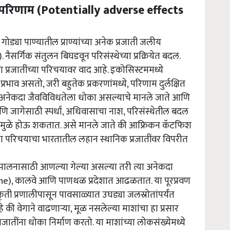
कूल परिणाम (Potentially adverse effects
ड्या पाण्यातील प्राण्यांच्या अनेक प्रजाती जलीय
नैसर्गिक संतुलन बिघडवून परिसंस्थेच्या प्रक्रियेत बदल.
्या प्रजातींच्या परिचयावर वाद आहे. इकोसिस्टममध्ये
्रभाव असतो, जरी बहुतेक प्रकरणांमध्ये, परिणाम दुर्लक्षित
ंना अनेकदा जैवविविधतेला धोका असल्याचे मानले जाते आणि
ि जागेसाठी स्पर्धा, अधिवासाचा नाश, परिसंस्थेतील बदल
दामुळे होऊ शकतात. असे मानले जाते की आफ्रिकन कॅटफिश
या परिचयाचा भारतातील लहान स्थानिक प्रजातींवर विपरीत
्यपालनासाठी आणल्या गेल्या असल्या तरी त्या अनेकदा
-prone), कालवे आणि पाणथळ प्रदेशात आढळतात. या पूरप्रवण
ृती प्रणालीपासून पावसाळ्यात उघड्या जलस्रोतांपर्यंत
 की वेगाने वाढणाऱ्या, मूळ नसलेल्या माशांचा हा प्रसार
ातींना धोका निर्माण करतो. या माशांच्या लोकसंख्येमध्ये