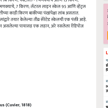
आणि 14 किरण; पेक्टोरल - 1 मणक्याचे आणि 13 किरण;
 1 मणक्याचे, 7 किरण; लॅटरल लाइन स्केल 95 आणि व्हेंट्रल
ुवातीच्या काही किरण बाकीच्या पंखांपेक्षा लांब असतात.
लांद्वारे तयार केलेल्या तीव्र सेरेटेड स्केलची एक पंक्ती आहे.
ल-लाइन असलेल्या पायासह एक लहान, अरे नसलेला ऍडिपोज
य
श
व
ब
I
उ
ब
s (Cuvier, 1818)
भ