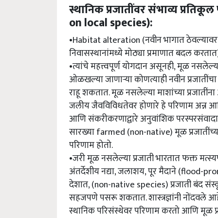
स्थानिक प्रजातींवर संभाव्य प्रति
on local species):
•Habitat alteration (नवीन भागात ठेवल्यावर गो
निवासस्थानांमध्ये मोठ्या प्रमाणात बदल करतात). 
•त्यांचे महत्त्वपूर्ण योगदान असूनही, मूळ नसलेल
ओळखल्या जाणार्‍या कोणत्याही नवीन प्रजातींचा प
राहू शकतात. मूळ नसलेल्या माशांच्या प्रजाती
जलीय जैवविविधतेवर होणारे हे परिणाम अन्न आण
आणि संकरीकरणाद्वारे अनुवांशिक परस्परसंवा
सारख्या farmed (non-native) मूळ प्रजातींच्
परिणाम होतो.
•जरी मूळ नसलेल्या प्रजाती भारतात फक्त मत्स
अंतर्देशीय नद्या, जलाशय, पूर मैदाने (flood
देशात, (non-native species) प्रजाती बंद संस्क
सहजपणे पसरू शकतात. शास्त्रज्ञांनी नोंदवले आहे
स्थानिक परिसंस्थेवर परिणाम करतो आणि मूळ प्रज