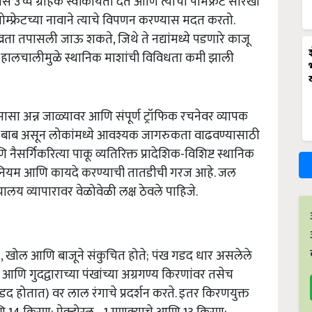
्यास उच्च ग्राहक स्वीकार्यता देते आणि त्याचा पोमफ्रेट सारखा
ोम्फ्रेटच्या नावाने त्याचे विपणन करण्यास मदत करतो.
्रता तपासली जाऊ शकते, जिथे ते नद्यांमध्ये पडणारे काजू
या हालचालीमुळे स्थानिक माशांची विविधता कमी झाली
मासा अन्न जाळ्यावर आणि संपूर्ण ट्रॉफिक रचनेवर व्यापक
ी बाब असून लोकांमध्ये आवश्यक जागरुकता वाढवण्यासाठी
सर्गिकरित्या पाकू व्यतिरिक्त प्रादेशिक-विशिष्ट स्थानिक
कठोर नियम आणि कायदे करण्याची तातडीची गरज आहे. जल
यालय व्यापारावर वेळोवेळी लक्ष ठेवले पाहिजे.
e), खोल आणि बाजूने संकुचित होते; पंख गडद धार असलेले
 आणि गुदद्वाराच्या पंखांच्या अग्रगण्य किरणांवर तसेच
गडद होतात) वर लाल रंगाचे प्रदर्शन करते. इतर किरणयुक्त