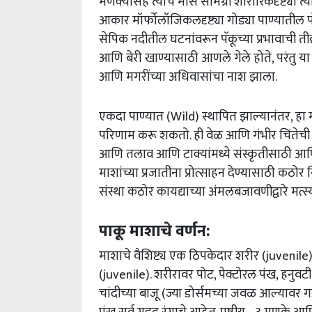
मणक्यांसह त्याचे मांस सामग्री शारीरिकदृष्ट्या त
आकार मॉर्फोलॉजिकलदृष्ट्या गोड्या पाण्यातील प
सेपिक नदीतील घटनांवरून पॅकूच्या प्रभावाची तीव
आणि बेरी खाण्यासाठी आणले गेले होते, परंतु 
आणि मगरींच्या अधिवासांचा नाश झाला.
एकदा पाण्यात (Wild) स्थापित झाल्यानंतर, हा 
परिणाम करू शकतो. ही वेळ आणि गंभीर चिंतेच
आणि तलाव आणि टाक्यांमध्ये संस्कृतीसाठी आणि नै
माशांच्या प्रजातींना प्रोत्साहन देण्यासाठी 
संस्था कठोर कायद्याच्या अंमलबजावणीद्वारे मत्स्
पाकू माशाचे वर्णन:
माशाचे वैशिष्ट्य एक ठिपकेदार शरीर (juvenil
(juvenile). शरीरावर पोट, पेक्टोरल पंख, हनुवटी
चांदीच्या बाजू (ज्या डोर्समच्या जवळ आल्यावर 