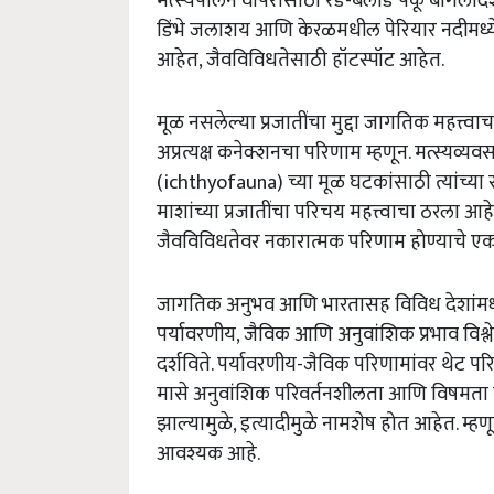
मत्स्यपालन वापरासाठी रेड-बेलीड पॅकू बांगलादेश
डिंभे जलाशय आणि केरळमधील पेरियार नदीमध्ये 
आहेत, जैवविविधतेसाठी हॉटस्पॉट आहेत.
मूळ नसलेल्या प्रजातींचा मुद्दा जागतिक महत्त्वाचा
अप्रत्यक्ष कनेक्शनचा परिणाम म्हणून. मत्स्यव्यव
(ichthyofauna) च्या मूळ घटकांसाठी त्यांच्य
माशांच्या प्रजातींचा परिचय महत्त्वाचा ठरला आहे
जैवविविधतेवर नकारात्मक परिणाम होण्याचे एक 
जागतिक अनुभव आणि भारतासह विविध देशांमध्ये वि
पर्यावरणीय, जैविक आणि अनुवांशिक प्रभाव विश्ले
दर्शविते. पर्यावरणीय-जैविक परिणामांवर थेट पर
मासे अनुवांशिक परिवर्तनशीलता आणि विषमता नष्
झाल्यामुळे, इत्यादीमुळे नामशेष होत आहेत. म्हण
आवश्यक आहे.