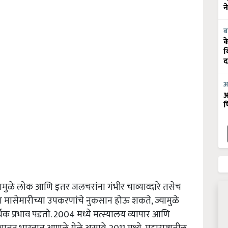
न
ब
क
व
द
आ
आ
फ
यामुळे लोक आणि इतर जलचरांना गंभीर चाव्याव्दारे तसेच
 मासेमारीच्या उपकरणांचे नुकसान होऊ शकते, ज्यामुळे
िक प्रभाव पडतो. 2004 मध्ये मत्स्यालय व्यापार आणि