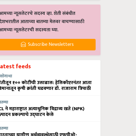
आमच्या न्यूसलेटरचे सदस्य व्हा. शेती संबंधीत
देशभरातील आताच्या बातम्या मेलवर वाचण्यासाठी
आमच्या न्यूसलेटरची सदस्यता घ्या.
Subscribe Newsletters
Latest feeds
शोगाथा
ेतीतून १०० कोटींची उलाढाल: हेलिकॉप्टरनंतर आता
िमानातून कृषी क्रांती घडवणार डॉ. राजाराम त्रिपाठी
ातम्या
CL ने महाराष्ट्रात अत्याधुनिक विद्राव्य खते (NPK)
त्पादन प्रकल्पाचे उद्घाटन केले
ातम्या
ारताच्या ग्रामीण अर्थव्यवस्थेसाठी एफपीओ-