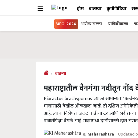
होम
बातम्या
कृषीपीडिया
सर
MFOI 2024
आरोग्य सल्ला
यांत्रिकीकरण
फल
बातम्या
महाराष्ट्रातील वैनगंगा नदीतून नोंद
Piaractus brachypomus ज्याला सामान्यतः "Red-Be
माशांसाठी देखील ओळखला जातो. ही दक्षिण अमेरिकेतील ग
आहे. त्याचा विशेषत: जलद वाढीचा दर आणि शरीराच्या व
प्रजातींपेक्षा वेगळे आहे. माशामध्ये दाढीसारखे दात अ
Updated o
KJ Maharashtra