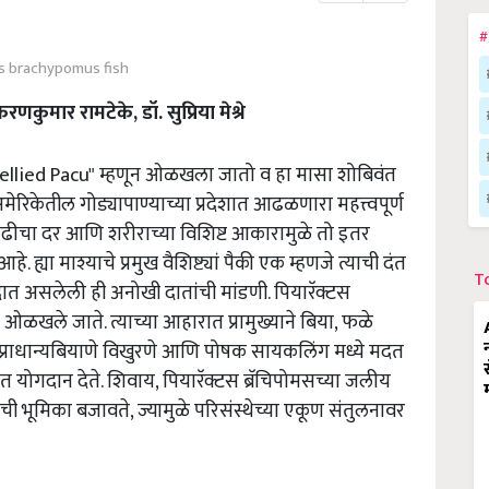
#
s brachypomus fish
करणकुमार रामटेके, डॉ. सुप्रिया मेश्रे
-Bellied Pacu" म्हणून ओळखला जातो व हा मासा शोबिवंत
ेरिकेतील गोड्यापाण्याच्या प्रदेशात आढळणारा महत्त्वपूर्ण
वाढीचा दर आणि शरीराच्या विशिष्ट आकारामुळे तो इतर
हे. ह्या माश्याचे प्रमुख वैशिष्ट्यां पैकी एक म्हणजे त्याची दंत
T
ात असलेली ही अनोखी दातांची मांडणी. पियारॅक्टस
ठी ओळखले जाते. त्याच्या आहारात प्रामुख्याने बिया, फळे
्राधान्यबियाणे विखुरणे आणि पोषक सायकलिंग मध्ये मदत
त योगदान देते. शिवाय, पियारॅक्टस ब्रॅचिपोमसच्या जलीय
ाची भूमिका बजावते, ज्यामुळे परिसंस्थेच्या एकूण संतुलनावर