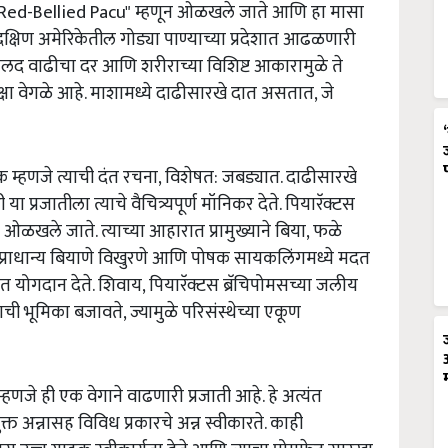
"Red-Bellied Pacu" म्हणून ओळखले जाते आणि हा मासा
षिण अमेरिकेतील गोड्या पाण्याच्या प्रदेशात आढळणारी
: जलद वाढीचा दर आणि शरीराच्या विशिष्ट आकारामुळे ते
ेक्षा वेगळे आहे. माशामध्ये दाढीसारखे दात असतात, जे
ी एक म्हणजे त्याची दंत रचना, विशेषत: जबड्यात. दाढीसारखे
प्रजातीला त्याचे वैचित्र्यपूर्ण मॉनिकर देते. पियारॅक्टस
ठी ओळखले जाते. त्याच्या आहारात प्रामुख्याने बिया, फळे
्राधान्य बियाणे विखुरणे आणि पोषक सायकलिंगमध्ये मदत
त योगदान देते. शिवाय, पियारॅक्टस ब्रॅचिपोमसच्या जलीय
ाची भूमिका बजावते, ज्यामुळे परिसंस्थेच्या एकूण
्हणजे ही एक वेगाने वाढणारी प्रजाती आहे. हे अत्यंत
त अन्नासह विविध प्रकारचे अन्न स्वीकारते. काही