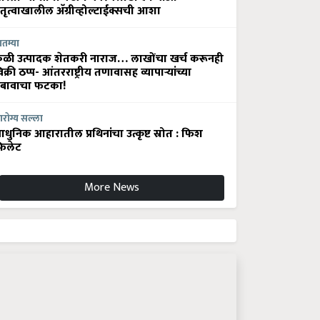
ेतृत्वाखालील अ‍ॅग्रीव्होल्टाईक्सची आशा
ातम्या
ेळी उत्पादक शेतकरी नाराज… लाखोंचा खर्च करूनही
िक्री ठप्प- आंतरराष्ट्रीय तणावासह व्यापाऱ्यांच्या
बावाचा फटका!
रोग्य सल्ला
धुनिक आहारातील प्रथिनांचा उत्कृष्ट स्रोत : फिश
िलेट
More News