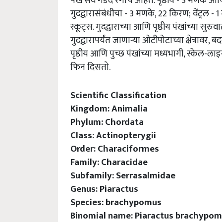
पंख सर्व गडद रंगाचे आहेत. पृष्ठीय - 3 मणके 
गुदद्वारासंबंधीचा - 3 मणके, 22 किरण; वेंट्रल -
स्कूट्स. गुदद्वाराच्या आणि पृष्ठीय पंखांच्या सुर
गुदद्वारापर्यंत जाणाऱ्या ओटीपोटाच्या क्षेत्रावर, बद
पृष्ठीय आणि पुच्छ पंखांच्या मध्यभागी, स्के
फिन दिसतो.
Scientific Classification
Kingdom: Animalia
Phylum: Chordata
Class: Actinopterygii
Order: Characiformes
Family: Characidae
Subfamily: Serrasalmidae
Genus: Piaractus
Species: brachypomus
Binomial name: Piaractus brachypomu