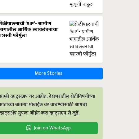
शेळीपालनाची ‘SIP’- ग्रामीण
भागातील आर्थिक स्वावलंबनाचा
यशस्वी फॉर्मुला
More Stories
आम्ही व्हाट्सअप वर आहोत. देशभरातील शेतीविषयीच्या
आताच्या बातम्या मोबाईल वर वाचण्यासाठी आमचा
व्हाट्सअँप ग्रुपला जॉईन करा.व्हाट्सएप से जुड़ें.
Join on WhatsApp