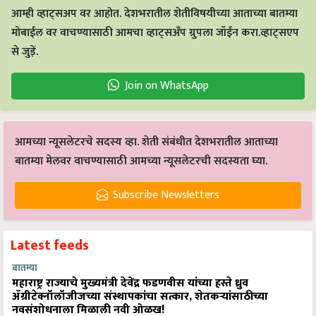
आम्ही व्हाट्सअप वर आहोत. देशभरातील शेतीविषयीच्या आताच्या बातम्या
मोबाईल वर वाचण्यासाठी आमचा व्हाट्सअँप ग्रुपला जॉईन करा.व्हाट्सएप
से जुड़ें.
Join on WhatsApp
आमच्या न्यूसलेटरचे सदस्य व्हा. शेती संबंधीत देशभरातील आताच्या
बातम्या मेलवर वाचण्यासाठी आमच्या न्यूसलेटरची सदस्यता घ्या.
Subscribe Newsletters
Latest feeds
बातम्या
महाराष्ट्र राज्याचे मुख्यमंत्री देवेंद्र फडणवीस यांच्या हस्ते ध्रुव
ॲग्रीटेक्नॉलॉजीजच्या संस्थापकांचा सत्कार, शेतकऱ्यांसाठीच्या
नवसंशोधनाला मिळाली नवी ओळख!