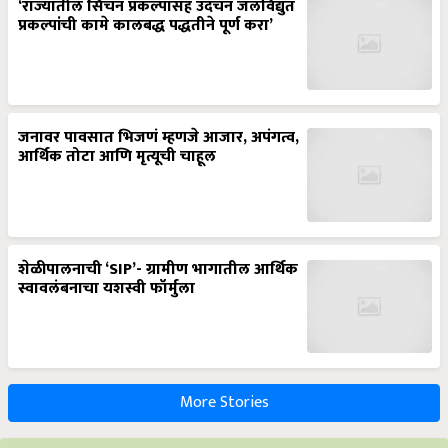
‘राज्यातील सिंचन प्रकल्पासह उदंचन जलविद्युत
प्रकल्पांची कामे कालबद्ध पद्धतीने पूर्ण करा’
जनावर पावसात भिजणं म्हणजे आजार, अपंगत्व,
आर्थिक तोटा आणि मृत्यूची चाहूल
शेळीपालनाची ‘SIP’- ग्रामीण भागातील आर्थिक
स्वावलंबनाचा यशस्वी फॉर्मुला
More Stories