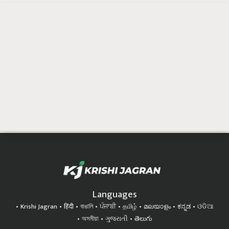
Languages
Krishi Jagran
हिंदी
বাঙালি
ਪੰਜਾਬੀ
தமிழ்
മലയാളം
ಕನ್ನಡ
ଓଡିଆ
অসমীয়া
ગુજરાતી
తెలుగు