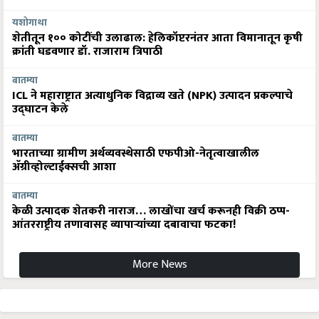
यशोगाथा
शेतीतून १०० कोटींची उलाढाल: हेलिकॉप्टरनंतर आता विमानातून कृषी
क्रांती घडवणार डॉ. राजाराम त्रिपाठी
बातम्या
ICL ने महाराष्ट्रात अत्याधुनिक विद्राव्य खते (NPK) उत्पादन प्रकल्पाचे
उद्घाटन केले
बातम्या
भारताच्या ग्रामीण अर्थव्यवस्थेसाठी एफपीओ-नेतृत्वाखालील
अ‍ॅग्रीव्होल्टाईक्सची आशा
बातम्या
केळी उत्पादक शेतकरी नाराज… लाखोंचा खर्च करूनही विक्री ठप्प-
आंतरराष्ट्रीय तणावासह व्यापाऱ्यांच्या दबावाचा फटका!
More News