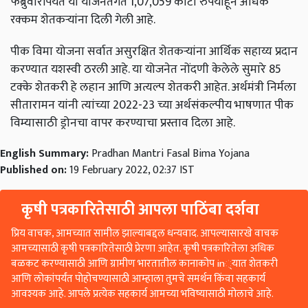
फेब्रुवारीपर्यंत या योजनेंतर्गत 1,07,059 कोटी रुपयांहून अधिक
रक्कम शेतकऱ्यांना दिली गेली आहे.
पीक विमा योजना सर्वात असुरक्षित शेतकर्‍यांना आर्थिक सहाय्य प्रदान
करण्यात यशस्वी ठरली आहे. या योजनेत नोंदणी केलेले सुमारे 85
टक्के शेतकरी हे लहान आणि अत्यल्प शेतकरी आहेत. अर्थमंत्री निर्मला
सीतारामन यांनी त्यांच्या 2022-23 च्या अर्थसंकल्पीय भाषणात पीक
विम्यासाठी ड्रोनचा वापर करण्याचा प्रस्ताव दिला आहे.
English Summary:
Pradhan Mantri Fasal Bima Yojana
Published on:
19 February 2022, 02:37 IST
कृषी पत्रकारितेसाठी आपला पाठिंबा दर्शवा
प्रिय वाचक, आमच्यात सामील झाल्याबद्दल धन्यवाद. आपल्यासारखे वाचक
आमच्यासाठी कृषी पत्रकारितेसाठी प्रेरणा आहेत. कृषी पत्रकारितेला अधिक
बळकट करण्यासाठी आणि ग्रामीण भारतातील कानाकोप in्यात शेतकरी
आणि लोकांपर्यंत पोहोचण्यासाठी आम्हाला तुमचे समर्थन किंवा सहकार्य
आवश्यक आहे. आपले प्रत्येक सहकार्य आमच्या भविष्यासाठी मोलाचे आहे.