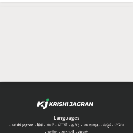
Languages
Krishi Jagran
हिंदी
বাঙালি
ਪੰਜਾਬੀ
தமிழ்
മലയാളം
ಕನ್ನಡ
ଓଡିଆ
অসমীয়া
ગુજરાતી
తెలుగు