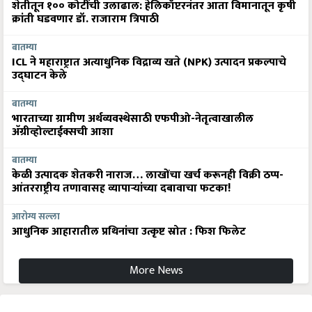
शेतीतून १०० कोटींची उलाढाल: हेलिकॉप्टरनंतर आता विमानातून कृषी
क्रांती घडवणार डॉ. राजाराम त्रिपाठी
बातम्या
ICL ने महाराष्ट्रात अत्याधुनिक विद्राव्य खते (NPK) उत्पादन प्रकल्पाचे
उद्घाटन केले
बातम्या
भारताच्या ग्रामीण अर्थव्यवस्थेसाठी एफपीओ-नेतृत्वाखालील
अ‍ॅग्रीव्होल्टाईक्सची आशा
बातम्या
केळी उत्पादक शेतकरी नाराज… लाखोंचा खर्च करूनही विक्री ठप्प-
आंतरराष्ट्रीय तणावासह व्यापाऱ्यांच्या दबावाचा फटका!
आरोग्य सल्ला
आधुनिक आहारातील प्रथिनांचा उत्कृष्ट स्रोत : फिश फिलेट
More News