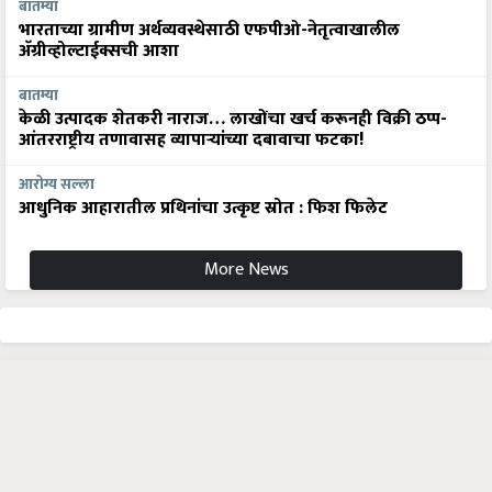
बातम्या
भारताच्या ग्रामीण अर्थव्यवस्थेसाठी एफपीओ-नेतृत्वाखालील
अ‍ॅग्रीव्होल्टाईक्सची आशा
बातम्या
केळी उत्पादक शेतकरी नाराज… लाखोंचा खर्च करूनही विक्री ठप्प-
आंतरराष्ट्रीय तणावासह व्यापाऱ्यांच्या दबावाचा फटका!
आरोग्य सल्ला
आधुनिक आहारातील प्रथिनांचा उत्कृष्ट स्रोत : फिश फिलेट
More News