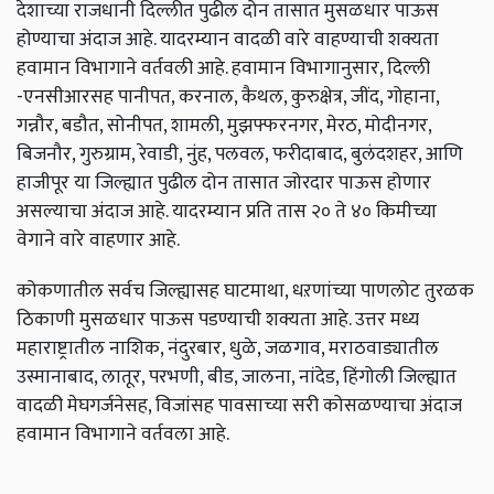
देशाच्या राजधानी दिल्लीत पुढील दोन तासात मुसळधार पाऊस
होण्याचा अंदाज आहे. यादरम्यान वादळी वारे वाहण्याची शक्यता
हवामान विभागाने वर्तवली आहे. हवामान विभागानुसार, दिल्ली
-एनसीआरसह पानीपत, करनाल, कैथल, कुरुक्षेत्र, जींद, गोहाना,
गन्नौर, बडौत, सोनीपत, शामली, मुझफ्फरनगर, मेरठ, मोदीनगर,
बिजनौर, गुरुग्राम, रेवाडी, नुंह, पलवल, फरीदाबाद, बुलंदशहर, आणि
हाजीपूर या जिल्ह्यात पुढील दोन तासात जोरदार पाऊस होणार
असल्याचा अंदाज आहे. यादरम्यान प्रति तास २० ते ४० किमीच्या
वेगाने वारे वाहणार आहे.
कोकणातील सर्वच जिल्ह्यासह घाटमाथा, धऱणांच्या पाणलोट तुरळक
ठिकाणी मुसळधार पाऊस पडण्याची शक्यता आहे. उत्तर मध्य
महाराष्ट्रातील नाशिक, नंदुरबार, धुळे, जळगाव, मराठवाड्यातील
उस्मानाबाद, लातूर, परभणी, बीड, जालना, नांदेड, हिंगोली जिल्ह्यात
वादळी मेघगर्जनेसह, विजांसह पावसाच्या सरी कोसळण्याचा अंदाज
हवामान विभागाने वर्तवला आहे.