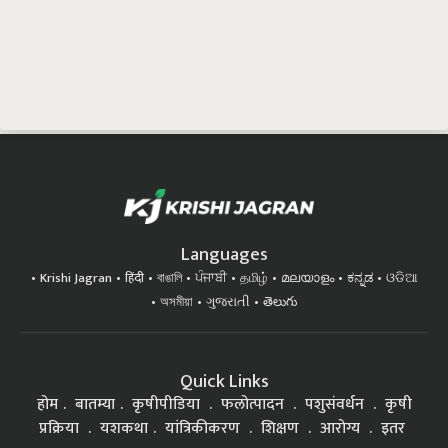
Languages
Krishi Jagran
हिंदी
বাঙালি
ਪੰਜਾਬੀ
தமிழ்
മലയാളം
ಕನ್ನಡ
ଓଡିଆ
অসমীয়া
ગુજરાતી
తెలుగు
Quick Links
होम
बातम्या
कृषीपीडिया
फलोत्पादन
पशुसंवर्धन
कृषी
प्रक्रिया
यशकथा
यांत्रिकीकरण
शिक्षण
आरोग्य
इतर