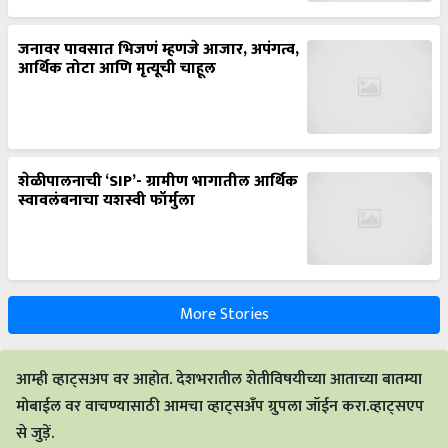
जनावर पावसात भिजणं म्हणजे आजार, अपंगत्व,
आर्थिक तोटा आणि मृत्यूची चाहूल
शेळीपालनाची ‘SIP’- ग्रामीण भागातील आर्थिक
स्वावलंबनाचा यशस्वी फॉर्मुला
More Stories
आम्ही व्हाट्सअप वर आहोत. देशभरातील शेतीविषयीच्या आताच्या बातम्या
मोबाईल वर वाचण्यासाठी आमचा व्हाट्सअँप ग्रुपला जॉईन करा.व्हाट्सएप
से जुड़ें.