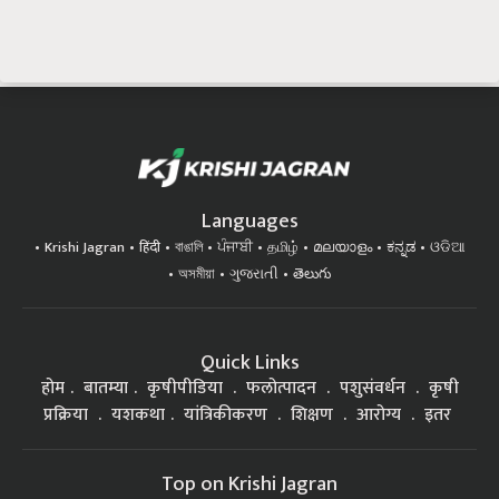
Languages
Krishi Jagran
हिंदी
বাঙালি
ਪੰਜਾਬੀ
தமிழ்
മലയാളം
ಕನ್ನಡ
ଓଡିଆ
অসমীয়া
ગુજરાતી
తెలుగు
Quick Links
होम
बातम्या
कृषीपीडिया
फलोत्पादन
पशुसंवर्धन
कृषी
प्रक्रिया
यशकथा
यांत्रिकीकरण
शिक्षण
आरोग्य
इतर
Top on Krishi Jagran