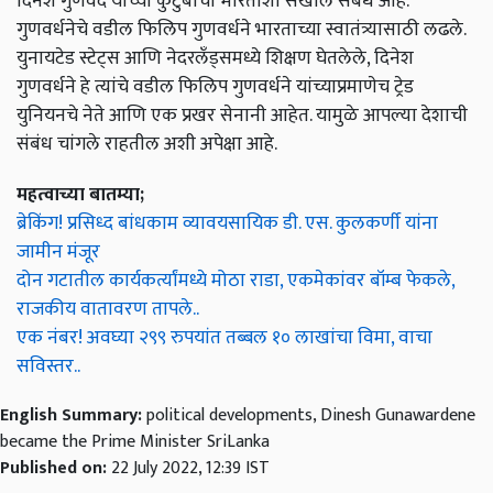
दिनेश गुणवर्दे यांच्या कुटुंबाचा भारताशी सखोल संबंध आहे.
गुणवर्धनेचे वडील फिलिप गुणवर्धने भारताच्या स्वातंत्र्यासाठी लढले.
युनायटेड स्टेट्स आणि नेदरलँड्समध्ये शिक्षण घेतलेले, दिनेश
गुणवर्धने हे त्यांचे वडील फिलिप गुणवर्धने यांच्याप्रमाणेच ट्रेड
युनियनचे नेते आणि एक प्रखर सेनानी आहेत. यामुळे आपल्या देशाची
संबंध चांगले राहतील अशी अपेक्षा आहे.
महत्वाच्या बातम्या;
ब्रेकिंग! प्रसिध्द बांधकाम व्यावयसायिक डी. एस. कुलकर्णी यांना
जामीन मंजूर
दोन गटातील कार्यकर्त्यांमध्ये मोठा राडा, एकमेकांवर बॉम्ब फेकले,
राजकीय वातावरण तापले..
एक नंबर! अवघ्या २९९ रुपयांत तब्बल १० लाखांचा विमा, वाचा
सविस्तर..
English Summary:
political developments, Dinesh Gunawardene
became the Prime Minister SriLanka
Published on:
22 July 2022, 12:39 IST