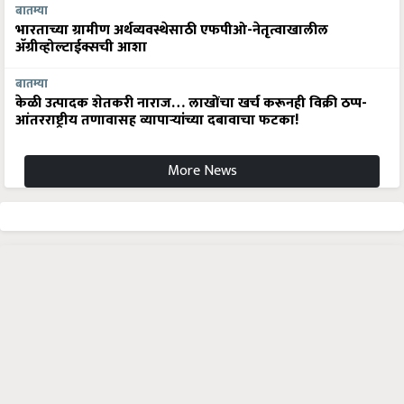
बातम्या
भारताच्या ग्रामीण अर्थव्यवस्थेसाठी एफपीओ-नेतृत्वाखालील
अ‍ॅग्रीव्होल्टाईक्सची आशा
बातम्या
केळी उत्पादक शेतकरी नाराज… लाखोंचा खर्च करूनही विक्री ठप्प-
आंतरराष्ट्रीय तणावासह व्यापाऱ्यांच्या दबावाचा फटका!
More News