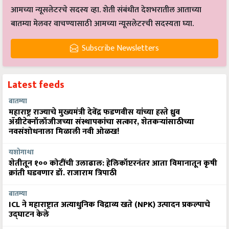
आमच्या न्यूसलेटरचे सदस्य व्हा. शेती संबंधीत देशभरातील आताच्या
बातम्या मेलवर वाचण्यासाठी आमच्या न्यूसलेटरची सदस्यता घ्या.
Subscribe Newsletters
Latest feeds
बातम्या
महाराष्ट्र राज्याचे मुख्यमंत्री देवेंद्र फडणवीस यांच्या हस्ते ध्रुव
ॲग्रीटेक्नॉलॉजीजच्या संस्थापकांचा सत्कार, शेतकऱ्यांसाठीच्या
नवसंशोधनाला मिळाली नवी ओळख!
यशोगाथा
शेतीतून १०० कोटींची उलाढाल: हेलिकॉप्टरनंतर आता विमानातून कृषी
क्रांती घडवणार डॉ. राजाराम त्रिपाठी
बातम्या
ICL ने महाराष्ट्रात अत्याधुनिक विद्राव्य खते (NPK) उत्पादन प्रकल्पाचे
उद्घाटन केले