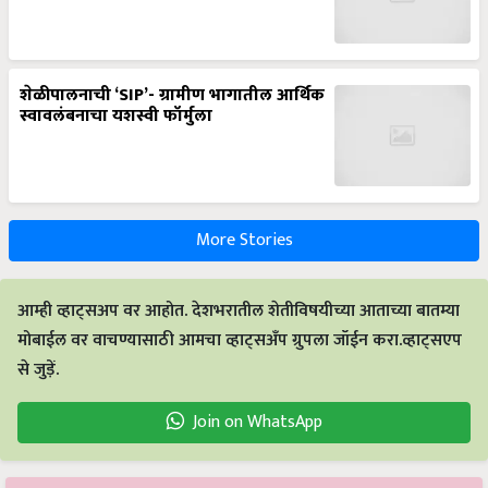
शेळीपालनाची ‘SIP’- ग्रामीण भागातील आर्थिक
स्वावलंबनाचा यशस्वी फॉर्मुला
More Stories
आम्ही व्हाट्सअप वर आहोत. देशभरातील शेतीविषयीच्या आताच्या बातम्या
मोबाईल वर वाचण्यासाठी आमचा व्हाट्सअँप ग्रुपला जॉईन करा.व्हाट्सएप
से जुड़ें.
Join on WhatsApp