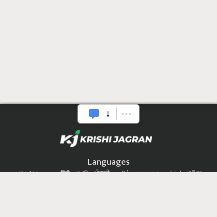
Languages
Krishi Jagran
हिंदी
বাঙালি
ਪੰਜਾਬੀ
தமிழ்
മലയാളം
ಕನ್ನಡ
ଓଡିଆ
অসমীয়া
ગુજરાતી
తెలుగు