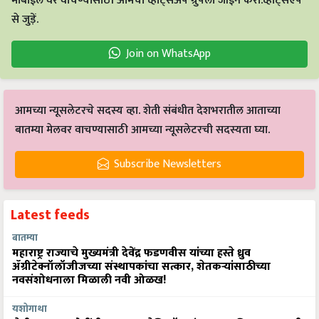
मोबाईल वर वाचण्यासाठी आमचा व्हाट्सअँप ग्रुपला जॉईन करा.व्हाट्सएप
से जुड़ें.
Join on WhatsApp
आमच्या न्यूसलेटरचे सदस्य व्हा. शेती संबंधीत देशभरातील आताच्या
बातम्या मेलवर वाचण्यासाठी आमच्या न्यूसलेटरची सदस्यता घ्या.
Subscribe Newsletters
Latest feeds
बातम्या
महाराष्ट्र राज्याचे मुख्यमंत्री देवेंद्र फडणवीस यांच्या हस्ते ध्रुव
ॲग्रीटेक्नॉलॉजीजच्या संस्थापकांचा सत्कार, शेतकऱ्यांसाठीच्या
नवसंशोधनाला मिळाली नवी ओळख!
यशोगाथा