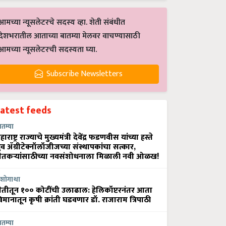
आमच्या न्यूसलेटरचे सदस्य व्हा. शेती संबंधीत
देशभरातील आताच्या बातम्या मेलवर वाचण्यासाठी
आमच्या न्यूसलेटरची सदस्यता घ्या.
Subscribe Newsletters
Latest feeds
ातम्या
हाराष्ट्र राज्याचे मुख्यमंत्री देवेंद्र फडणवीस यांच्या हस्ते
्रुव ॲग्रीटेक्नॉलॉजीजच्या संस्थापकांचा सत्कार,
ेतकऱ्यांसाठीच्या नवसंशोधनाला मिळाली नवी ओळख!
शोगाथा
ेतीतून १०० कोटींची उलाढाल: हेलिकॉप्टरनंतर आता
िमानातून कृषी क्रांती घडवणार डॉ. राजाराम त्रिपाठी
ातम्या