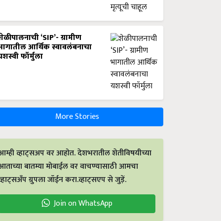
शेळीपालनाची ‘SIP’- ग्रामीण
भागातील आर्थिक स्वावलंबनाचा
यशस्वी फॉर्मुला
More Stories
आम्ही व्हाट्सअप वर आहोत. देशभरातील शेतीविषयीच्या
आताच्या बातम्या मोबाईल वर वाचण्यासाठी आमचा
व्हाट्सअँप ग्रुपला जॉईन करा.व्हाट्सएप से जुड़ें.
Join on WhatsApp