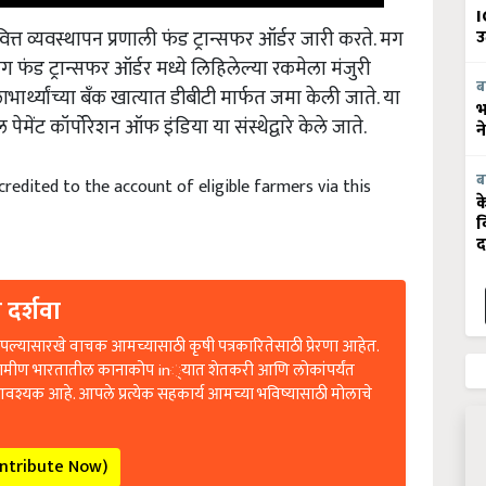
I
त्त व्यवस्थापन प्रणाली फंड ट्रान्सफर ऑर्डर जारी करते. मग
उ
ग फंड ट्रान्सफर ऑर्डर मध्ये लिहिलेल्या रकमेला मंजुरी
भार्थ्यांच्या बँक खात्यात डीबीटी मार्फत जमा केली जाते. या
ब
भ
ल पेमेंट कॉर्पोरेशन ऑफ इंडिया या संस्थेद्वारे केले जाते.
न
credited to the account of eligible farmers via this
ब
क
व
द
 दर्शवा
ल्यासारखे वाचक आमच्यासाठी कृषी पत्रकारितेसाठी प्रेरणा आहेत.
रामीण भारतातील कानाकोप in्यात शेतकरी आणि लोकांपर्यंत
आवश्यक आहे. आपले प्रत्येक सहकार्य आमच्या भविष्यासाठी मोलाचे
ontribute Now)