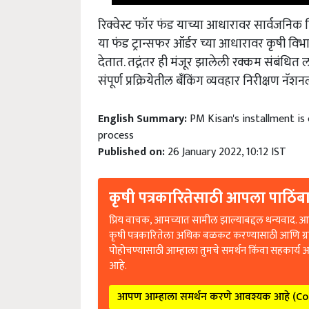
रिक्वेस्ट फॉर फंड याच्या आधारावर सार्वजनिक वि
या फंड ट्रान्सफर ऑर्डर च्या आधारावर कृषी विभा
देतात. तद्नंतर ही मंजूर झालेली रक्कम संबंधित ला
संपूर्ण प्रक्रियेतील बँकिंग व्यवहार निरीक्षण नॅशन
English Summary:
PM Kisan's installment is 
process
Published on:
26 January 2022, 10:12 IST
कृषी पत्रकारितेसाठी आपला पाठिंबा
प्रिय वाचक, आमच्यात सामील झाल्याबद्दल धन्यवाद. आप
कृषी पत्रकारितेला अधिक बळकट करण्यासाठी आणि ग्
पोहोचण्यासाठी आम्हाला तुमचे समर्थन किंवा सहकार्य 
आहे.
आपण आम्हाला समर्थन करणे आवश्यक आहे (C