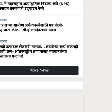
CL ने महाराष्ट्रात अत्याधुनिक विद्राव्य खते (NPK)
त्पादन प्रकल्पाचे उद्घाटन केले
ातम्या
ारताच्या ग्रामीण अर्थव्यवस्थेसाठी एफपीओ-
ेतृत्वाखालील अ‍ॅग्रीव्होल्टाईक्सची आशा
ातम्या
ेळी उत्पादक शेतकरी नाराज… लाखोंचा खर्च करूनही
िक्री ठप्प- आंतरराष्ट्रीय तणावासह व्यापाऱ्यांच्या
बावाचा फटका!
More News