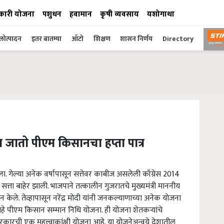
कारी योजना
पशुधन
हवामान
कृषी व्यवसाय
यशोगाथा
ोत्पादन
इतर बातम्या
ऑटो
शिक्षण
शासन निर्णय
Directory
ा जातो पीएम किसानचा हप्ता पात्र
गेल्या अनेक वर्षापासून सत्तेवर काबीज असलेली काँग्रेस 2014
त्ता बाहेर झाली. भाजपाने तत्कालीन गुजरातचे मुख्यमंत्री माननीय
जमान केले. तेव्हापासून नरेंद्र मोदी यांनी जनकल्याणाच्या अनेक योजना
े पीएम किसान सम्मान निधि योजना. ही योजना शेतकऱ्यांचे
कारची एक महत्त्वाकांक्षी योजना आहे. या योजनेअन्वये देशातील