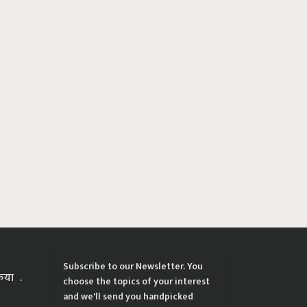
Subscribe to our Newsletter. You
्रिया
choose the topics of your interest
and we'll send you handpicked
news and latest updates based on