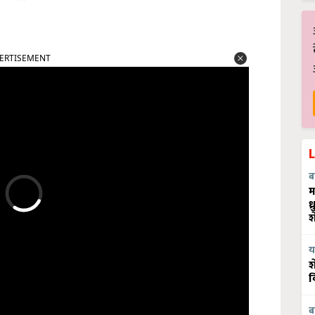
ERTISEMENT
ब
म
ध
श
य
श
व
ब