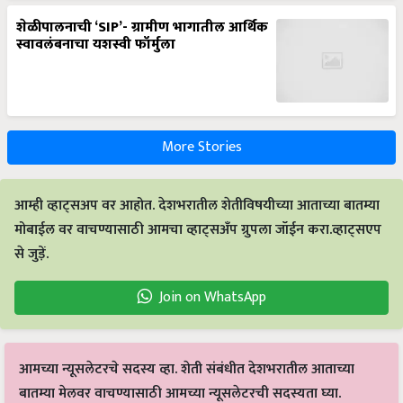
शेळीपालनाची ‘SIP’- ग्रामीण भागातील आर्थिक
स्वावलंबनाचा यशस्वी फॉर्मुला
More Stories
आम्ही व्हाट्सअप वर आहोत. देशभरातील शेतीविषयीच्या आताच्या बातम्या
मोबाईल वर वाचण्यासाठी आमचा व्हाट्सअँप ग्रुपला जॉईन करा.व्हाट्सएप
से जुड़ें.
Join on WhatsApp
आमच्या न्यूसलेटरचे सदस्य व्हा. शेती संबंधीत देशभरातील आताच्या
बातम्या मेलवर वाचण्यासाठी आमच्या न्यूसलेटरची सदस्यता घ्या.