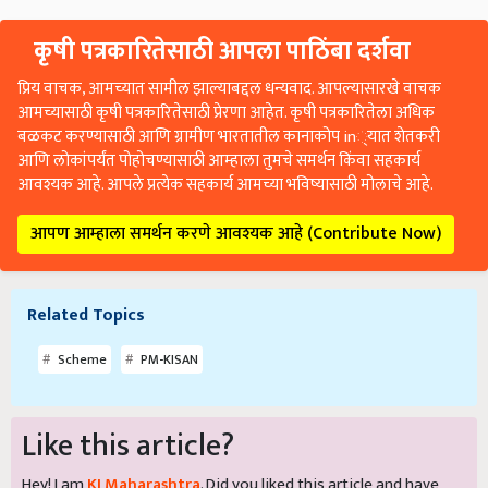
कृषी पत्रकारितेसाठी आपला पाठिंबा दर्शवा
प्रिय वाचक, आमच्यात सामील झाल्याबद्दल धन्यवाद. आपल्यासारखे वाचक
आमच्यासाठी कृषी पत्रकारितेसाठी प्रेरणा आहेत. कृषी पत्रकारितेला अधिक
बळकट करण्यासाठी आणि ग्रामीण भारतातील कानाकोप in्यात शेतकरी
आणि लोकांपर्यंत पोहोचण्यासाठी आम्हाला तुमचे समर्थन किंवा सहकार्य
आवश्यक आहे. आपले प्रत्येक सहकार्य आमच्या भविष्यासाठी मोलाचे आहे.
आपण आम्हाला समर्थन करणे आवश्यक आहे (Contribute Now)
Related Topics
Scheme
PM-KISAN
Like this article?
Hey! I am
KJ Maharashtra
. Did you liked this article and have