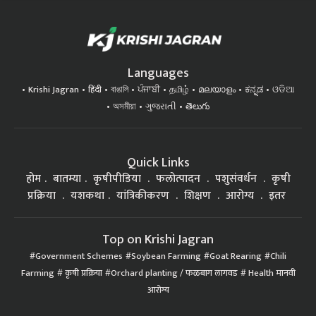
Languages
Krishi Jagran
हिंदी
বাঙালি
ਪੰਜਾਬੀ
தமிழ்
മലയാളം
ಕನ್ನಡ
ଓଡିଆ
অসমীয়া
ગુજરાતી
తెలుగు
Quick Links
होम
बातम्या
कृषीपीडिया
फलोत्पादन
पशुसंवर्धन
कृषी
प्रक्रिया
यशकथा
यांत्रिकीकरण
शिक्षण
आरोग्य
इतर
Top on Krishi Jagran
Government Schemes
Soybean Farming
Goat Rearing
Chili
Farming
कृषी प्रक्रिया
Orchard planting / फळबाग लागवड
Health मानवी
आरोग्य