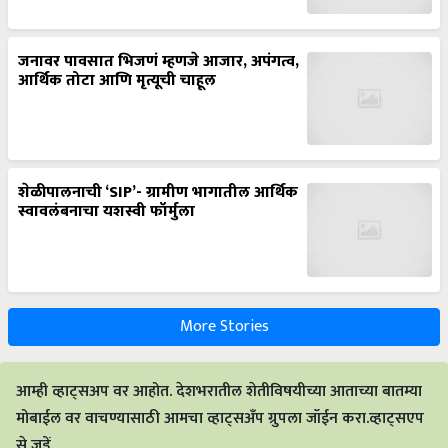
जनावर पावसात भिजणं म्हणजे आजार, अपंगत्व,
आर्थिक तोटा आणि मृत्यूची चाहूल
शेळीपालनाची ‘SIP’- ग्रामीण भागातील आर्थिक
स्वावलंबनाचा यशस्वी फॉर्मुला
More Stories
आम्ही व्हाट्सअप वर आहोत. देशभरातील शेतीविषयीच्या आताच्या बातम्या
मोबाईल वर वाचण्यासाठी आमचा व्हाट्सअँप ग्रुपला जॉईन करा.व्हाट्सएप
से जुड़ें.