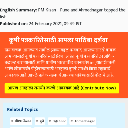
English Summary:
PM Kisan - Pune and Ahmednagar topped the
list
Published on:
24 February 2021, 09:49 IST
कृषी पत्रकारितेसाठी आपला पाठिंबा दर्शवा
प्रिय वाचक, आमच्यात सामील झाल्याबद्दल धन्यवाद. आपल्यासारखे वाचक
आमच्यासाठी कृषी पत्रकारितेसाठी प्रेरणा आहेत. कृषी पत्रकारितेला अधिक
बळकट करण्यासाठी आणि ग्रामीण भारतातील कानाकोप in्यात शेतकरी
आणि लोकांपर्यंत पोहोचण्यासाठी आम्हाला तुमचे समर्थन किंवा सहकार्य
आवश्यक आहे. आपले प्रत्येक सहकार्य आमच्या भविष्यासाठी मोलाचे आहे.
आपण आम्हाला समर्थन करणे आवश्यक आहे (Contribute Now)
Related Topics
पीएम किसान
पुणे
अहमदनगर
Ahmednagar