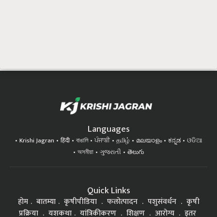
Languages
Krishi Jagran
हिंदी
বাঙালি
ਪੰਜਾਬੀ
தமிழ்
മലയാളം
ಕನ್ನಡ
ଓଡିଆ
অসমীয়া
ગુજરાતી
తెలుగు
Quick Links
होम
बातम्या
कृषीपीडिया
फलोत्पादन
पशुसंवर्धन
कृषी
प्रक्रिया
यशकथा
यांत्रिकीकरण
शिक्षण
आरोग्य
इतर