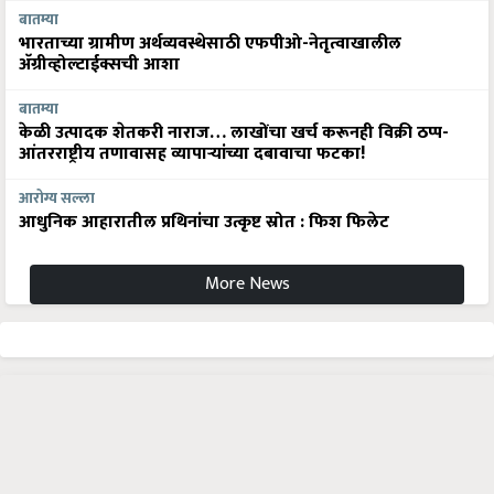
बातम्या
भारताच्या ग्रामीण अर्थव्यवस्थेसाठी एफपीओ-नेतृत्वाखालील
अ‍ॅग्रीव्होल्टाईक्सची आशा
बातम्या
केळी उत्पादक शेतकरी नाराज… लाखोंचा खर्च करूनही विक्री ठप्प-
आंतरराष्ट्रीय तणावासह व्यापाऱ्यांच्या दबावाचा फटका!
आरोग्य सल्ला
आधुनिक आहारातील प्रथिनांचा उत्कृष्ट स्रोत : फिश फिलेट
More News