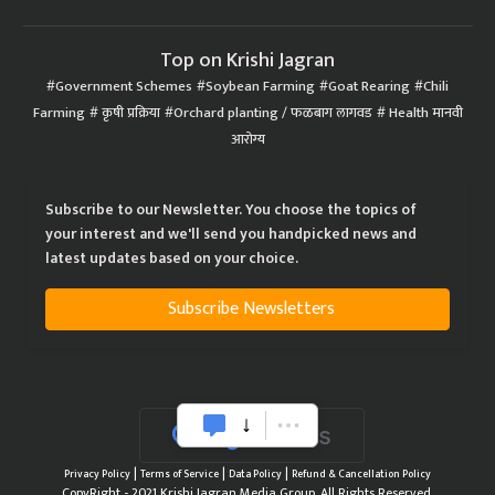
Top on Krishi Jagran
Government Schemes
Soybean Farming
Goat Rearing
Chili
Farming
कृषी प्रक्रिया
Orchard planting / फळबाग लागवड
Health मानवी
आरोग्य
Subscribe to our Newsletter. You choose the topics of
your interest and we'll send you handpicked news and
latest updates based on your choice.
Subscribe Newsletters
|
|
|
Privacy Policy
Terms of Service
Data Policy
Refund & Cancellation Policy
CopyRight - 2021 Krishi Jagran Media Group. All Rights Reserved.