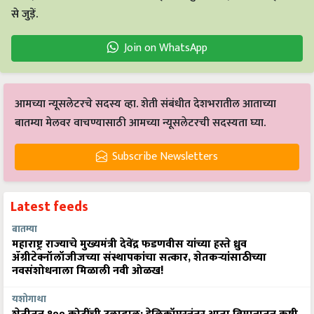
से जुड़ें.
Join on WhatsApp
आमच्या न्यूसलेटरचे सदस्य व्हा. शेती संबंधीत देशभरातील आताच्या
बातम्या मेलवर वाचण्यासाठी आमच्या न्यूसलेटरची सदस्यता घ्या.
Subscribe Newsletters
Latest feeds
बातम्या
महाराष्ट्र राज्याचे मुख्यमंत्री देवेंद्र फडणवीस यांच्या हस्ते ध्रुव
ॲग्रीटेक्नॉलॉजीजच्या संस्थापकांचा सत्कार, शेतकऱ्यांसाठीच्या
नवसंशोधनाला मिळाली नवी ओळख!
यशोगाथा