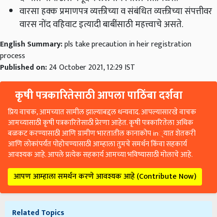
वारसा हक्क प्रमाणपत्र व्यक्तीच्या व संबंधित व्यक्तीच्या संपत्तीवर
वारस नोंद वहिवाट इत्यादी बाबींसाठी महत्त्वाचे असते.
English Summary:
pls take precaution in heir registration
process
Published on:
24 October 2021, 12:29 IST
कृषी पत्रकारितेसाठी आपला पाठिंबा दर्शवा
प्रिय वाचक, आमच्यात सामील झाल्याबद्दल धन्यवाद. आपल्यासारखे वाचक
आमच्यासाठी कृषी पत्रकारितेसाठी प्रेरणा आहेत. कृषी पत्रकारितेला अधिक
बळकट करण्यासाठी आणि ग्रामीण भारतातील कानाकोप in्यात शेतकरी
आणि लोकांपर्यंत पोहोचण्यासाठी आम्हाला तुमचे समर्थन किंवा सहकार्य
आवश्यक आहे. आपले प्रत्येक सहकार्य आमच्या भविष्यासाठी मोलाचे आहे.
आपण आम्हाला समर्थन करणे आवश्यक आहे (Contribute Now)
Related Topics