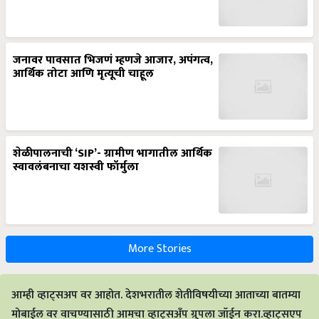
जनावर पावसात भिजणं म्हणजे आजार, अपंगत्व,
आर्थिक तोटा आणि मृत्यूची चाहूल
शेळीपालनाची ‘SIP’- ग्रामीण भागातील आर्थिक
स्वावलंबनाचा यशस्वी फॉर्मुला
More Stories
आम्ही व्हाट्सअप वर आहोत. देशभरातील शेतीविषयीच्या आताच्या बातम्या
मोबाईल वर वाचण्यासाठी आमचा व्हाट्सअँप ग्रुपला जॉईन करा.व्हाट्सएप