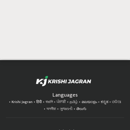
Languages
Krishi Jagran
हिंदी
বাঙালি
ਪੰਜਾਬੀ
தமிழ்
മലയാളം
ಕನ್ನಡ
ଓଡିଆ
অসমীয়া
ગુજરાતી
తెలుగు