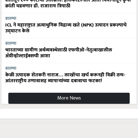
शेतीतून १०० कोटींची उलाढाल: हेलिकॉप्टरनंतर आता विमानातून कृषी
क्रांती घडवणार डॉ. राजाराम त्रिपाठी
बातम्या
ICL ने महाराष्ट्रात अत्याधुनिक विद्राव्य खते (NPK) उत्पादन प्रकल्पाचे
उद्घाटन केले
बातम्या
भारताच्या ग्रामीण अर्थव्यवस्थेसाठी एफपीओ-नेतृत्वाखालील
अ‍ॅग्रीव्होल्टाईक्सची आशा
बातम्या
केळी उत्पादक शेतकरी नाराज… लाखोंचा खर्च करूनही विक्री ठप्प-
आंतरराष्ट्रीय तणावासह व्यापाऱ्यांच्या दबावाचा फटका!
More News