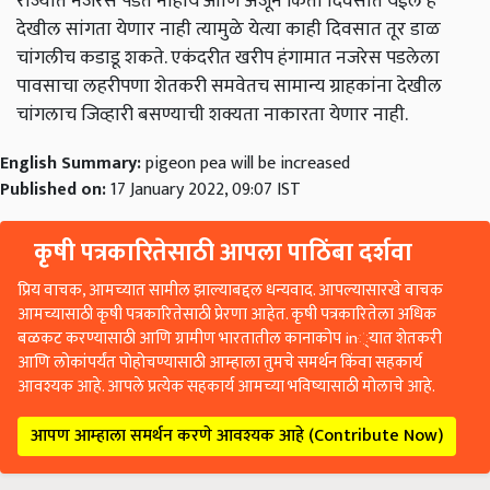
राज्यात नजरेस पडत नाहीय आणि अजून किती दिवसात येईल हे
देखील सांगता येणार नाही त्यामुळे येत्या काही दिवसात तूर डाळ
चांगलीच कडाडू शकते. एकंदरीत खरीप हंगामात नजरेस पडलेला
पावसाचा लहरीपणा शेतकरी समवेतच सामान्य ग्राहकांना देखील
चांगलाच जिव्हारी बसण्याची शक्यता नाकारता येणार नाही.
English Summary:
pigeon pea will be increased
Published on:
17 January 2022, 09:07 IST
कृषी पत्रकारितेसाठी आपला पाठिंबा दर्शवा
प्रिय वाचक, आमच्यात सामील झाल्याबद्दल धन्यवाद. आपल्यासारखे वाचक
आमच्यासाठी कृषी पत्रकारितेसाठी प्रेरणा आहेत. कृषी पत्रकारितेला अधिक
बळकट करण्यासाठी आणि ग्रामीण भारतातील कानाकोप in्यात शेतकरी
आणि लोकांपर्यंत पोहोचण्यासाठी आम्हाला तुमचे समर्थन किंवा सहकार्य
आवश्यक आहे. आपले प्रत्येक सहकार्य आमच्या भविष्यासाठी मोलाचे आहे.
आपण आम्हाला समर्थन करणे आवश्यक आहे (Contribute Now)