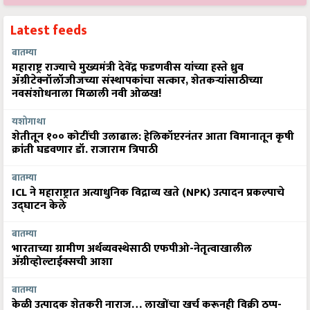
Latest feeds
बातम्या
महाराष्ट्र राज्याचे मुख्यमंत्री देवेंद्र फडणवीस यांच्या हस्ते ध्रुव
ॲग्रीटेक्नॉलॉजीजच्या संस्थापकांचा सत्कार, शेतकऱ्यांसाठीच्या
नवसंशोधनाला मिळाली नवी ओळख!
यशोगाथा
शेतीतून १०० कोटींची उलाढाल: हेलिकॉप्टरनंतर आता विमानातून कृषी
क्रांती घडवणार डॉ. राजाराम त्रिपाठी
बातम्या
ICL ने महाराष्ट्रात अत्याधुनिक विद्राव्य खते (NPK) उत्पादन प्रकल्पाचे
उद्घाटन केले
बातम्या
भारताच्या ग्रामीण अर्थव्यवस्थेसाठी एफपीओ-नेतृत्वाखालील
अ‍ॅग्रीव्होल्टाईक्सची आशा
बातम्या
केळी उत्पादक शेतकरी नाराज… लाखोंचा खर्च करूनही विक्री ठप्प-