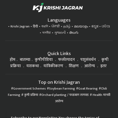
Languages
Krishi Jagran
हिंदी
বাঙালি
ਪੰਜਾਬੀ
தமிழ்
മലയാളം
ಕನ್ನಡ
ଓଡିଆ
অসমীয়া
ગુજરાતી
తెలుగు
Quick Links
होम
बातम्या
कृषीपीडिया
फलोत्पादन
पशुसंवर्धन
कृषी
प्रक्रिया
यशकथा
यांत्रिकीकरण
शिक्षण
आरोग्य
इतर
Top on Krishi Jagran
Government Schemes
Soybean Farming
Goat Rearing
Chili
Farming
कृषी प्रक्रिया
Orchard planting / फळबाग लागवड
Health मानवी
आरोग्य