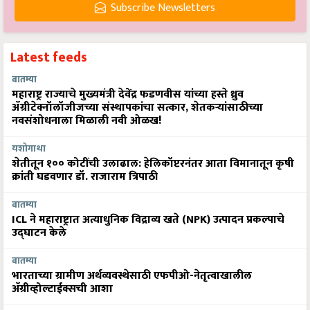
Subscribe Newsletters
Latest feeds
बातम्या
महाराष्ट्र राज्याचे मुख्यमंत्री देवेंद्र फडणवीस यांच्या हस्ते ध्रुव
ॲग्रीटेक्नॉलॉजीजच्या संस्थापकांचा सत्कार, शेतकऱ्यांसाठीच्या
नवसंशोधनाला मिळाली नवी ओळख!
यशोगाथा
शेतीतून १०० कोटींची उलाढाल: हेलिकॉप्टरनंतर आता विमानातून कृषी
क्रांती घडवणार डॉ. राजाराम त्रिपाठी
बातम्या
ICL ने महाराष्ट्रात अत्याधुनिक विद्राव्य खते (NPK) उत्पादन प्रकल्पाचे
उद्घाटन केले
बातम्या
भारताच्या ग्रामीण अर्थव्यवस्थेसाठी एफपीओ-नेतृत्वाखालील
अ‍ॅग्रीव्होल्टाईक्सची आशा