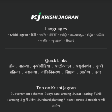
Languages
Krishi Jagran
हिंदी
বাঙালি
ਪੰਜਾਬੀ
தமிழ்
മലയാളം
ಕನ್ನಡ
ଓଡିଆ
অসমীয়া
ગુજરાતી
తెలుగు
Quick Links
होम
बातम्या
कृषीपीडिया
फलोत्पादन
पशुसंवर्धन
कृषी
प्रक्रिया
यशकथा
यांत्रिकीकरण
शिक्षण
आरोग्य
इतर
Top on Krishi Jagran
Government Schemes
Soybean Farming
Goat Rearing
Chili
Farming
कृषी प्रक्रिया
Orchard planting / फळबाग लागवड
Health मानवी
आरोग्य