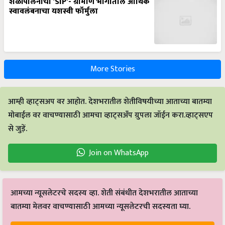
शेळीपालनाची ‘SIP’- ग्रामीण भागातील आर्थिक
स्वावलंबनाचा यशस्वी फॉर्मुला
More Stories
आम्ही व्हाट्सअप वर आहोत. देशभरातील शेतीविषयीच्या आताच्या बातम्या
मोबाईल वर वाचण्यासाठी आमचा व्हाट्सअँप ग्रुपला जॉईन करा.व्हाट्सएप
से जुड़ें.
Join on WhatsApp
आमच्या न्यूसलेटरचे सदस्य व्हा. शेती संबंधीत देशभरातील आताच्या
बातम्या मेलवर वाचण्यासाठी आमच्या न्यूसलेटरची सदस्यता घ्या.