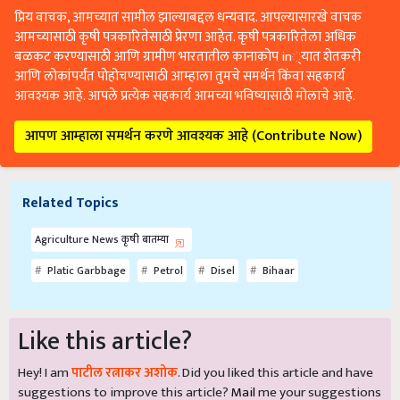
प्रिय वाचक, आमच्यात सामील झाल्याबद्दल धन्यवाद. आपल्यासारखे वाचक
आमच्यासाठी कृषी पत्रकारितेसाठी प्रेरणा आहेत. कृषी पत्रकारितेला अधिक
बळकट करण्यासाठी आणि ग्रामीण भारतातील कानाकोप in्यात शेतकरी
आणि लोकांपर्यंत पोहोचण्यासाठी आम्हाला तुमचे समर्थन किंवा सहकार्य
आवश्यक आहे. आपले प्रत्येक सहकार्य आमच्या भविष्यासाठी मोलाचे आहे.
आपण आम्हाला समर्थन करणे आवश्यक आहे (Contribute Now)
Related Topics
Agriculture News कृषी बातम्या
Platic Garbbage
Petrol
Disel
Bihaar
Like this article?
Hey! I am
पाटील रत्नाकर अशोक
. Did you liked this article and have
suggestions to improve this article?
Mail
me your suggestions