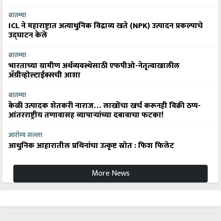
बातम्या
ICL ने महाराष्ट्रात अत्याधुनिक विद्राव्य खते (NPK) उत्पादन प्रकल्पाचे
उद्घाटन केले
बातम्या
भारताच्या ग्रामीण अर्थव्यवस्थेसाठी एफपीओ-नेतृत्वाखालील
अ‍ॅग्रीव्होल्टाईक्सची आशा
बातम्या
केळी उत्पादक शेतकरी नाराज… लाखोंचा खर्च करूनही विक्री ठप्प-
आंतरराष्ट्रीय तणावासह व्यापाऱ्यांच्या दबावाचा फटका!
आरोग्य सल्ला
आधुनिक आहारातील प्रथिनांचा उत्कृष्ट स्रोत : फिश फिलेट
More News