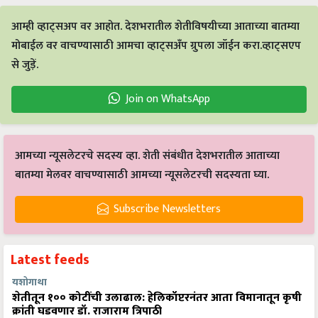
आम्ही व्हाट्सअप वर आहोत. देशभरातील शेतीविषयीच्या आताच्या बातम्या
मोबाईल वर वाचण्यासाठी आमचा व्हाट्सअँप ग्रुपला जॉईन करा.व्हाट्सएप
से जुड़ें.
Join on WhatsApp
आमच्या न्यूसलेटरचे सदस्य व्हा. शेती संबंधीत देशभरातील आताच्या
बातम्या मेलवर वाचण्यासाठी आमच्या न्यूसलेटरची सदस्यता घ्या.
Subscribe Newsletters
Latest feeds
यशोगाथा
शेतीतून १०० कोटींची उलाढाल: हेलिकॉप्टरनंतर आता विमानातून कृषी
क्रांती घडवणार डॉ. राजाराम त्रिपाठी