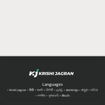
Languages
Krishi Jagran
हिंदी
বাঙালি
ਪੰਜਾਬੀ
தமிழ்
മലയാളം
ಕನ್ನಡ
ଓଡିଆ
অসমীয়া
ગુજરાતી
తెలుగు