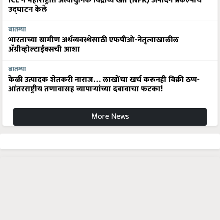
ICL ने महाराष्ट्रात अत्याधुनिक विद्राव्य खते (NPK) उत्पादन प्रकल्पाचे
उद्घाटन केले
बातम्या
भारताच्या ग्रामीण अर्थव्यवस्थेसाठी एफपीओ-नेतृत्वाखालील
अ‍ॅग्रीव्होल्टाईक्सची आशा
बातम्या
केळी उत्पादक शेतकरी नाराज… लाखोंचा खर्च करूनही विक्री ठप्प-
आंतरराष्ट्रीय तणावासह व्यापाऱ्यांच्या दबावाचा फटका!
More News