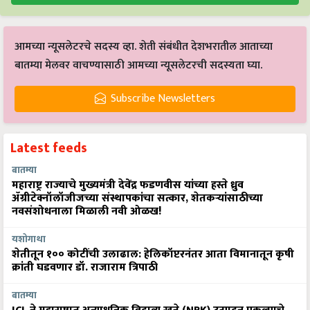
आमच्या न्यूसलेटरचे सदस्य व्हा. शेती संबंधीत देशभरातील आताच्या
बातम्या मेलवर वाचण्यासाठी आमच्या न्यूसलेटरची सदस्यता घ्या.
Subscribe Newsletters
Latest feeds
बातम्या
महाराष्ट्र राज्याचे मुख्यमंत्री देवेंद्र फडणवीस यांच्या हस्ते ध्रुव
ॲग्रीटेक्नॉलॉजीजच्या संस्थापकांचा सत्कार, शेतकऱ्यांसाठीच्या
नवसंशोधनाला मिळाली नवी ओळख!
यशोगाथा
शेतीतून १०० कोटींची उलाढाल: हेलिकॉप्टरनंतर आता विमानातून कृषी
क्रांती घडवणार डॉ. राजाराम त्रिपाठी
बातम्या