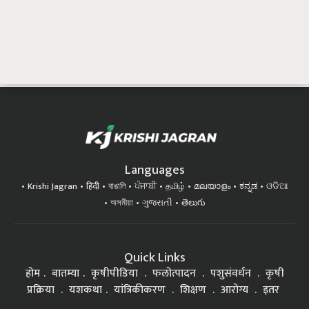
Languages
Krishi Jagran
हिंदी
বাঙালি
ਪੰਜਾਬੀ
தமிழ்
മലയാളം
ಕನ್ನಡ
ଓଡିଆ
অসমীয়া
ગુજરાતી
తెలుగు
Quick Links
होम
बातम्या
कृषीपीडिया
फलोत्पादन
पशुसंवर्धन
कृषी
प्रक्रिया
यशकथा
यांत्रिकीकरण
शिक्षण
आरोग्य
इतर