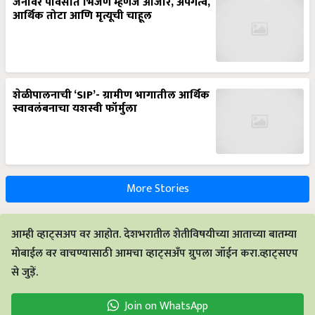
जनावर पावसात भिजणं म्हणजे आजार, अपंगत्व,
आर्थिक तोटा आणि मृत्यूची चाहूल
शेळीपालनाची ‘SIP’- ग्रामीण भागातील आर्थिक
स्वावलंबनाचा यशस्वी फॉर्मुला
More Stories
आम्ही व्हाट्सअप वर आहोत. देशभरातील शेतीविषयीच्या आताच्या बातम्या
मोबाईल वर वाचण्यासाठी आमचा व्हाट्सअँप ग्रुपला जॉईन करा.व्हाट्सएप
से जुड़ें.
Join on WhatsApp