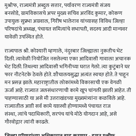
मुश्रीफ,
राज्यमंत्री अब्दुल सत्तार,
पर्यावरण राज्यमंत्री संजय
बनसोडे,
ग्रामविकासचे अपर मुख्य सचिव अरविंद कुमार,
कोकण
उपायुक्त सुप्रभा अग्रवाल,
गिरीष भालेराव यांच्यासह विविध जिल्हा
परिषदांचे अध्यक्ष,
पंचायत समित्यांचे सभापती,
सदस्य आदी मान्यवर
यावेळी उपस्थित होते.
राज्यपाल श्री. कोश्यारी म्हणाले,
नंदुरबार जिल्ह्याला नुकतीच भेट
दिली. त्यावेळी नियोजित नसलेल्या एका आदिवासी गावाला अचानक
भेट दिली. तिथल्या आदिवासी भगिनीच्या घरात गेलो. त्या कुटुंबाने घर
फार नीटनेटके ठेवले होते. शौचालयसुद्धा अत्यंत स्वच्छ होते. ते पाहून
मन प्रसन्न झाले. महाराष्ट्रातील लोकांमध्ये विकासाची एक वेगळी
ऊर्जा आहे. राज्यात जलसंधारणाची कामे खूप चांगली झाली आहेत. ती
पाहण्यासाठी या असे मी उत्तराखंडच्या मुख्यमंत्र्यांना कळविले आहे.
राज्यातील अशी सर्व कामे यशस्वी होण्यामध्ये पंचायत राज
संस्था,
त्यांचे पदाधिकारी,
सरपंच यांचे मोठे योगदान आहे,
असे
गौरवोद्गार त्यांनी काढले.
जिल्हा परिषदांच्या अधिकारात वाढ करणार - हसन मुश्रीफ