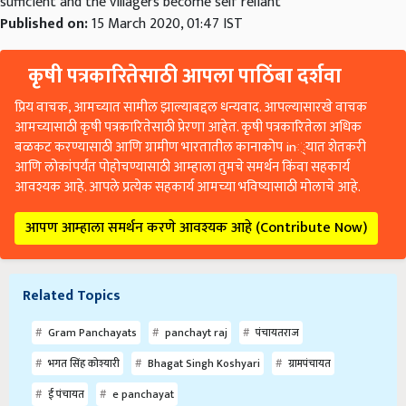
sufficient and the villagers become self reliant
Published on:
15 March 2020, 01:47 IST
कृषी पत्रकारितेसाठी आपला पाठिंबा दर्शवा
प्रिय वाचक, आमच्यात सामील झाल्याबद्दल धन्यवाद. आपल्यासारखे वाचक
आमच्यासाठी कृषी पत्रकारितेसाठी प्रेरणा आहेत. कृषी पत्रकारितेला अधिक
बळकट करण्यासाठी आणि ग्रामीण भारतातील कानाकोप in्यात शेतकरी
आणि लोकांपर्यंत पोहोचण्यासाठी आम्हाला तुमचे समर्थन किंवा सहकार्य
आवश्यक आहे. आपले प्रत्येक सहकार्य आमच्या भविष्यासाठी मोलाचे आहे.
आपण आम्हाला समर्थन करणे आवश्यक आहे (Contribute Now)
Related Topics
Gram Panchayats
panchayt raj
पंचायतराज
भगत सिंह कोश्यारी
Bhagat Singh Koshyari
ग्रामपंचायत
ई पंचायत
e panchayat