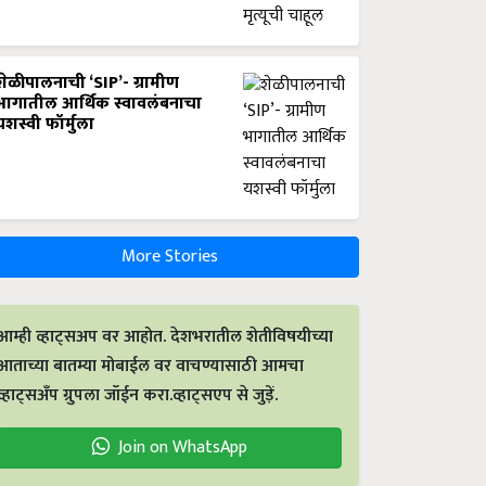
शेळीपालनाची ‘SIP’- ग्रामीण
भागातील आर्थिक स्वावलंबनाचा
यशस्वी फॉर्मुला
More Stories
आम्ही व्हाट्सअप वर आहोत. देशभरातील शेतीविषयीच्या
आताच्या बातम्या मोबाईल वर वाचण्यासाठी आमचा
व्हाट्सअँप ग्रुपला जॉईन करा.व्हाट्सएप से जुड़ें.
Join on WhatsApp