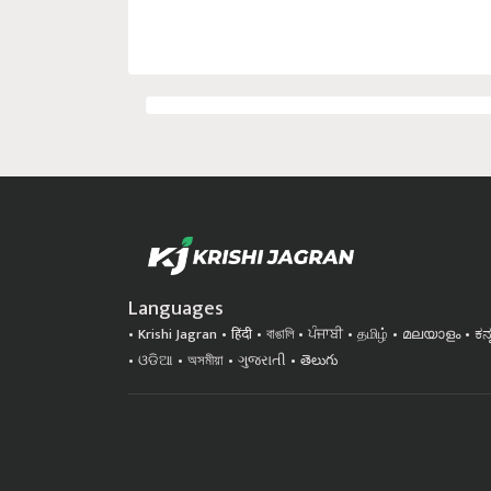
Languages
Krishi Jagran
हिंदी
বাঙালি
ਪੰਜਾਬੀ
தமிழ்
മലയാളം
ಕನ
ଓଡିଆ
অসমীয়া
ગુજરાતી
తెలుగు