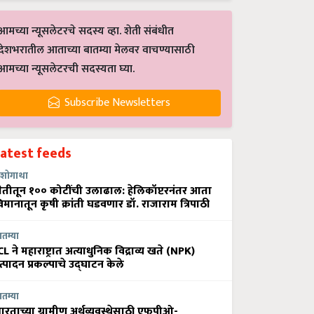
आमच्या न्यूसलेटरचे सदस्य व्हा. शेती संबंधीत
देशभरातील आताच्या बातम्या मेलवर वाचण्यासाठी
आमच्या न्यूसलेटरची सदस्यता घ्या.
Subscribe Newsletters
Latest feeds
शोगाथा
ेतीतून १०० कोटींची उलाढाल: हेलिकॉप्टरनंतर आता
िमानातून कृषी क्रांती घडवणार डॉ. राजाराम त्रिपाठी
ातम्या
CL ने महाराष्ट्रात अत्याधुनिक विद्राव्य खते (NPK)
त्पादन प्रकल्पाचे उद्घाटन केले
ातम्या
ारताच्या ग्रामीण अर्थव्यवस्थेसाठी एफपीओ-