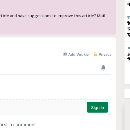
न
 article and have suggestions to improve this article?
Mail
ब
क
व
द
आ
आ
फ