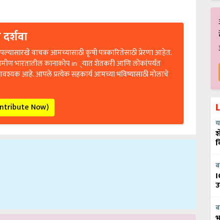
 दर्शवा
ल्यासारखे वाचक आमच्यासाठी कृषी पत्रकारितेसाठी प्रेरणा आहेत.
रामीण भारतातील कानाकोप in्यात शेतकरी आणि लोकांपर्यंत
आवश्यक आहे. आपले प्रत्येक सहकार्य आमच्या भविष्यासाठी मोलाचे
ontribute Now)
य
श
व
ब
I
उ
ब
भ