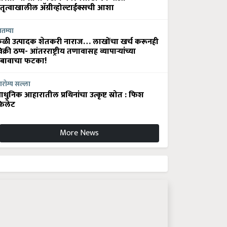
ेतृत्वाखालील अ‍ॅग्रीव्होल्टाईक्सची आशा
ातम्या
ेळी उत्पादक शेतकरी नाराज… लाखोंचा खर्च करूनही
िक्री ठप्प- आंतरराष्ट्रीय तणावासह व्यापाऱ्यांच्या
बावाचा फटका!
रोग्य सल्ला
धुनिक आहारातील प्रथिनांचा उत्कृष्ट स्रोत : फिश
िलेट
More News