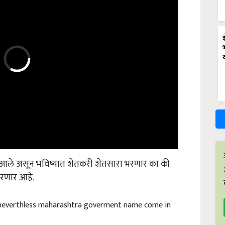
 आले असून भविष्यात शेतकरी शेतसारा भरणार का की
ठरणार आहे.
y neverthless maharashtra goverment name come in