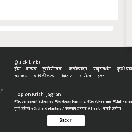
Quick Links
होम
बातम्या
कृषीपीडिया
फलोत्पादन
पशुसंवर्धन
कृषी प्रक
यशकथा
यांत्रिकीकरण
शिक्षण
आरोग्य
इतर
್ನಡ
Top on Krishi Jagran
Government Schemes
Soybean Farming
Goat Rearing
Chili Farm
कृषी प्रक्रिया
Orchard planting / फळबाग लागवड
Health मानवी आरोग्य