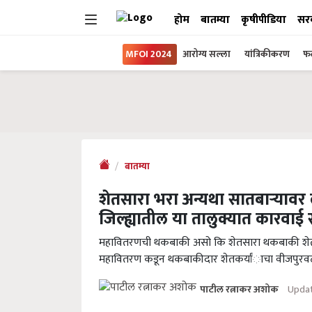
होम
बातम्या
कृषीपीडिया
सर
MFOI 2024
आरोग्य सल्ला
यांत्रिकीकरण
फल
बातम्या
शेतसारा भरा अन्यथा सातबाऱ्यावर 
जिल्ह्यातील या तालुक्यात कारवाई 
महावितरणची थकबाकी असो कि शेतसारा थकबाकी शेतकऱ्य
महावितरण कडून थकबाकीदार शेतकर्यांाचा वीजपुरवठा
Updat
पाटील रत्नाकर अशोक