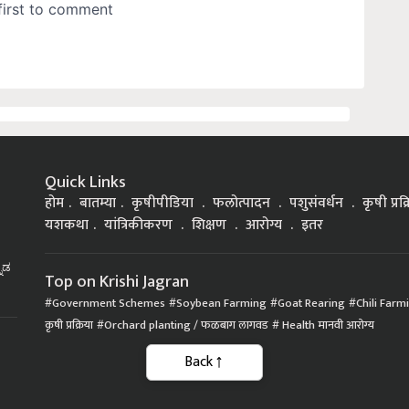
Quick Links
होम
बातम्या
कृषीपीडिया
फलोत्पादन
पशुसंवर्धन
कृषी प्रक
यशकथा
यांत्रिकीकरण
शिक्षण
आरोग्य
इतर
್ನಡ
Top on Krishi Jagran
Government Schemes
Soybean Farming
Goat Rearing
Chili Farm
कृषी प्रक्रिया
Orchard planting / फळबाग लागवड
Health मानवी आरोग्य
Back