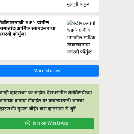
शेळीपालनाची ‘SIP’- ग्रामीण
भागातील आर्थिक स्वावलंबनाचा
यशस्वी फॉर्मुला
More Stories
आम्ही व्हाट्सअप वर आहोत. देशभरातील शेतीविषयीच्या
आताच्या बातम्या मोबाईल वर वाचण्यासाठी आमचा
व्हाट्सअँप ग्रुपला जॉईन करा.व्हाट्सएप से जुड़ें.
Join on WhatsApp