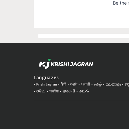
Languages
Krishi Jagran
हिंदी
বাঙালি
ਪੰਜਾਬੀ
தமிழ்
മലയാളം
ಕನ
ଓଡିଆ
অসমীয়া
ગુજરાતી
తెలుగు