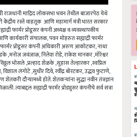
ेन ची राजधानी माद्रिद लोकसभा भवन तेथील बाजारपेठ येथे
री केंद्रीय रस्ते वाहतूक आणि महामार्ग मंत्री भारत सरकार
्री फार्मर प्रोडूसर कंपनी अध्यक्ष व व्यवस्थापकीय
ि कार्यकारी संचालक, पवन मोहरुत सह्याद्री फार्मर
द्री फार्मर प्रोडूसर कंपनी अधिकारी अरुण आकोटकर, नाथा
िडके ,मनोज जवंजाळ, निलेश रोडे, राकेश मानकर ,मोरेश्वर
िठ्ठल भोसले ,प्रल्हाद शेळके ,सुहास तेल्हारकर ,स्वप्निल
विशाल लंगोटे ,सुधीर दिवे, रवींद्र बोरटकर, उद्धव फुटाणे,
 शेतकरी दौऱ्यामध्ये होते. शेतकऱ्यांना सुद्धा नवीन तंत्रज्ञान
ब
म
ाली. त्याबद्दल सह्याद्री फार्मर प्रोड्युसर कंपनीचे सर्व संत्रा
ध
श
य
श
व
ब