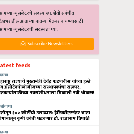
आमच्या न्यूसलेटरचे सदस्य व्हा. शेती संबंधीत
देशभरातील आताच्या बातम्या मेलवर वाचण्यासाठी
आमच्या न्यूसलेटरची सदस्यता घ्या.
Subscribe Newsletters
Latest feeds
ातम्या
हाराष्ट्र राज्याचे मुख्यमंत्री देवेंद्र फडणवीस यांच्या हस्ते
्रुव ॲग्रीटेक्नॉलॉजीजच्या संस्थापकांचा सत्कार,
ेतकऱ्यांसाठीच्या नवसंशोधनाला मिळाली नवी ओळख!
शोगाथा
ेतीतून १०० कोटींची उलाढाल: हेलिकॉप्टरनंतर आता
िमानातून कृषी क्रांती घडवणार डॉ. राजाराम त्रिपाठी
ातम्या