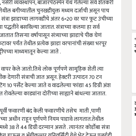
 नर्सरी व्यवस्थापन, बाजारपेठस्पेन येथे गेलेल्या सर्व शेतकरी
ली . तेथील बगीच्यातील चुनखडीयुक्त मध्यम दर्जाची असून पाच
ा संत्रा झाडाच्या लागवडीचे अंतर 6×20 वर चार फूट उंचीच्या
 पद्धतीने बसविल्या जातात. संत्राच्या कलमा हा सर्व
तात तिसऱ्या वर्षापासून संत्र्याच्या झाडाचे पीक घेणं
ावर पर्यंत तेथील प्रत्येक झाडा वरपानांची संख्या भरपूर
च्या माध्यमातून केल्या जाते .
वापर केले जातो.तिथे लोक पूर्णपणे सामूहिक शेती त्या
पीक देणारी संत्राची जात असून. हेक्टरी उत्पादन 70 टन
िंग 10 पर्सेंट केल्या जाते व वाढलेल्या फांद्या 45 डिग्री अंश
रोवलेल्या काड्यांना दोरीच्या साह्याने बांधल्या जातात.
यापूर्वी फवारणी बंद केली फवारणीचे तसेच माती ,पाणी
रच्या अधीन राहून पूर्णपणे नियम पाडावे लागतात.तेथील
ध्ये 38 ते 44 डिग्री दरम्यान असते . त्यानंतर कोर्डोबा संत्रा
किंग हाऊस व ॲग्रीकल्चर यूनिवर्सिटी येथे भेट देऊन एलईडी