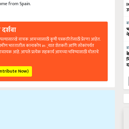
ome from Spain.
I
उ
ब
 दर्शवा
भ
न
ल्यासारखे वाचक आमच्यासाठी कृषी पत्रकारितेसाठी प्रेरणा आहेत.
रामीण भारतातील कानाकोप in्यात शेतकरी आणि लोकांपर्यंत
ब
आवश्यक आहे. आपले प्रत्येक सहकार्य आमच्या भविष्यासाठी मोलाचे
क
व
द
ontribute Now)