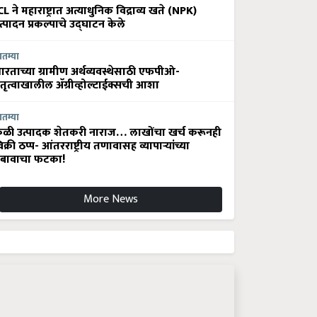
CL ने महाराष्ट्रात अत्याधुनिक विद्राव्य खते (NPK)
त्पादन प्रकल्पाचे उद्घाटन केले
ातम्या
ारताच्या ग्रामीण अर्थव्यवस्थेसाठी एफपीओ-
ेतृत्वाखालील अ‍ॅग्रीव्होल्टाईक्सची आशा
ातम्या
ेळी उत्पादक शेतकरी नाराज… लाखोंचा खर्च करूनही
िक्री ठप्प- आंतरराष्ट्रीय तणावासह व्यापाऱ्यांच्या
बावाचा फटका!
More News