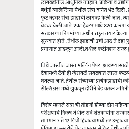
लागवडीतील आधुनिक तंत्रज्ञान, प्रक्रिया व उद्योग,
बंधूंनी व्यालेन्सिया येथील संत्रा बागेत भेट दि
फूट बेडवर संत्रा झाडाची लागवड केली जाते . त्य
बेडवर केली जाते. एका हेक्टर मध्ये 820 कलमा या
सरकारच्या नियमांच्या अधीन राहून तयार केल्या जा
सुरुवात होते . तेथील झाडाची उंची आठ ते दहा फुट
प्रमाणात आढळून आली.तेथील फर्टीगेशन सरळ ड्रीप
तिथे जास्तीत जास्त मल्चिंग पेपर झाकण्यासाठी 
देशामध्ये टॅंगो ही व्हेरायटी सगळ्यात जास्त फळ
घेतल्या जाते. तेथील संत्र्याच्या प्रत्येकझाडाची कट
सेल्सिअस मध्ये झुकवून दोरीने बेंड करून जमिनीत 
विशेष म्हणजे संत्रा ची तोडणी होण्या दोन महिन्
परीक्षणाचे निकष तेथील सर्व शेतकऱ्यांना सरका
तापमान 7 ते 12 डिग्री हिवाळ्यामध्ये तर उन्हाळ्याम
पॅकिंग हाऊस येथे भेट त्यानंतर सेविल येथील पॅ