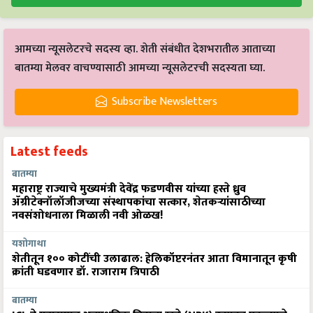
आमच्या न्यूसलेटरचे सदस्य व्हा. शेती संबंधीत देशभरातील आताच्या
बातम्या मेलवर वाचण्यासाठी आमच्या न्यूसलेटरची सदस्यता घ्या.
Subscribe Newsletters
Latest feeds
बातम्या
महाराष्ट्र राज्याचे मुख्यमंत्री देवेंद्र फडणवीस यांच्या हस्ते ध्रुव
ॲग्रीटेक्नॉलॉजीजच्या संस्थापकांचा सत्कार, शेतकऱ्यांसाठीच्या
नवसंशोधनाला मिळाली नवी ओळख!
यशोगाथा
शेतीतून १०० कोटींची उलाढाल: हेलिकॉप्टरनंतर आता विमानातून कृषी
क्रांती घडवणार डॉ. राजाराम त्रिपाठी
बातम्या