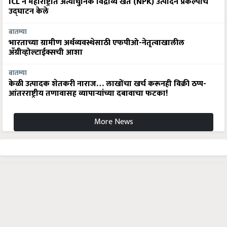
ICL ने महाराष्ट्रात अत्याधुनिक विद्राव्य खते (NPK) उत्पादन प्रकल्पाचे
उद्घाटन केले
बातम्या
भारताच्या ग्रामीण अर्थव्यवस्थेसाठी एफपीओ-नेतृत्वाखालील
अ‍ॅग्रीव्होल्टाईक्सची आशा
बातम्या
केळी उत्पादक शेतकरी नाराज… लाखोंचा खर्च करूनही विक्री ठप्प-
आंतरराष्ट्रीय तणावासह व्यापाऱ्यांच्या दबावाचा फटका!
More News