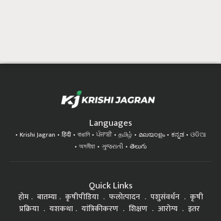
Languages
Krishi Jagran
हिंदी
বাঙালি
ਪੰਜਾਬੀ
தமிழ்
മലയാളം
ಕನ್ನಡ
ଓଡିଆ
অসমীয়া
ગુજરાતી
తెలుగు
Quick Links
होम
बातम्या
कृषीपीडिया
फलोत्पादन
पशुसंवर्धन
कृषी
प्रक्रिया
यशकथा
यांत्रिकीकरण
शिक्षण
आरोग्य
इतर