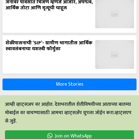
जनावर पावसात भिजणं म्हणजे आजार, अपंगत्व,
आर्थिक तोटा आणि मृत्यूची चाहूल
शेळीपालनाची ‘SIP’- ग्रामीण भागातील आर्थिक
स्वावलंबनाचा यशस्वी फॉर्मुला
More Stories
आम्ही व्हाट्सअप वर आहोत. देशभरातील शेतीविषयीच्या आताच्या बातम्या
मोबाईल वर वाचण्यासाठी आमचा व्हाट्सअँप ग्रुपला जॉईन करा.व्हाट्सएप
से जुड़ें.
Join on WhatsApp