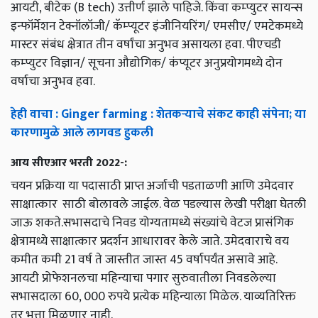
आयटी, बीटेक (B tech) उत्तीर्ण झाले पाहिजे. किंवा कम्प्युटर सायन्स
इन्फॉर्मेशन टेक्नॉलॉजी/ कॅम्प्यूटर इंजीनियरिंग/ एमसीए/ एमटेक‌‌मध्ये
मास्टर संबंध क्षेत्रात तीन वर्षांचा अनुभव असायला हवा. पीएचडी
कम्प्युटर विज्ञान/ सूचना औद्योगिक/ कंप्यूटर अनुप्रयोगमध्ये दोन
वर्षाचा अनुभव हवा.
हेही वाचा : Ginger farming : शेतकऱ्याचे संकट काही संपेना; या
कारणामुळे आले लागवड हुकली
आय सीएआर भरती 2022-:
चयन प्रक्रिया या पदासाठी प्राप्त अर्जाची पडताळणी आणि उमेदवार
साक्षात्कार ‌ साठी बोलावले जाईल. वेळ पडल्यास लेखी परीक्षा घेतली
जाऊ शकते.सभासदाचे निवड योग्यतामध्ये संख्यांचे ‌वेटज‌ प्रासंगिक
क्षेत्रामध्ये साक्षात्कार प्रदर्शन आधारावर केले जाते. उमेदवाराचे वय
कमीत कमी 21 वर्ष ते जास्तीत जास्त 45 वर्षापर्यंत असावे आहे.
आयटी प्रोफेशनलचा महिन्याचा ‌पगार सुरुवातीला निवडलेल्या
सभासदाला 60, 000 रुपये ‌प्रत्येक महिन्याला मिळेल. याव्यतिरिक्त
तर भत्ता मिळणार नाही.