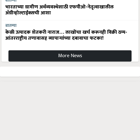
बातम्या
भारताच्या ग्रामीण अर्थव्यवस्थेसाठी एफपीओ-नेतृत्वाखालील
अ‍ॅग्रीव्होल्टाईक्सची आशा
बातम्या
केळी उत्पादक शेतकरी नाराज… लाखोंचा खर्च करूनही विक्री ठप्प-
आंतरराष्ट्रीय तणावासह व्यापाऱ्यांच्या दबावाचा फटका!
More News