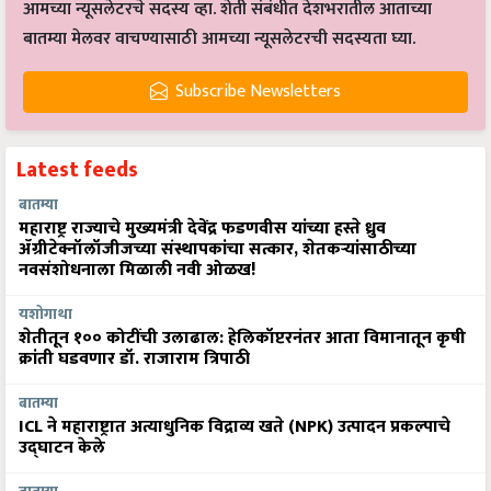
आमच्या न्यूसलेटरचे सदस्य व्हा. शेती संबंधीत देशभरातील आताच्या
बातम्या मेलवर वाचण्यासाठी आमच्या न्यूसलेटरची सदस्यता घ्या.
Subscribe Newsletters
Latest feeds
बातम्या
महाराष्ट्र राज्याचे मुख्यमंत्री देवेंद्र फडणवीस यांच्या हस्ते ध्रुव
ॲग्रीटेक्नॉलॉजीजच्या संस्थापकांचा सत्कार, शेतकऱ्यांसाठीच्या
नवसंशोधनाला मिळाली नवी ओळख!
यशोगाथा
शेतीतून १०० कोटींची उलाढाल: हेलिकॉप्टरनंतर आता विमानातून कृषी
क्रांती घडवणार डॉ. राजाराम त्रिपाठी
बातम्या
ICL ने महाराष्ट्रात अत्याधुनिक विद्राव्य खते (NPK) उत्पादन प्रकल्पाचे
उद्घाटन केले