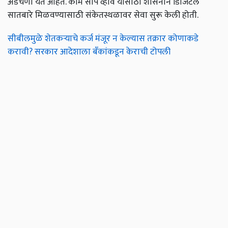
अडचणी येत आहेत. काम सोपे व्हावे यासाठी शासनाने डिजिटल
सातबारे मिळवण्यासाठी संकेतस्थळावर सेवा सुरू केली होती.
सीबीलमुळे शेतकऱ्याचे कर्ज मंजूर न केल्यास तक्रार कोणाकडे
करावी? सरकार आदेशाला बँकांकडून केराची टोपली