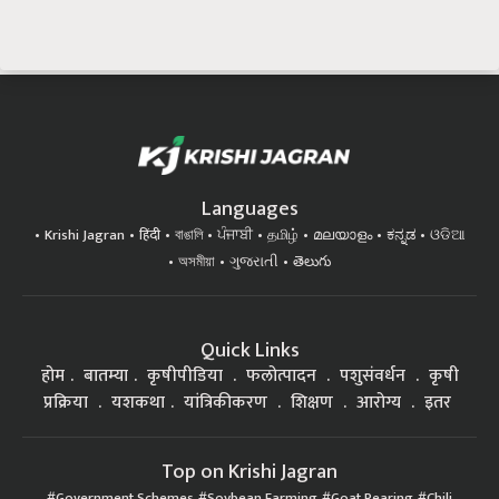
Languages
Krishi Jagran
हिंदी
বাঙালি
ਪੰਜਾਬੀ
தமிழ்
മലയാളം
ಕನ್ನಡ
ଓଡିଆ
অসমীয়া
ગુજરાતી
తెలుగు
Quick Links
होम
बातम्या
कृषीपीडिया
फलोत्पादन
पशुसंवर्धन
कृषी
प्रक्रिया
यशकथा
यांत्रिकीकरण
शिक्षण
आरोग्य
इतर
Top on Krishi Jagran
Government Schemes
Soybean Farming
Goat Rearing
Chili