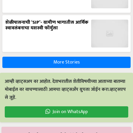
शेळीपालनाची ‘SIP’- ग्रामीण भागातील आर्थिक
स्वावलंबनाचा यशस्वी फॉर्मुला
More Stories
आम्ही व्हाट्सअप वर आहोत. देशभरातील शेतीविषयीच्या आताच्या बातम्या
मोबाईल वर वाचण्यासाठी आमचा व्हाट्सअँप ग्रुपला जॉईन करा.व्हाट्सएप
से जुड़ें.
Join on WhatsApp