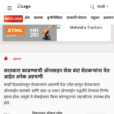
मराठी
होम
बातम्या
कृषीपीडिया
सरकारी योजना
पशुधन
हवामान
MFOI 2024
बातम्या
सातबारा काढण्याची ऑनलाइन सेवा बंद! शेतकऱ्यांना येत
आहेत अनेक अडचणी
काही दिवसांपासून शेतकऱ्यांना अडचणी येऊ नयेत म्हणून शेतकऱ्यांना
ऑनलाईन सातबारे आणि आठ-अ उतारा ऑनलाईन पद्धतीने देण्याचा निर्णय
झाला होता. यामुळे ते मोबाईलवर किंवा कॉम्प्युटरवर सहजरित्या उपलब्ध होत
होते.
निंबाळकर ओंकार रमेश