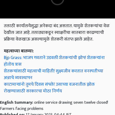
तलाठी कार्यालयेसुद्धा अनेकदा बंद असतात. यामुळे शेतकऱ्यांचा वेळ
देखील जात आहे. तलाठ्याकडून स्वाक्षरीचा सातबारा काढण्याची
प्रक्रिया वेळखाऊ असल्यामुळे शेतकरी संतप्त झाले आहेत.
महत्वाच्या बातम्या:
Bjp Grass: भाजप गवताने उडवली शेतकऱ्यांची झोप! शेतकऱ्यांना
होतोय त्रास
शेतकऱ्यांसाठी महत्वाची माहिती! सुक्ष्मजीव‌ करतात वनस्पतीच्या
अन्नाचे व्यवस्थापन
काटामाऱ्यांनो तुमचे दिवस संपले! उसाच्या वजनातील झोल
रोखण्यासाठी सरकारचा मोठा निर्णय
English Summary:
online service drawing seven twelve closed!
Farmers facing problems
Published on:
17 January 2023, 04:44 IST