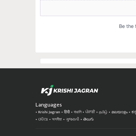
Languages
Krishi Jagran
हिंदी
বাঙালি
ਪੰਜਾਬੀ
தமிழ்
മലയാളം
ಕನ
ଓଡିଆ
অসমীয়া
ગુજરાતી
తెలుగు