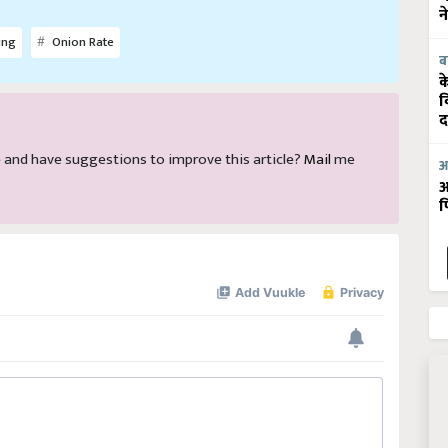
न
ing
Onion Rate
ब
क
व
द
cle and have suggestions to improve this article?
Mail
me
आ
आ
फ