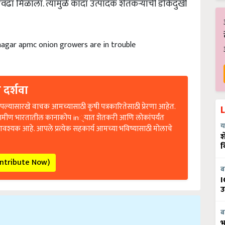
 nagar apmc onion growers are in trouble
 दर्शवा
ल्यासारखे वाचक आमच्यासाठी कृषी पत्रकारितेसाठी प्रेरणा आहेत.
रामीण भारतातील कानाकोप in्यात शेतकरी आणि लोकांपर्यंत
आवश्यक आहे. आपले प्रत्येक सहकार्य आमच्या भविष्यासाठी मोलाचे
य
श
व
ontribute Now)
ब
I
उ
ब
भ