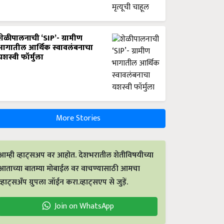
शेळीपालनाची ‘SIP’- ग्रामीण
भागातील आर्थिक स्वावलंबनाचा
यशस्वी फॉर्मुला
More Stories
आम्ही व्हाट्सअप वर आहोत. देशभरातील शेतीविषयीच्या
आताच्या बातम्या मोबाईल वर वाचण्यासाठी आमचा
व्हाट्सअँप ग्रुपला जॉईन करा.व्हाट्सएप से जुड़ें.
Join on WhatsApp