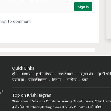
Quick Links
होम
बातम्या
कृषीपीडिया
फलोत्पादन
पशुसंवर्धन
कृषी प्रक
यशकथा
यांत्रिकीकरण
शिक्षण
आरोग्य
इतर
್ನಡ
Top on Krishi Jagran
Government Schemes
Soybean Farming
Goat Rearing
Chili Farm
कृषी प्रक्रिया
Orchard planting / फळबाग लागवड
Health मानवी आरोग्य