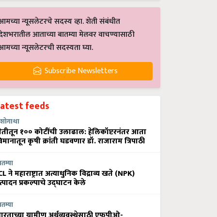
आमच्या न्यूसलेटरचे सदस्य व्हा. शेती संबंधीत
देशभरातील आताच्या बातम्या मेलवर वाचण्यासाठी
आमच्या न्यूसलेटरची सदस्यता घ्या.
Subscribe Newsletters
Latest feeds
शोगाथा
ेतीतून १०० कोटींची उलाढाल: हेलिकॉप्टरनंतर आता
िमानातून कृषी क्रांती घडवणार डॉ. राजाराम त्रिपाठी
ातम्या
CL ने महाराष्ट्रात अत्याधुनिक विद्राव्य खते (NPK)
त्पादन प्रकल्पाचे उद्घाटन केले
ातम्या
ारताच्या ग्रामीण अर्थव्यवस्थेसाठी एफपीओ-