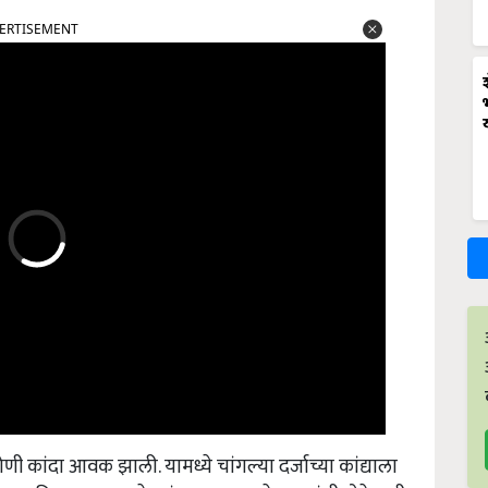
ERTISEMENT
 कांदा आवक झाली. यामध्ये चांगल्या दर्जाच्या कांद्याला
वढा मिळाला. त्यामुळे कांदा उत्पादक शेतकऱ्यांची डोकेदुखी