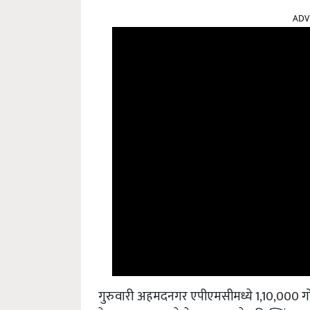
ADV
गुरुवारी अहमदनगर एपीएमसीमध्ये 1,10,000 गोणी
केवळ 1500 रुपये ते 2100 रुपये प्रति क्विंटल ए