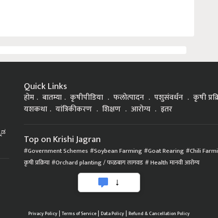
Quick Links
होम
बातम्या
कृषीपीडिया
फलोत्पादन
पशुसंवर्धन
कृषी प्रक
यशकथा
यांत्रिकीकरण
शिक्षण
आरोग्य
इतर
್ನಡ
Top on Krishi Jagran
Government Schemes
Soybean Farming
Goat Rearing
Chili Farm
कृषी प्रक्रिया
Orchard planting / फळबाग लागवड
Health मानवी आरोग्य
|
|
|
Privacy Policy
Terms of Service
Data Policy
Refund & Cancellation Policy
CopyRight - 2021 Krishi Jagran Media Group. All Rights Reserved.