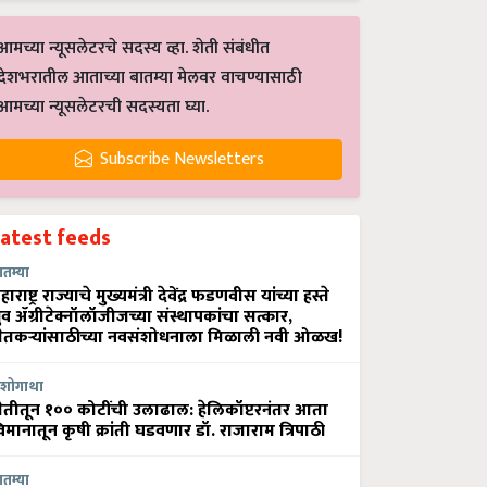
आमच्या न्यूसलेटरचे सदस्य व्हा. शेती संबंधीत
देशभरातील आताच्या बातम्या मेलवर वाचण्यासाठी
आमच्या न्यूसलेटरची सदस्यता घ्या.
Subscribe Newsletters
Latest feeds
ातम्या
हाराष्ट्र राज्याचे मुख्यमंत्री देवेंद्र फडणवीस यांच्या हस्ते
्रुव ॲग्रीटेक्नॉलॉजीजच्या संस्थापकांचा सत्कार,
ेतकऱ्यांसाठीच्या नवसंशोधनाला मिळाली नवी ओळख!
शोगाथा
ेतीतून १०० कोटींची उलाढाल: हेलिकॉप्टरनंतर आता
िमानातून कृषी क्रांती घडवणार डॉ. राजाराम त्रिपाठी
ातम्या