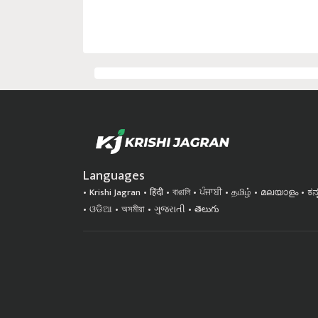
Languages
Krishi Jagran
हिंदी
বাঙালি
ਪੰਜਾਬੀ
தமிழ்
മലയാളം
ಕನ
ଓଡିଆ
অসমীয়া
ગુજરાતી
తెలుగు