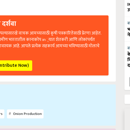
I
उ
 दर्शवा
ब
भ
ल्यासारखे वाचक आमच्यासाठी कृषी पत्रकारितेसाठी प्रेरणा आहेत.
न
रामीण भारतातील कानाकोप in्यात शेतकरी आणि लोकांपर्यंत
आवश्यक आहे. आपले प्रत्येक सहकार्य आमच्या भविष्यासाठी मोलाचे
ब
क
व
ontribute Now)
द
rs
Onion Production