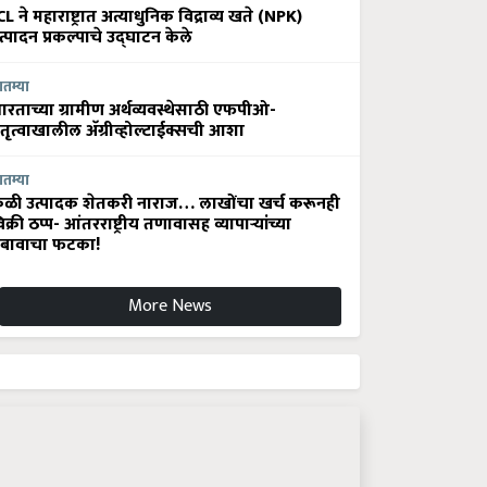
CL ने महाराष्ट्रात अत्याधुनिक विद्राव्य खते (NPK)
त्पादन प्रकल्पाचे उद्घाटन केले
ातम्या
ारताच्या ग्रामीण अर्थव्यवस्थेसाठी एफपीओ-
ेतृत्वाखालील अ‍ॅग्रीव्होल्टाईक्सची आशा
ातम्या
ेळी उत्पादक शेतकरी नाराज… लाखोंचा खर्च करूनही
िक्री ठप्प- आंतरराष्ट्रीय तणावासह व्यापाऱ्यांच्या
बावाचा फटका!
More News