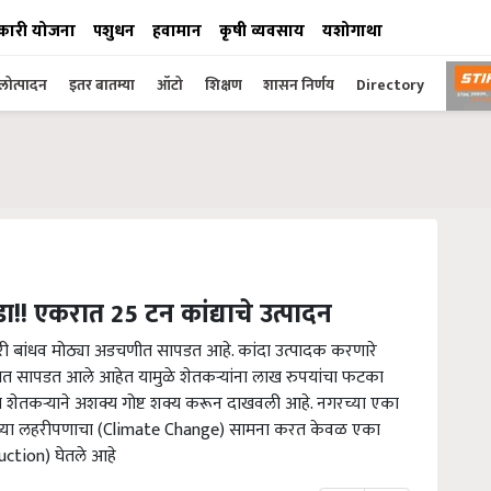
कारी योजना
पशुधन
हवामान
कृषी व्यवसाय
यशोगाथा
ोत्पादन
इतर बातम्या
ऑटो
शिक्षण
शासन निर्णय
Directory
डा!! एकरात 25 टन कांद्याचे उत्पादन
ेतकरी बांधव मोठ्या अडचणीत सापडत आहे. कांदा उत्पादक करणारे
टात सापडत आले आहेत यामुळे शेतकऱ्यांना लाख रुपयांचा फटका
 शेतकऱ्याने अशक्य गोष्ट शक्य करून दाखवली आहे. नगरच्या एका
्गाच्या लहरीपणाचा (Climate Change) सामना करत केवळ एका
uction) घेतले आहे