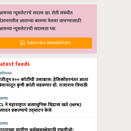
आमच्या न्यूसलेटरचे सदस्य व्हा. शेती संबंधीत
देशभरातील आताच्या बातम्या मेलवर वाचण्यासाठी
आमच्या न्यूसलेटरची सदस्यता घ्या.
Subscribe Newsletters
Latest feeds
शोगाथा
ेतीतून १०० कोटींची उलाढाल: हेलिकॉप्टरनंतर आता
िमानातून कृषी क्रांती घडवणार डॉ. राजाराम त्रिपाठी
ातम्या
CL ने महाराष्ट्रात अत्याधुनिक विद्राव्य खते (NPK)
त्पादन प्रकल्पाचे उद्घाटन केले
ातम्या
ारताच्या ग्रामीण अर्थव्यवस्थेसाठी एफपीओ-