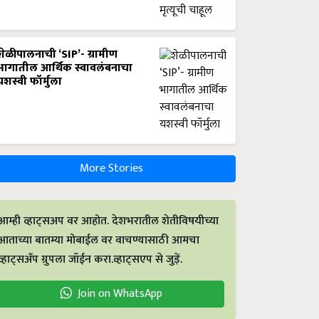
शेळीपालनाची ‘SIP’- ग्रामीण
भागातील आर्थिक स्वावलंबनाचा
यशस्वी फॉर्मुला
More Stories
आम्ही व्हाट्सअप वर आहोत. देशभरातील शेतीविषयीच्या
आताच्या बातम्या मोबाईल वर वाचण्यासाठी आमचा
व्हाट्सअँप ग्रुपला जॉईन करा.व्हाट्सएप से जुड़ें.
Join on WhatsApp