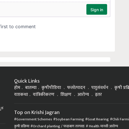
Quick Links
होम
बातम्या
कृषीपीडिया
फलोत्पादन
पशुसंवर्धन
कृषी प्रक
यशकथा
यांत्रिकीकरण
शिक्षण
आरोग्य
इतर
್ನಡ
Top on Krishi Jagran
Government Schemes
Soybean Farming
Goat Rearing
Chili Farm
कृषी प्रक्रिया
Orchard planting / फळबाग लागवड
Health मानवी आरोग्य