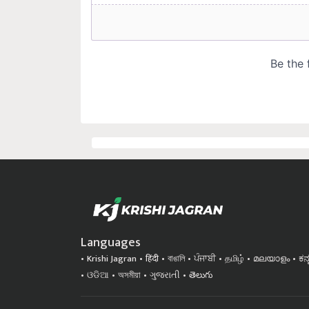
Languages
Krishi Jagran
हिंदी
বাঙালি
ਪੰਜਾਬੀ
தமிழ்
മലയാളം
ಕನ
ଓଡିଆ
অসমীয়া
ગુજરાતી
తెలుగు