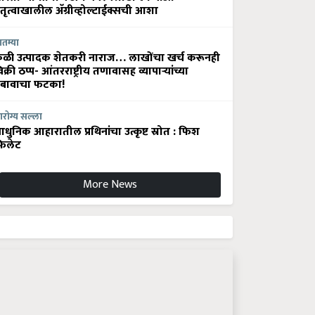
ेतृत्वाखालील अ‍ॅग्रीव्होल्टाईक्सची आशा
ातम्या
ेळी उत्पादक शेतकरी नाराज… लाखोंचा खर्च करूनही
िक्री ठप्प- आंतरराष्ट्रीय तणावासह व्यापाऱ्यांच्या
बावाचा फटका!
रोग्य सल्ला
धुनिक आहारातील प्रथिनांचा उत्कृष्ट स्रोत : फिश
िलेट
More News