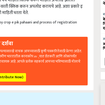
ती वरती क्लिक करुन अपलोड करायचे आहे. अशा प्रकारे इ
न
 माहिती भरता येते.
ब
y crop e pik pahaani and process of registration
क
व
द
 दर्शवा
आ
आ
ल्यासारखे वाचक आमच्यासाठी कृषी पत्रकारितेसाठी प्रेरणा आहेत.
फ
रामीण भारतातील कानाकोप in्यात शेतकरी आणि लोकांपर्यंत
आवश्यक आहे. आपले प्रत्येक सहकार्य आमच्या भविष्यासाठी मोलाचे
ontribute Now)