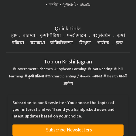
অসমীয়া
ગુજરાતી
తెలుగు
Quick Links
होम
बातम्या
कृषीपीडिया
फलोत्पादन
पशुसंवर्धन
कृषी
प्रक्रिया
यशकथा
यांत्रिकीकरण
शिक्षण
आरोग्य
इतर
Top on Krishi Jagran
Government Schemes
Soybean Farming
Goat Rearing
Chili
Farming
कृषी प्रक्रिया
Orchard planting / फळबाग लागवड
Health मानवी
आरोग्य
Subscribe to our Newsletter. You choose the topics of
your interest and we'll send you handpicked news and
latest updates based on your choice.
Subscribe Newsletters