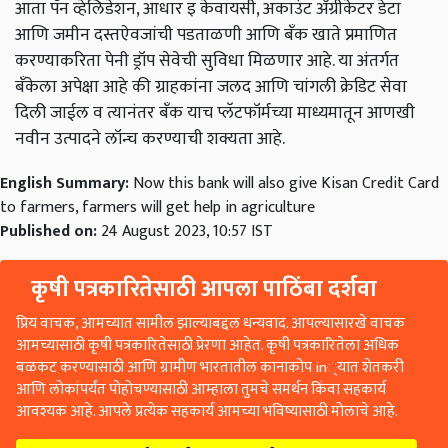
आता पॅन व्हेलिडेशन, आधार इ केवायसी, अकाउंट ॲग्रीकेटर डेटा
आणि जमीन दस्तऐवजांची पडताळणी आणि बँक खाते प्रमाणित
करण्याकरिता पेनी ड्रॉप सेवेची सुविधा मिळणार आहे. या अंतर्गत
बँकेला अपेक्षा आहे की ग्राहकांना जलद आणि चांगली क्रेडिट सेवा
दिली जाईल व त्यानंतर बँक याच प्लॅटफॉर्मच्या माध्यमातून आणखी
नवीन उत्पादने लॉन्च करण्याची शक्यता आहे.
English Summary:
Now this bank will also give Kisan Credit Card
to farmers, farmers will get help in agriculture
Published on:
24 August 2023, 10:57 IST
कृषी पत्रकारितेसाठी आपला पाठिंबा दर्शवा
प्रिय वाचक, आमच्यात सामील झाल्याबद्दल धन्यवाद. आपल्यासारखे वाचक
आमच्यासाठी कृषी पत्रकारितेसाठी प्रेरणा आहेत. कृषी पत्रकारितेला अधिक
बळकट करण्यासाठी आणि ग्रामीण भारतातील कानाकोप in्यात शेतकरी
आणि लोकांपर्यंत पोहोचण्यासाठी आम्हाला तुमचे समर्थन किंवा सहकार्य
आवश्यक आहे. आपले प्रत्येक सहकार्य आमच्या भविष्यासाठी मोलाचे आहे.