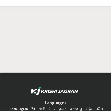
Languages
Krishi Jagran
हिंदी
বাঙালি
ਪੰਜਾਬੀ
தமிழ்
മലയാളം
ಕನ್ನಡ
ଓଡିଆ