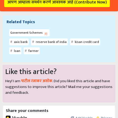
आपण आम्हाला समर्थन करणे आवश्यक आहे (Contribute Now)
Related Topics
Government Schemes
axix bank
reserve bank of india
kisan credit card
loan
farmer
Like this article?
Hey! I am
पाटील रत्नाकर अशोक
. Did you liked this article and have
suggestions to improve this article?
Mail
me your suggestions
and feedback.
Share your comments