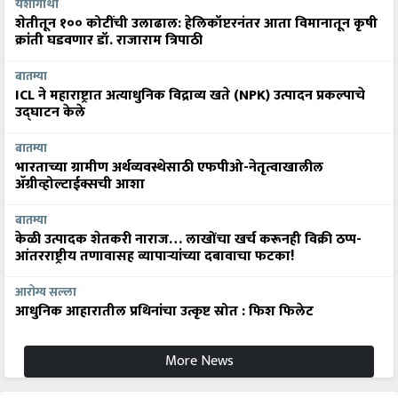
यशोगाथा
शेतीतून १०० कोटींची उलाढाल: हेलिकॉप्टरनंतर आता विमानातून कृषी
क्रांती घडवणार डॉ. राजाराम त्रिपाठी
बातम्या
ICL ने महाराष्ट्रात अत्याधुनिक विद्राव्य खते (NPK) उत्पादन प्रकल्पाचे
उद्घाटन केले
बातम्या
भारताच्या ग्रामीण अर्थव्यवस्थेसाठी एफपीओ-नेतृत्वाखालील
अ‍ॅग्रीव्होल्टाईक्सची आशा
बातम्या
केळी उत्पादक शेतकरी नाराज… लाखोंचा खर्च करूनही विक्री ठप्प-
आंतरराष्ट्रीय तणावासह व्यापाऱ्यांच्या दबावाचा फटका!
आरोग्य सल्ला
आधुनिक आहारातील प्रथिनांचा उत्कृष्ट स्रोत : फिश फिलेट
More News