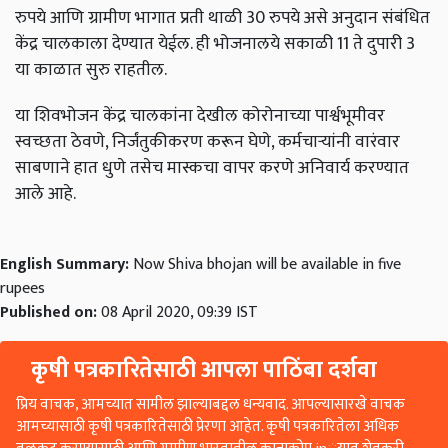
रुपये आणि ग्रामीण भागात प्रती थाळी 30 रुपये असे अनुदान संबंधित
केंद्र चालकाला देण्यात येईल. ही भोजनालये सकाळी 11 ते दुपारी 3
या काळात सुरु राहतील.
या शिवभोजन केंद्र चालकांना देखील कोरोनाच्या पार्श्वभूमीवर
स्वच्छता ठेवणे, निर्जंतुकीकरण करून घेणे, कर्मचाऱ्यांनी वारंवार
साबणाने हात धुणे तसेच मास्कचा वापर करणे अनिवार्य करण्यात
आले आहे.
English Summary:
Now Shiva bhojan will be available in five
rupees
Published on:
08 April 2020, 09:39 IST
कृषी पत्रकारितेसाठी आपला पाठिंबा दर्शवा
प्रिय वाचक, आमच्यात सामील झाल्याबद्दल धन्यवाद. आपल्यासारखे वाचक
आमच्यासाठी कृषी पत्रकारितेसाठी प्रेरणा आहेत. कृषी पत्रकारितेला अधिक