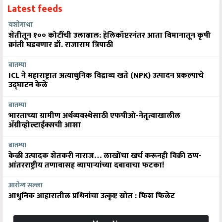
Latest feeds
यशोगाथा
शेतीतून १०० कोटींची उलाढाल: हेलिकॉप्टरनंतर आता विमानातून कृषी
क्रांती घडवणार डॉ. राजाराम त्रिपाठी
बातम्या
ICL ने महाराष्ट्रात अत्याधुनिक विद्राव्य खते (NPK) उत्पादन प्रकल्पाचे
उद्घाटन केले
बातम्या
भारताच्या ग्रामीण अर्थव्यवस्थेसाठी एफपीओ-नेतृत्वाखालील
अ‍ॅग्रीव्होल्टाईक्सची आशा
बातम्या
केळी उत्पादक शेतकरी नाराज… लाखोंचा खर्च करूनही विक्री ठप्प-
आंतरराष्ट्रीय तणावासह व्यापाऱ्यांच्या दबावाचा फटका!
आरोग्य सल्ला
आधुनिक आहारातील प्रथिनांचा उत्कृष्ट स्रोत : फिश फिलेट