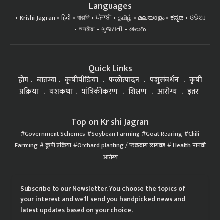
Languages
Krishi Jagran
हिंदी
বাঙালি
ਪੰਜਾਬੀ
தமிழ்
മലയാളം
ಕನ್ನಡ
ଓଡିଆ
অসমীয়া
ગુજરાતી
తెలుగు
Quick Links
होम
बातम्या
कृषीपीडिया
फलोत्पादन
पशुसंवर्धन
कृषी
प्रक्रिया
यशकथा
यांत्रिकीकरण
शिक्षण
आरोग्य
इतर
Top on Krishi Jagran
Government Schemes
Soybean Farming
Goat Rearing
Chili
Farming
कृषी प्रक्रिया
Orchard planting / फळबाग लागवड
Health मानवी
आरोग्य
Subscribe to our Newsletter. You choose the topics of
your interest and we'll send you handpicked news and
latest updates based on your choice.