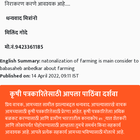
धन्यवाद मित्रांनो
मिलिंद गोदे
मो.नं.9423361185
English Summary:
natonalization of farming is main consider to
babasaheb anbedkar about farming
Published on:
14 April 2022, 09:11 IST
कृषी पत्रकारितेसाठी आपला पाठिंबा दर्शवा
प्रिय वाचक, आमच्यात सामील झाल्याबद्दल धन्यवाद. आपल्यासारखे वाचक
आमच्यासाठी कृषी पत्रकारितेसाठी प्रेरणा आहेत. कृषी पत्रकारितेला अधिक
बळकट करण्यासाठी आणि ग्रामीण भारतातील कानाकोप in्यात शेतकरी
आणि लोकांपर्यंत पोहोचण्यासाठी आम्हाला तुमचे समर्थन किंवा सहकार्य
आवश्यक आहे. आपले प्रत्येक सहकार्य आमच्या भविष्यासाठी मोलाचे आहे.