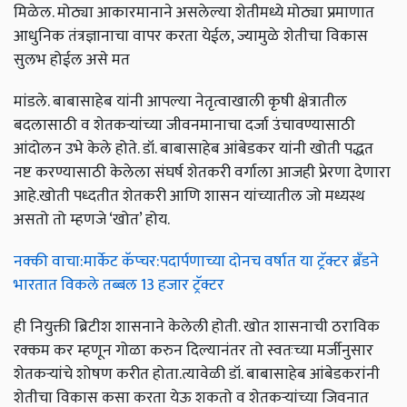
मिळेल. मोठ्या आकारमानाने असलेल्या शेतीमध्ये मोठ्या प्रमाणात
आधुनिक तंत्रज्ञानाचा वापर करता येईल, ज्यामुळे शेतीचा विकास
सुलभ होईल असे मत
मांडले. बाबासाहेब यांनी आपल्या नेतृत्वाखाली कृषी क्षेत्रातील
बदलासाठी व शेतकऱ्यांच्या जीवनमानाचा दर्जा उंचावण्यासाठी
आंदोलन उभे केले होते. डॉ. बाबासाहेब आंबेडकर यांनी खोती पद्धत
नष्ट करण्यासाठी केलेला संघर्ष शेतकरी वर्गाला आजही प्रेरणा देणारा
आहे.खोती पध्दतीत शेतकरी आणि शासन यांच्यातील जो मध्यस्थ
असतो तो म्हणजे ‘खोत’ होय.
नक्की वाचा:मार्केट कॅप्चर:पदार्पणाच्या दोनच वर्षात या ट्रॅक्टर ब्रँडने
भारतात विकले तब्बल 13 हजार ट्रॅक्टर
ही नियुक्ती ब्रिटीश शासनाने केलेली होती. खोत शासनाची ठराविक
रक्कम कर म्हणून गोळा करुन दिल्यानंतर तो स्वतःच्या मर्जीनुसार
शेतकऱ्यांचे शोषण करीत होता.त्यावेळी डॉ. बाबासाहेब आंबेडकरांनी
शेतीचा विकास कसा करता येऊ शकतो व शेतकऱ्यांच्या जिवनात