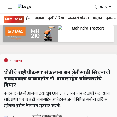
मराठी
होम
बातम्या
कृषीपीडिया
सरकारी योजना
पशुधन
हवामान
MFOI 2024
बातम्या
'शेतीचे राष्ट्रीयीकरण' संकल्पना अन शेतीसाठी सिंचनाची
आवश्यकता याबाबतीत डॉ. बाबासाहेब आंबेडकरांचे
विचार
नमस्कार मंडळी आजचा लेख खुप छान आहे आपन वाचाल अशी मला खात्री
आहे प्रथम भारतरत्न डॉ बाबासाहेब आंबेडकर जयंतीनिमित्त सर्वांना हार्दिक
शुभेच्छा पुढील लेखनास सुरुवात करतो.
पाटील रत्नाकर अशोक