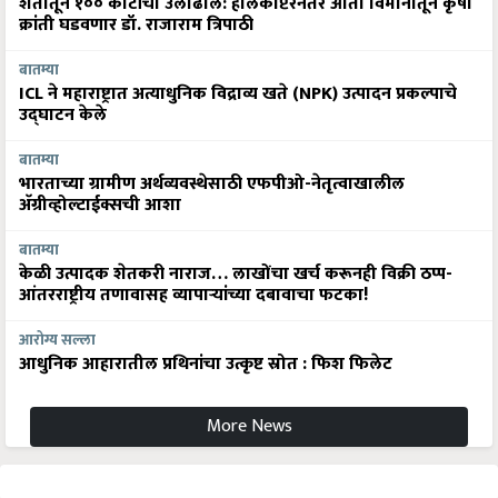
क्रांती घडवणार डॉ. राजाराम त्रिपाठी
बातम्या
ICL ने महाराष्ट्रात अत्याधुनिक विद्राव्य खते (NPK) उत्पादन प्रकल्पाचे
उद्घाटन केले
बातम्या
भारताच्या ग्रामीण अर्थव्यवस्थेसाठी एफपीओ-नेतृत्वाखालील
अ‍ॅग्रीव्होल्टाईक्सची आशा
बातम्या
केळी उत्पादक शेतकरी नाराज… लाखोंचा खर्च करूनही विक्री ठप्प-
आंतरराष्ट्रीय तणावासह व्यापाऱ्यांच्या दबावाचा फटका!
आरोग्य सल्ला
आधुनिक आहारातील प्रथिनांचा उत्कृष्ट स्रोत : फिश फिलेट
More News