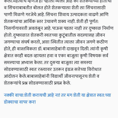
केला.महत्वाचं म्हणजे ही पहीली व्यक्ती आहे की शेतकर्याच्या हीताचा
व सिंचनाबाबतीत बोलत होते शेतकऱ्याला शेती ला सिंचनासाठी
पाणी मिळणे गरजेचे आहे. सिंचना शिवाय उत्पादकता वाढणे आणि
शेतकऱ्यांचा आर्थिक स्तर उंचावणे शक्य नाही. शेती ही पूर्णत:
निसर्गागावरती अवलंबून आहे. पाऊस पडला नाही तर दुष्काळ निर्माण
होतो. दुष्काळात शेतकरी स्वतःच्या कुटूंबातील सदस्यासह जीवन
जगण्याचा संघर्ष करतो, अशा स्थितीत त्याला जीवन जगणे कठीण
होते, ही वास्तविकता डॉ. बाबासाहेबांनी दाखवून दिली. त्यांनी कृषी
क्षेत्रात काही बदल व्हायला हवा व एका बाजूला कृषी विषयक सर्व
समस्याचा अभ्यास केला. तर दुसऱ्या बाजूला त्या समस्या
सोडवण्यासाठी स्वतः रस्त्यावर उतरून इंग्रज सत्तेच्या विरोधात
आंदोलन केले.बाबासाहेबांनी विद्यार्थी जीवनापासूनच शेती व
शेतकऱ्यांचे प्रश्न सोडवण्यासाठी प्रयत्न केले.
नक्की वाचा:शेती करायची आहे ना! तर मग शेती या क्षेत्रात स्वत:च्या
डोक्याचा वापर करा