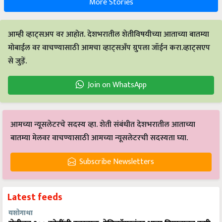
आम्ही व्हाट्सअप वर आहोत. देशभरातील शेतीविषयीच्या आताच्या बातम्या
मोबाईल वर वाचण्यासाठी आमचा व्हाट्सअँप ग्रुपला जॉईन करा.व्हाट्सएप
से जुड़ें.
Join on WhatsApp
आमच्या न्यूसलेटरचे सदस्य व्हा. शेती संबंधीत देशभरातील आताच्या
बातम्या मेलवर वाचण्यासाठी आमच्या न्यूसलेटरची सदस्यता घ्या.
Subscribe Newsletters
Latest feeds
यशोगाथा
शेतीतून १०० कोटींची उलाढाल: हेलिकॉप्टरनंतर आता विमानातून कृषी