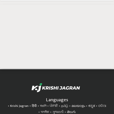
Languages
Krishi Jagran
हिंदी
বাঙালি
ਪੰਜਾਬੀ
தமிழ்
മലയാളം
ಕನ್ನಡ
ଓଡିଆ
অসমীয়া
ગુજરાતી
తెలుగు