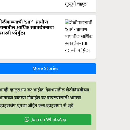
शेळीपालनाची ‘SIP’- ग्रामीण
भागातील आर्थिक स्वावलंबनाचा
यशस्वी फॉर्मुला
More Stories
आम्ही व्हाट्सअप वर आहोत. देशभरातील शेतीविषयीच्या
आताच्या बातम्या मोबाईल वर वाचण्यासाठी आमचा
व्हाट्सअँप ग्रुपला जॉईन करा.व्हाट्सएप से जुड़ें.
Join on WhatsApp