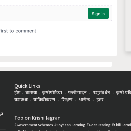
Quick Links
होम
बातम्या
कृषीपीडिया
फलोत्पादन
पशुसंवर्धन
कृषी प्रक
यशकथा
यांत्रिकीकरण
शिक्षण
आरोग्य
इतर
್ನಡ
Top on Krishi Jagran
Government Schemes
Soybean Farming
Goat Rearing
Chili Farm
कृषी प्रक्रिया
Orchard planting / फळबाग लागवड
Health मानवी आरोग्य