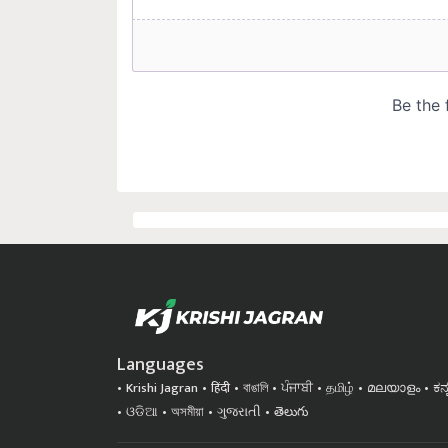
Languages
Krishi Jagran
हिंदी
বাঙালি
ਪੰਜਾਬੀ
தமிழ்
മലയാളം
ಕನ
ଓଡିଆ
অসমীয়া
ગુજરાતી
తెలుగు