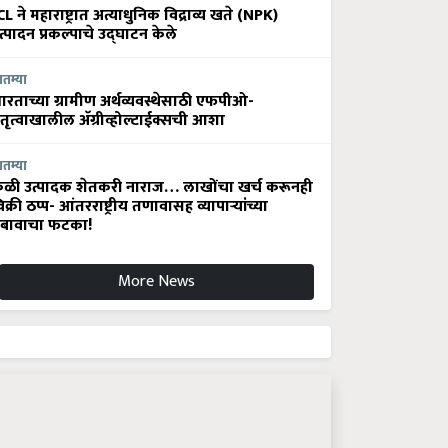
CL ने महाराष्ट्रात अत्याधुनिक विद्राव्य खते (NPK)
त्पादन प्रकल्पाचे उद्घाटन केले
ातम्या
ारताच्या ग्रामीण अर्थव्यवस्थेसाठी एफपीओ-
ेतृत्वाखालील अ‍ॅग्रीव्होल्टाईक्सची आशा
ातम्या
ेळी उत्पादक शेतकरी नाराज… लाखोंचा खर्च करूनही
िक्री ठप्प- आंतरराष्ट्रीय तणावासह व्यापाऱ्यांच्या
बावाचा फटका!
More News