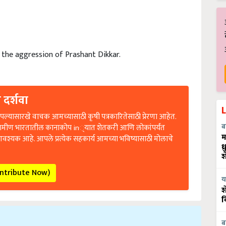
the aggression of Prashant Dikkar.
 दर्शवा
ल्यासारखे वाचक आमच्यासाठी कृषी पत्रकारितेसाठी प्रेरणा आहेत.
रामीण भारतातील कानाकोप in्यात शेतकरी आणि लोकांपर्यंत
ब
आवश्यक आहे. आपले प्रत्येक सहकार्य आमच्या भविष्यासाठी मोलाचे
म
ध
श
ontribute Now)
य
श
व
ब