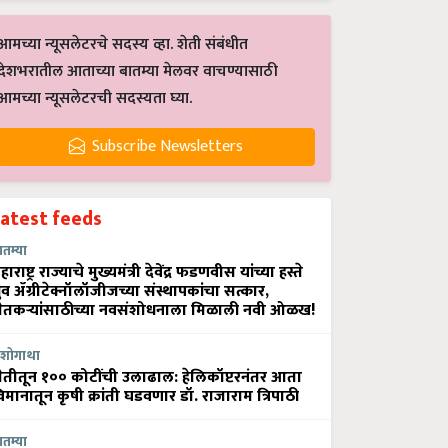
आमच्या न्यूसलेटरचे सदस्य व्हा. शेती संबंधीत
देशभरातील आताच्या बातम्या मेलवर वाचण्यासाठी
आमच्या न्यूसलेटरची सदस्यता घ्या.
Subscribe Newsletters
Latest feeds
ातम्या
हाराष्ट्र राज्याचे मुख्यमंत्री देवेंद्र फडणवीस यांच्या हस्ते
्रुव ॲग्रीटेक्नॉलॉजीजच्या संस्थापकांचा सत्कार,
ेतकऱ्यांसाठीच्या नवसंशोधनाला मिळाली नवी ओळख!
शोगाथा
ेतीतून १०० कोटींची उलाढाल: हेलिकॉप्टरनंतर आता
िमानातून कृषी क्रांती घडवणार डॉ. राजाराम त्रिपाठी
ातम्या