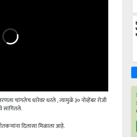
रणला चांगलेच धारेवर धरले , त्यामुळे ३० नोव्हेंबर रोजी
े सांगितले.
शेतकऱ्यांना दिलासा मिळाला आहे.