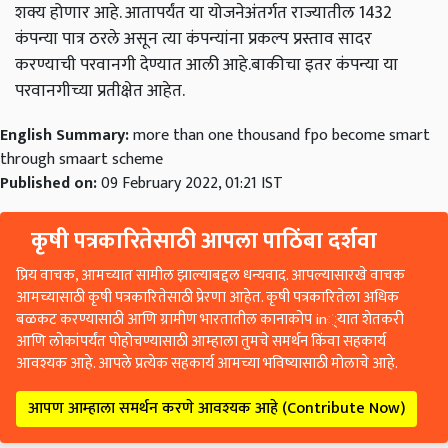
शक्य होणार आहे. आतापर्यंत या योजनेअंतर्गत राज्यातील 1432
कंपन्या पात्र ठरले असून त्या कंपन्यांना प्रकल्प प्रस्ताव सादर
करण्याची परवानगी देण्यात आली आहे.बाकीचा इतर कंपन्या या
परवानगीच्या प्रतीक्षेत आहेत.
English Summary:
more than one thousand fpo become smart
through smaart scheme
Published on:
09 February 2022, 01:21 IST
कृषी पत्रकारितेसाठी आपला पाठिंबा दर्शवा
प्रिय वाचक, आमच्यात सामील झाल्याबद्दल धन्यवाद. आपल्यासारखे वाचक
आमच्यासाठी कृषी पत्रकारितेसाठी प्रेरणा आहेत. कृषी पत्रकारितेला अधिक
बळकट करण्यासाठी आणि ग्रामीण भारतातील कानाकोप in्यात शेतकरी
आणि लोकांपर्यंत पोहोचण्यासाठी आम्हाला तुमचे समर्थन किंवा सहकार्य
आवश्यक आहे. आपले प्रत्येक सहकार्य आमच्या भविष्यासाठी मोलाचे आहे.
आपण आम्हाला समर्थन करणे आवश्यक आहे (Contribute Now)