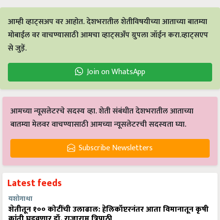
आम्ही व्हाट्सअप वर आहोत. देशभरातील शेतीविषयीच्या आताच्या बातम्या
मोबाईल वर वाचण्यासाठी आमचा व्हाट्सअँप ग्रुपला जॉईन करा.व्हाट्सएप
से जुड़ें.
Join on WhatsApp
आमच्या न्यूसलेटरचे सदस्य व्हा. शेती संबंधीत देशभरातील आताच्या
बातम्या मेलवर वाचण्यासाठी आमच्या न्यूसलेटरची सदस्यता घ्या.
Subscribe Newsletters
Latest feeds
यशोगाथा
शेतीतून १०० कोटींची उलाढाल: हेलिकॉप्टरनंतर आता विमानातून कृषी
क्रांती घडवणार डॉ. राजाराम त्रिपाठी