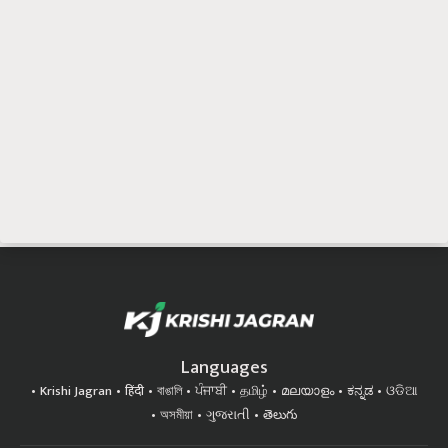
Languages
Krishi Jagran
हिंदी
বাঙালি
ਪੰਜਾਬੀ
தமிழ்
മലയാളം
ಕನ್ನಡ
ଓଡିଆ
অসমীয়া
ગુજરાતી
తెలుగు