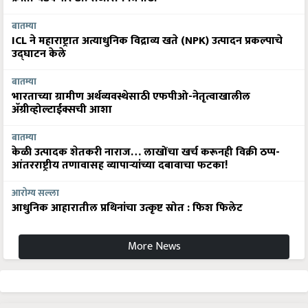
बातम्या
ICL ने महाराष्ट्रात अत्याधुनिक विद्राव्य खते (NPK) उत्पादन प्रकल्पाचे
उद्घाटन केले
बातम्या
भारताच्या ग्रामीण अर्थव्यवस्थेसाठी एफपीओ-नेतृत्वाखालील
अ‍ॅग्रीव्होल्टाईक्सची आशा
बातम्या
केळी उत्पादक शेतकरी नाराज… लाखोंचा खर्च करूनही विक्री ठप्प-
आंतरराष्ट्रीय तणावासह व्यापाऱ्यांच्या दबावाचा फटका!
आरोग्य सल्ला
आधुनिक आहारातील प्रथिनांचा उत्कृष्ट स्रोत : फिश फिलेट
More News