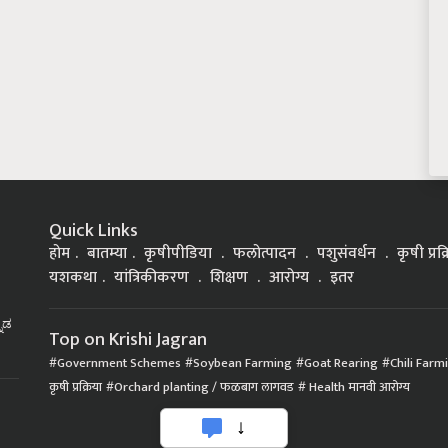
Quick Links
होम
बातम्या
कृषीपीडिया
फलोत्पादन
पशुसंवर्धन
कृषी प्रक
यशकथा
यांत्रिकीकरण
शिक्षण
आरोग्य
इतर
್ನಡ
Top on Krishi Jagran
Government Schemes
Soybean Farming
Goat Rearing
Chili Farm
कृषी प्रक्रिया
Orchard planting / फळबाग लागवड
Health मानवी आरोग्य