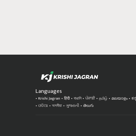
Languages
Krishi Jagran
हिंदी
বাঙালি
ਪੰਜਾਬੀ
தமிழ்
മലയാളം
ಕನ
ଓଡିଆ
অসমীয়া
ગુજરાતી
తెలుగు