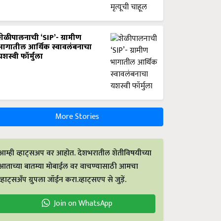
शेळीपालनाची ‘SIP’- ग्रामीण
भागातील आर्थिक स्वावलंबनाचा
यशस्वी फॉर्मुला
More Stories
आम्ही व्हाट्सअप वर आहोत. देशभरातील शेतीविषयीच्या
आताच्या बातम्या मोबाईल वर वाचण्यासाठी आमचा
व्हाट्सअँप ग्रुपला जॉईन करा.व्हाट्सएप से जुड़ें.
Join on WhatsApp