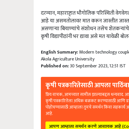
दरम्यान, महाराष्ट्रात भौगोलिक परिस्थिती वेगवेगळ
आहे या असमतोलावर मात करून जास्तीत जास्त उत
असणाऱ्या बियाण्यांचे संशोधन तसेच शेतकऱ्यांच
कृषी विद्यापीठांनी भर द्यावा असे मत यावेळी बोलत
English Summary:
Modern technology coupled
Akola Agriculture University
Published on:
30 September 2023, 12:51 IST
कृषी पत्रकारितेसाठी आपला पाठिंबा
प्रिय वाचक, आमच्यात सामील झाल्याबद्दल धन्यवाद. आप
कृषी पत्रकारितेला अधिक बळकट करण्यासाठी आणि ग्
पोहोचण्यासाठी आम्हाला तुमचे समर्थन किंवा सहकार्य 
आहे.
आपण आम्हाला समर्थन करणे आवश्यक आहे (C