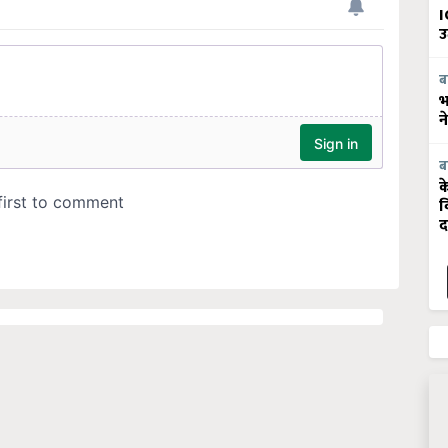
I
उ
ब
भ
न
ब
क
व
द