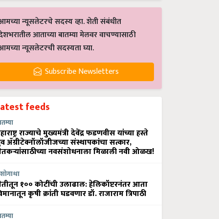
आमच्या न्यूसलेटरचे सदस्य व्हा. शेती संबंधीत
देशभरातील आताच्या बातम्या मेलवर वाचण्यासाठी
आमच्या न्यूसलेटरची सदस्यता घ्या.
Subscribe Newsletters
Latest feeds
ातम्या
हाराष्ट्र राज्याचे मुख्यमंत्री देवेंद्र फडणवीस यांच्या हस्ते
्रुव ॲग्रीटेक्नॉलॉजीजच्या संस्थापकांचा सत्कार,
ेतकऱ्यांसाठीच्या नवसंशोधनाला मिळाली नवी ओळख!
शोगाथा
ेतीतून १०० कोटींची उलाढाल: हेलिकॉप्टरनंतर आता
िमानातून कृषी क्रांती घडवणार डॉ. राजाराम त्रिपाठी
ातम्या