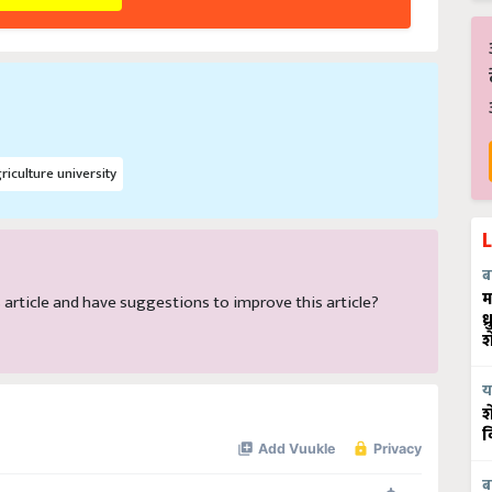
riculture university
ब
म
is article and have suggestions to improve this article?
ध
श
य
श
व
ब