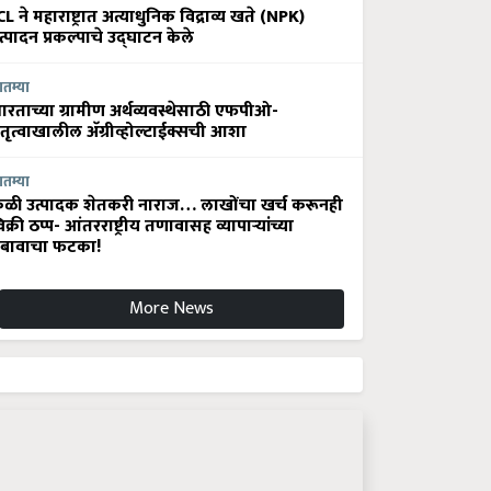
CL ने महाराष्ट्रात अत्याधुनिक विद्राव्य खते (NPK)
त्पादन प्रकल्पाचे उद्घाटन केले
ातम्या
ारताच्या ग्रामीण अर्थव्यवस्थेसाठी एफपीओ-
ेतृत्वाखालील अ‍ॅग्रीव्होल्टाईक्सची आशा
ातम्या
ेळी उत्पादक शेतकरी नाराज… लाखोंचा खर्च करूनही
िक्री ठप्प- आंतरराष्ट्रीय तणावासह व्यापाऱ्यांच्या
बावाचा फटका!
More News