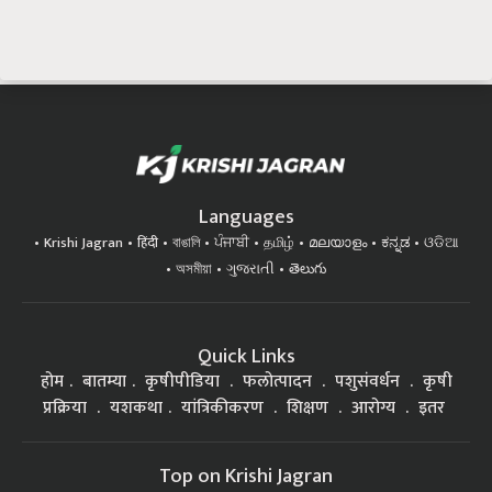
Languages
Krishi Jagran
हिंदी
বাঙালি
ਪੰਜਾਬੀ
தமிழ்
മലയാളം
ಕನ್ನಡ
ଓଡିଆ
অসমীয়া
ગુજરાતી
తెలుగు
Quick Links
होम
बातम्या
कृषीपीडिया
फलोत्पादन
पशुसंवर्धन
कृषी
प्रक्रिया
यशकथा
यांत्रिकीकरण
शिक्षण
आरोग्य
इतर
Top on Krishi Jagran