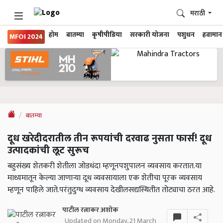
मराठी
होम
बातम्या
कृषीपीडिया
सरकारी योजना
पशुधन
हवामान
MFOI 2024
बातम्या
दूध खरेदीदरातील तीन रूपयांची दरवाढ नुसता फार्स! दूध
उत्पादकांची लूट सुरूच
बहुसंख्य शेतकरी शेतीला जोडधंदा म्हणूनपशुपालन व्यवसाय करतात.या
माध्यमातून केल्या जाणाऱ्या दूध व्यवसायाला एक शेतीचा पूरक व्यवसाय
म्हणून पाहिले जाते.परंतुदुग्ध व्यवसाय देखीलसद्यस्थितीत तोट्याचा ठरत आहे.
पाटील रत्नाकर अशोक
Updated on Monday, 21 March