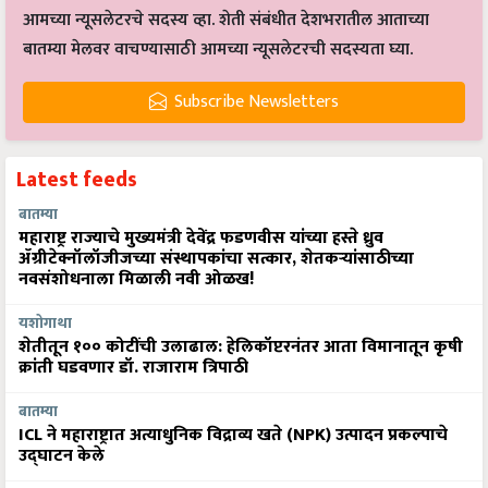
आमच्या न्यूसलेटरचे सदस्य व्हा. शेती संबंधीत देशभरातील आताच्या
बातम्या मेलवर वाचण्यासाठी आमच्या न्यूसलेटरची सदस्यता घ्या.
Subscribe Newsletters
Latest feeds
बातम्या
महाराष्ट्र राज्याचे मुख्यमंत्री देवेंद्र फडणवीस यांच्या हस्ते ध्रुव
ॲग्रीटेक्नॉलॉजीजच्या संस्थापकांचा सत्कार, शेतकऱ्यांसाठीच्या
नवसंशोधनाला मिळाली नवी ओळख!
यशोगाथा
शेतीतून १०० कोटींची उलाढाल: हेलिकॉप्टरनंतर आता विमानातून कृषी
क्रांती घडवणार डॉ. राजाराम त्रिपाठी
बातम्या
ICL ने महाराष्ट्रात अत्याधुनिक विद्राव्य खते (NPK) उत्पादन प्रकल्पाचे
उद्घाटन केले