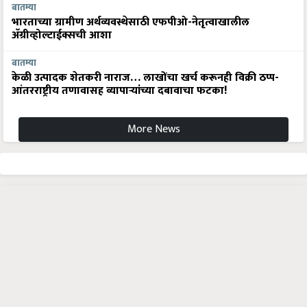
बातम्या
भारताच्या ग्रामीण अर्थव्यवस्थेसाठी एफपीओ-नेतृत्वाखालील
अ‍ॅग्रीव्होल्टाईक्सची आशा
बातम्या
केळी उत्पादक शेतकरी नाराज… लाखोंचा खर्च करूनही विक्री ठप्प-
आंतरराष्ट्रीय तणावासह व्यापाऱ्यांच्या दबावाचा फटका!
More News