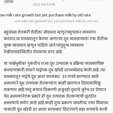
2022 08:51 PM
cow milk rate growth but yet purchase milk by old rate
बहुसंख्य शेतकरी शेतीला जोडधंदा म्हणूनपशुपालन व्यवसाय
करतात.या माध्यमातून केल्या जाणाऱ्या दूध व्यवसायाला एक शेतीचा
पूरक व्यवसाय म्हणून पाहिले जाते.परंतुदुग्ध व्यवसाय
देखीलसद्यस्थितीत तोट्याचा ठरत आहे.
या पार्श्वभूमीवर नुकतीच राज्य दूध उत्पादक व प्रक्रिया व्यावसायिक
कल्याणकारी संघाने गाईच्या दूध खरेदी दरामध्येवाढ केली आहे. त्या
माध्यमातून गाईचे दूध आता सरसकट 33 रुपये करण्यात आले
असल्याने दूध उत्पादक शेतकऱ्यांना काही प्रमाणात दिलासामिळू
शकणार आहे.परंतु बऱ्याच ठिकाणी अजूनही दुधाचे जुनेच दर देण्यात
येत असल्यानेएक प्रकारे ही दूध उत्पादक शेतकर्‍यांची लूटहोत
असल्याचे समोर आले आहे.काही दुग्ध प्रकल्प जास्तीचा नफा मिळावा
यासाठी दूध खरेदी दर आला सरसकट लिटरमागे सहा रुपयांचे कात्री