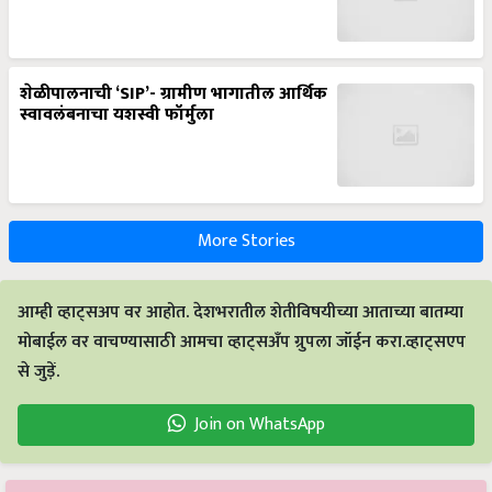
शेळीपालनाची ‘SIP’- ग्रामीण भागातील आर्थिक
स्वावलंबनाचा यशस्वी फॉर्मुला
More Stories
आम्ही व्हाट्सअप वर आहोत. देशभरातील शेतीविषयीच्या आताच्या बातम्या
मोबाईल वर वाचण्यासाठी आमचा व्हाट्सअँप ग्रुपला जॉईन करा.व्हाट्सएप
से जुड़ें.
Join on WhatsApp