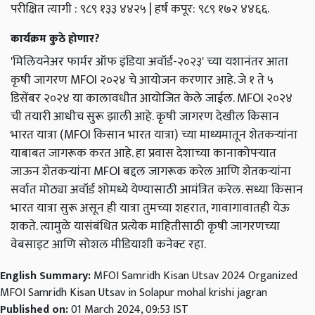
परीक्षित त्यागी : ९८९ १३३ ४४२५ | हर्ष कपूर: ९८९ १७२ ४४६६.
कार्यक्रम कुठे होणार?
'मिलियनेअर फार्मर ऑफ इंडिया अवॉर्ड-२०२३' च्या यशानंतर आता
कृषी जागरण MFOI २०२४ चे आयोजन करणार आहे. जे १ ते ५
डिसेंबर २०२४ या कालावधीत आयोजित केले जाईल. MFOI २०२४
ची तयारी आधीच सुरू झाली आहे. कृषी जागरण देखील किसान
भारत यात्रा (MFOI किसान भारत यात्रा) च्या माध्यमातून शेतकऱ्यांना
याबाबत जागरूक करत आहे. हा प्रवास देशाच्या कानाकोपऱ्यात
जाऊन शेतकऱ्यांना MFOI बद्दल जागरूक करेल आणि शेतकऱ्यांना
सर्वात मोठ्या अवॉर्ड शोमध्ये येण्यासाठी आमंत्रित करेल. सध्या किसान
भारत यात्रा सुरू असून ही यात्रा तुमच्या शहरात, गावागावातही येऊ
शकते. त्यामुळे यासंबंधित प्रत्येक माहितीसाठी कृषी जागरणच्या
वेबसाइट आणि सोशल मीडियाशी कनेक्ट रहा.
English Summary:
MFOI Samridh Kisan Utsav 2024 Organized
MFOI Samridh Kisan Utsav in Solapur mohal krishi jagran
Published on:
01 March 2024, 09:53 IST