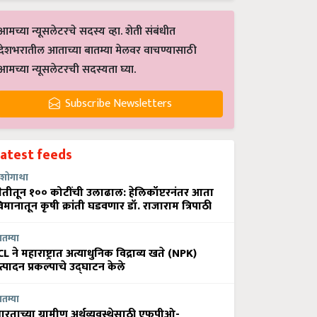
आमच्या न्यूसलेटरचे सदस्य व्हा. शेती संबंधीत
देशभरातील आताच्या बातम्या मेलवर वाचण्यासाठी
आमच्या न्यूसलेटरची सदस्यता घ्या.
Subscribe Newsletters
Latest feeds
शोगाथा
ेतीतून १०० कोटींची उलाढाल: हेलिकॉप्टरनंतर आता
िमानातून कृषी क्रांती घडवणार डॉ. राजाराम त्रिपाठी
ातम्या
CL ने महाराष्ट्रात अत्याधुनिक विद्राव्य खते (NPK)
त्पादन प्रकल्पाचे उद्घाटन केले
ातम्या
ारताच्या ग्रामीण अर्थव्यवस्थेसाठी एफपीओ-