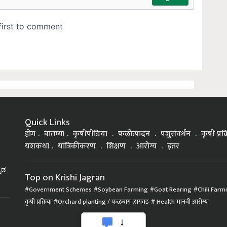
Quick Links
होम
बातम्या
कृषीपीडिया
फलोत्पादन
पशुसंवर्धन
कृषी प्रक
यशकथा
यांत्रिकीकरण
शिक्षण
आरोग्य
इतर
್ನಡ
Top on Krishi Jagran
Government Schemes
Soybean Farming
Goat Rearing
Chili Farm
कृषी प्रक्रिया
Orchard planting / फळबाग लागवड
Health मानवी आरोग्य