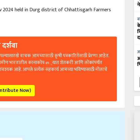
न
 2024 held in Durg district of Chhattisgarh Farmers
ब
क
व
द
 दर्शवा
आ
ल्यासारखे वाचक आमच्यासाठी कृषी पत्रकारितेसाठी प्रेरणा आहेत.
आ
रामीण भारतातील कानाकोप in्यात शेतकरी आणि लोकांपर्यंत
फ
आवश्यक आहे. आपले प्रत्येक सहकार्य आमच्या भविष्यासाठी मोलाचे
ontribute Now)