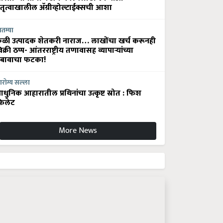
ेतृत्वाखालील अ‍ॅग्रीव्होल्टाईक्सची आशा
ातम्या
ेळी उत्पादक शेतकरी नाराज… लाखोंचा खर्च करूनही
िक्री ठप्प- आंतरराष्ट्रीय तणावासह व्यापाऱ्यांच्या
बावाचा फटका!
रोग्य सल्ला
धुनिक आहारातील प्रथिनांचा उत्कृष्ट स्रोत : फिश
िलेट
More News