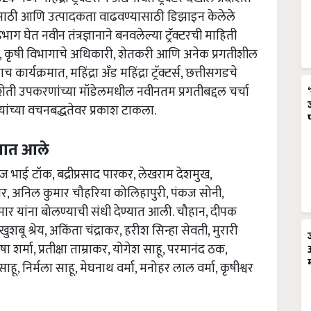
णण्यासाठी आणि उत्पादकता वाढवण्यासाठी डिझाइन केलेले
हभाग घेत नवीन तंत्रज्ञानाने बनवलेल्या ट्रॅक्टरची माहिती
ज्ञ, कृषी विभागाचे अधिकारी, शेतकरी आणि अनेक प्रगतीशील
ार्यक्रमात, महिंद्रा अँड महिंद्रा ट्रॅक्टर्स, छत्तीसगडचे
आणि शेती उपकरणांच्या मॉडेलमधील नवीनतम प्रगतीबद्दल चर्चा
यांच्या वचनबद्धतेवर प्रकाश टाकला.
्यात आले
कज भाई टॉक, बद्रीप्रसाद पारकर, लेखराम देशमुख,
मार, अनिल कुमार चौहरिया कोलिहापुरी, पंकज सोनी,
मार यांना बोलण्याची संधी देण्यात आली. चौहान, दीपक
ू श्रेय, अकिंता चंद्राकर, हरीश सिन्हा सेवती, मुरारी
ीषा शर्मा, प्रतीक्षा ताम्राकर, योगेश साहू, परमानंद ठक,
हू, निर्मला साहू, मेघनाथ वर्मा, मनोहर लाल वर्मा, कृषीश्वर