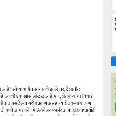
य आहे? सोप्या भाषेत सांगायचे झाले तर, देशातील
त्व आहे. ज्यांची एक खास ओळख आहे. पण, शेतकऱ्याचा विचार
े शेतात बसलेल्या गरीब आणि असहाय्य शेतकऱ्याचा. पण
साठी कृषी जागरणने 'मिलियनेअर फार्मर ऑफ इंडिया' अवॉर्ड