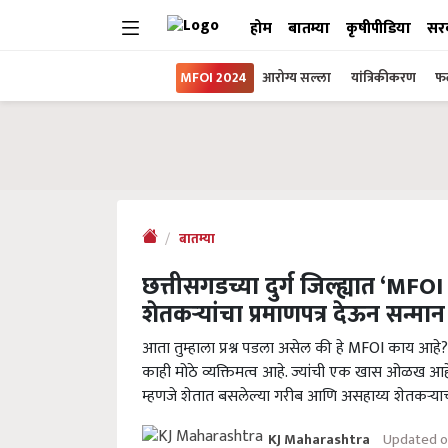
होम
बातम्या
कृषीपीडिया
सर
MFOI 2024
आरोग्य सल्ला
यांत्रिकीकरण
फल
बातम्या
छत्तीसगडच्या दुर्ग जिल्ह्यात ‘MFO
शेतकऱ्यांचा प्रमाणपत्र देऊन सन्मान
आता तुम्हाला प्रश्न पडला असेल की हे MFOI काय आहे? स
काही मोठे व्यक्तिमत्व आहे. ज्यांची एक खास ओळख आह
म्हणजे शेतात बसलेल्या गरीब आणि असहाय्य शेतकऱ्याच
Updated o
KJ Maharashtra