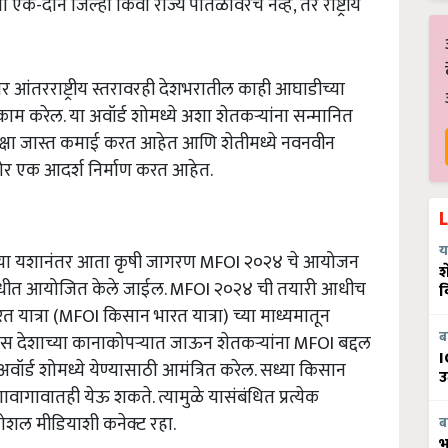
ना एक-दोन जिल्हा किंवा राज्य पातळीवरच नव्हे, तर राष्ट्रीय
तर आंतरराष्ट्रीय स्तरावरही देशभरातील काही आघाडीच्या
म करेल. या अवॉर्ड शोमध्ये अशा शेतकऱ्यांना सन्मानित
पेक्षा जास्त कमाई करत आहेत आणि शेतीमध्ये नवनवीन
मोर एक आदर्श निर्माण करत आहेत.
य
 च्या यशानंतर आता कृषी जागरण MFOI २०२४ चे आयोजन
श
लावधीत आयोजित केले जाईल. MFOI २०२४ ची तयारी आधीच
व
यात्रा (MFOI किसान भारत यात्रा) च्या माध्यमातून
ब
ास देशाच्या कानाकोपऱ्यात जाऊन शेतकऱ्यांना MFOI बद्दल
I
ॉर्ड शोमध्ये येण्यासाठी आमंत्रित करेल. सध्या किसान
उ
गावागावातही येऊ शकते. त्यामुळे यासंबंधित प्रत्येक
ोशल मीडियाशी कनेक्ट रहा.
ब
भ