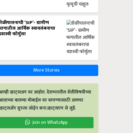
शेळीपालनाची ‘SIP’- ग्रामीण
भागातील आर्थिक स्वावलंबनाचा
यशस्वी फॉर्मुला
More Stories
आम्ही व्हाट्सअप वर आहोत. देशभरातील शेतीविषयीच्या
आताच्या बातम्या मोबाईल वर वाचण्यासाठी आमचा
व्हाट्सअँप ग्रुपला जॉईन करा.व्हाट्सएप से जुड़ें.
Join on WhatsApp