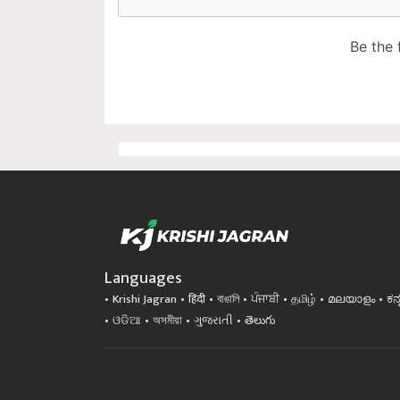
Languages
Krishi Jagran
हिंदी
বাঙালি
ਪੰਜਾਬੀ
தமிழ்
മലയാളം
ಕನ
ଓଡିଆ
অসমীয়া
ગુજરાતી
తెలుగు