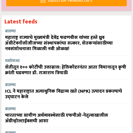
Subscribe Newsletters
Latest feeds
बातम्या
महाराष्ट्र राज्याचे मुख्यमंत्री देवेंद्र फडणवीस यांच्या हस्ते ध्रुव
ॲग्रीटेक्नॉलॉजीजच्या संस्थापकांचा सत्कार, शेतकऱ्यांसाठीच्या
नवसंशोधनाला मिळाली नवी ओळख!
यशोगाथा
शेतीतून १०० कोटींची उलाढाल: हेलिकॉप्टरनंतर आता विमानातून कृषी
क्रांती घडवणार डॉ. राजाराम त्रिपाठी
बातम्या
ICL ने महाराष्ट्रात अत्याधुनिक विद्राव्य खते (NPK) उत्पादन प्रकल्पाचे
उद्घाटन केले
बातम्या
भारताच्या ग्रामीण अर्थव्यवस्थेसाठी एफपीओ-नेतृत्वाखालील
अ‍ॅग्रीव्होल्टाईक्सची आशा
बातम्या