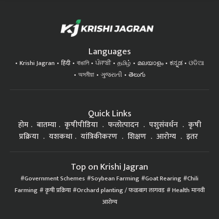
Languages
Krishi Jagran
हिंदी
বাঙালি
ਪੰਜਾਬੀ
தமிழ்
മലയാളം
ಕನ್ನಡ
ଓଡିଆ
অসমীয়া
ગુજરાતી
తెలుగు
Quick Links
होम
बातम्या
कृषीपीडिया
फलोत्पादन
पशुसंवर्धन
कृषी
प्रक्रिया
यशकथा
यांत्रिकीकरण
शिक्षण
आरोग्य
इतर
Top on Krishi Jagran
Government Schemes
Soybean Farming
Goat Rearing
Chili
Farming
कृषी प्रक्रिया
Orchard planting / फळबाग लागवड
Health मानवी
आरोग्य