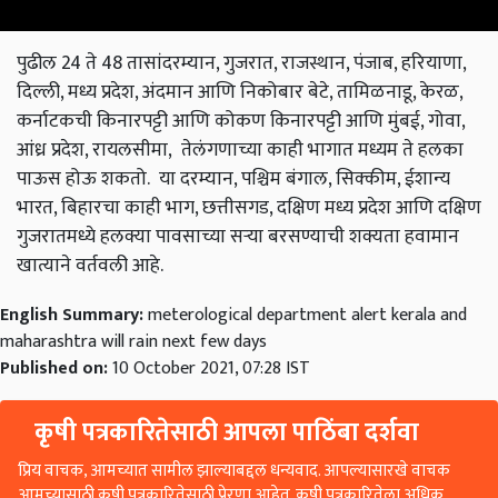
पुढील 24 ते 48 तासांदरम्यान, गुजरात, राजस्थान, पंजाब, हरियाणा,
दिल्ली, मध्य प्रदेश, अंदमान आणि निकोबार बेटे, तामिळनाडू, केरळ,
कर्नाटकची किनारपट्टी आणि कोकण किनारपट्टी आणि मुंबई, गोवा,
आंध्र प्रदेश, रायलसीमा, तेलंगणाच्या काही भागात मध्यम ते हलका
पाऊस होऊ शकतो. या दरम्यान, पश्चिम बंगाल, सिक्कीम, ईशान्य
भारत, बिहारचा काही भाग, छत्तीसगड, दक्षिण मध्य प्रदेश आणि दक्षिण
गुजरातमध्ये हलक्या पावसाच्या सऱ्या बरसण्याची शक्यता हवामान
खात्याने वर्तवली आहे.
English Summary:
meterological department alert kerala and
maharashtra will rain next few days
Published on:
10 October 2021, 07:28 IST
कृषी पत्रकारितेसाठी आपला पाठिंबा दर्शवा
प्रिय वाचक, आमच्यात सामील झाल्याबद्दल धन्यवाद. आपल्यासारखे वाचक
आमच्यासाठी कृषी पत्रकारितेसाठी प्रेरणा आहेत. कृषी पत्रकारितेला अधिक