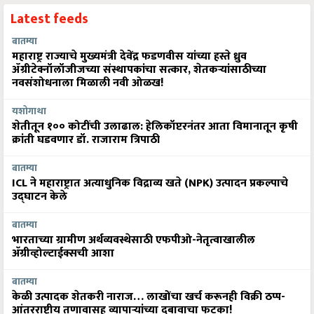
Latest feeds
बातम्या
महाराष्ट्र राज्याचे मुख्यमंत्री देवेंद्र फडणवीस यांच्या हस्ते ध्रुव
ॲग्रीटेक्नॉलॉजीजच्या संस्थापकांचा सत्कार, शेतकऱ्यांसाठीच्या
नवसंशोधनाला मिळाली नवी ओळख!
यशोगाथा
शेतीतून १०० कोटींची उलाढाल: हेलिकॉप्टरनंतर आता विमानातून कृषी
क्रांती घडवणार डॉ. राजाराम त्रिपाठी
बातम्या
ICL ने महाराष्ट्रात अत्याधुनिक विद्राव्य खते (NPK) उत्पादन प्रकल्पाचे
उद्घाटन केले
बातम्या
भारताच्या ग्रामीण अर्थव्यवस्थेसाठी एफपीओ-नेतृत्वाखालील
अ‍ॅग्रीव्होल्टाईक्सची आशा
बातम्या
केळी उत्पादक शेतकरी नाराज… लाखोंचा खर्च करूनही विक्री ठप्प-
आंतरराष्ट्रीय तणावासह व्यापाऱ्यांच्या दबावाचा फटका!