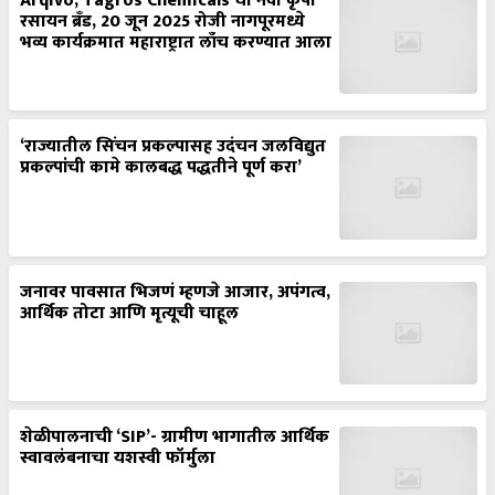
Arqivo, Tagros Chemicals चा नवा कृषी
रसायन ब्रँड, 20 जून 2025 रोजी नागपूरमध्ये
भव्य कार्यक्रमात महाराष्ट्रात लाँच करण्यात आला
‘राज्यातील सिंचन प्रकल्पासह उदंचन जलविद्युत
प्रकल्पांची कामे कालबद्ध पद्धतीने पूर्ण करा’
जनावर पावसात भिजणं म्हणजे आजार, अपंगत्व,
आर्थिक तोटा आणि मृत्यूची चाहूल
शेळीपालनाची ‘SIP’- ग्रामीण भागातील आर्थिक
स्वावलंबनाचा यशस्वी फॉर्मुला