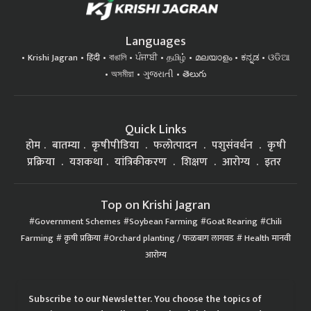
Languages
Krishi Jagran
हिंदी
বাঙালি
ਪੰਜਾਬੀ
தமிழ்
മലയാളം
ಕನ್ನಡ
ଓଡିଆ
অসমীয়া
ગુજરાતી
తెలుగు
Quick Links
होम
बातम्या
कृषीपीडिया
फलोत्पादन
पशुसंवर्धन
कृषी
प्रक्रिया
यशकथा
यांत्रिकीकरण
शिक्षण
आरोग्य
इतर
Top on Krishi Jagran
Government Schemes
Soybean Farming
Goat Rearing
Chili
Farming
कृषी प्रक्रिया
Orchard planting / फळबाग लागवड
Health मानवी
आरोग्य
Subscribe to our Newsletter. You choose the topics of