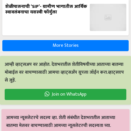
शेळीपालनाची ‘SIP’- ग्रामीण भागातील आर्थिक
स्वावलंबनाचा यशस्वी फॉर्मुला
More Stories
आम्ही व्हाट्सअप वर आहोत. देशभरातील शेतीविषयीच्या आताच्या बातम्या
मोबाईल वर वाचण्यासाठी आमचा व्हाट्सअँप ग्रुपला जॉईन करा.व्हाट्सएप
से जुड़ें.
Join on WhatsApp
आमच्या न्यूसलेटरचे सदस्य व्हा. शेती संबंधीत देशभरातील आताच्या
बातम्या मेलवर वाचण्यासाठी आमच्या न्यूसलेटरची सदस्यता घ्या.