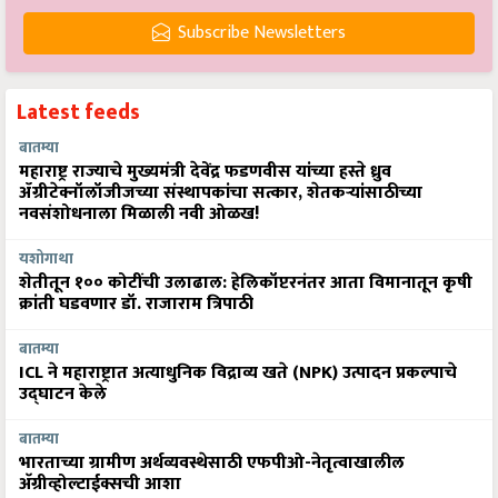
Subscribe Newsletters
Latest feeds
बातम्या
महाराष्ट्र राज्याचे मुख्यमंत्री देवेंद्र फडणवीस यांच्या हस्ते ध्रुव
ॲग्रीटेक्नॉलॉजीजच्या संस्थापकांचा सत्कार, शेतकऱ्यांसाठीच्या
नवसंशोधनाला मिळाली नवी ओळख!
यशोगाथा
शेतीतून १०० कोटींची उलाढाल: हेलिकॉप्टरनंतर आता विमानातून कृषी
क्रांती घडवणार डॉ. राजाराम त्रिपाठी
बातम्या
ICL ने महाराष्ट्रात अत्याधुनिक विद्राव्य खते (NPK) उत्पादन प्रकल्पाचे
उद्घाटन केले
बातम्या
भारताच्या ग्रामीण अर्थव्यवस्थेसाठी एफपीओ-नेतृत्वाखालील
अ‍ॅग्रीव्होल्टाईक्सची आशा