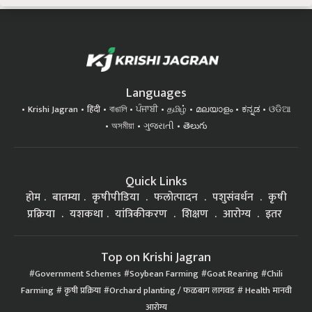
Languages
Krishi Jagran
हिंदी
বাঙালি
ਪੰਜਾਬੀ
தமிழ்
മലയാളം
ಕನ್ನಡ
ଓଡିଆ
অসমীয়া
ગુજરાતી
తెలుగు
Quick Links
होम
बातम्या
कृषीपीडिया
फलोत्पादन
पशुसंवर्धन
कृषी
प्रक्रिया
यशकथा
यांत्रिकीकरण
शिक्षण
आरोग्य
इतर
Top on Krishi Jagran
Government Schemes
Soybean Farming
Goat Rearing
Chili
Farming
कृषी प्रक्रिया
Orchard planting / फळबाग लागवड
Health मानवी
आरोग्य