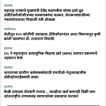
बातम्या
महाराष्ट्र राज्याचे मुख्यमंत्री देवेंद्र फडणवीस यांच्या हस्ते ध्रुव
ॲग्रीटेक्नॉलॉजीजच्या संस्थापकांचा सत्कार, शेतकऱ्यांसाठीच्या
नवसंशोधनाला मिळाली नवी ओळख!
यशोगाथा
शेतीतून १०० कोटींची उलाढाल: हेलिकॉप्टरनंतर आता विमानातून कृषी
क्रांती घडवणार डॉ. राजाराम त्रिपाठी
बातम्या
ICL ने महाराष्ट्रात अत्याधुनिक विद्राव्य खते (NPK) उत्पादन प्रकल्पाचे
उद्घाटन केले
बातम्या
भारताच्या ग्रामीण अर्थव्यवस्थेसाठी एफपीओ-नेतृत्वाखालील
अ‍ॅग्रीव्होल्टाईक्सची आशा
बातम्या
केळी उत्पादक शेतकरी नाराज… लाखोंचा खर्च करूनही विक्री ठप्प-
आंतरराष्ट्रीय तणावासह व्यापाऱ्यांच्या दबावाचा फटका!