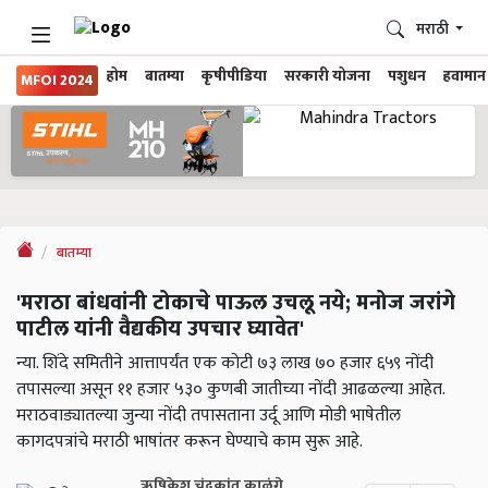
मराठी
होम
बातम्या
कृषीपीडिया
सरकारी योजना
पशुधन
हवामान
MFOI 2024
बातम्या
'मराठा बांधवांनी टोकाचे पाऊल उचलू नये; मनोज जरांगे
पाटील यांनी वैद्यकीय उपचार घ्यावेत'
न्या. शिंदे समितीने आत्तापर्यंत एक कोटी ७३ लाख ७० हजार ६५९ नोंदी
तपासल्या असून ११ हजार ५३० कुणबी जातीच्या नोंदी आढळल्या आहेत.
मराठवाड्यातल्या जुन्या नोंदी तपासताना उर्दू आणि मोडी भाषेतील
कागदपत्रांचे मराठी भाषांतर करून घेण्याचे काम सुरू आहे.
ऋषिकेश चंद्रकांत काळंगे