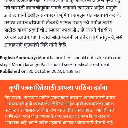
यापूर्वी दिलेले आरक्षण न्यायालयात टिकू शकले नाही, असे पुन्हा घडू
नये यासाठी काळजीपूर्वक पावले टाकावी लागणार आहेत. यामुळे
आंदोलकांनी देखील सरकारची भूमिका समजून घेत सहकार्य करावे.
मराठा समाज बांधवांनी टोकाचे पाऊल उचलू नये. मनोज जरांगे
पाटील यांच्या प्रकृतीची आम्हाला काळजी आहे. त्यांनी वैद्यकीय
उपचार घ्यावेत, पाणी प्यावे. आंदोलकांनी शांततेचा मार्ग सोडू नये, असे
आवाहनही मुख्यमंत्री शिंदे यांनी केले.
English Summary:
Maratha brothers should not take extreme
steps Manoj Jarange Patil should seek medical treatment
Published on:
30 October 2023, 04:38 IST
कृषी पत्रकारितेसाठी आपला पाठिंबा दर्शवा
प्रिय वाचक, आमच्यात सामील झाल्याबद्दल धन्यवाद. आपल्यासारखे वाचक
आमच्यासाठी कृषी पत्रकारितेसाठी प्रेरणा आहेत. कृषी पत्रकारितेला अधिक
बळकट करण्यासाठी आणि ग्रामीण भारतातील कानाकोप in्यात शेतकरी
आणि लोकांपर्यंत पोहोचण्यासाठी आम्हाला तुमचे समर्थन किंवा सहकार्य
आवश्यक आहे. आपले प्रत्येक सहकार्य आमच्या भविष्यासाठी मोलाचे आहे.