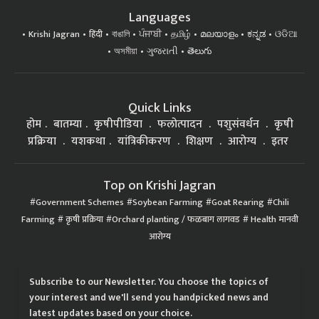
Languages
Krishi Jagran
हिंदी
বাঙালি
ਪੰਜਾਬੀ
தமிழ்
മലയാളം
ಕನ್ನಡ
ଓଡିଆ
অসমীয়া
ગુજરાતી
తెలుగు
Quick Links
होम
बातम्या
कृषीपीडिया
फलोत्पादन
पशुसंवर्धन
कृषी
प्रक्रिया
यशकथा
यांत्रिकीकरण
शिक्षण
आरोग्य
इतर
Top on Krishi Jagran
Government Schemes
Soybean Farming
Goat Rearing
Chili
Farming
कृषी प्रक्रिया
Orchard planting / फळबाग लागवड
Health मानवी
आरोग्य
Subscribe to our Newsletter. You choose the topics of
your interest and we'll send you handpicked news and
latest updates based on your choice.