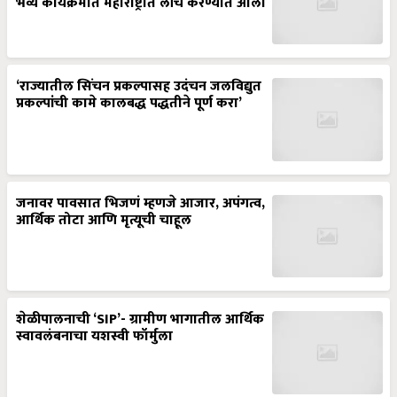
भव्य कार्यक्रमात महाराष्ट्रात लाँच करण्यात आला
‘राज्यातील सिंचन प्रकल्पासह उदंचन जलविद्युत
प्रकल्पांची कामे कालबद्ध पद्धतीने पूर्ण करा’
जनावर पावसात भिजणं म्हणजे आजार, अपंगत्व,
आर्थिक तोटा आणि मृत्यूची चाहूल
शेळीपालनाची ‘SIP’- ग्रामीण भागातील आर्थिक
स्वावलंबनाचा यशस्वी फॉर्मुला