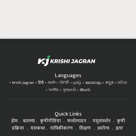
Languages
Krishi Jagran
हिंदी
বাঙালি
ਪੰਜਾਬੀ
தமிழ்
മലയാളം
ಕನ್ನಡ
ଓଡିଆ
অসমীয়া
ગુજરાતી
తెలుగు
Quick Links
होम
बातम्या
कृषीपीडिया
फलोत्पादन
पशुसंवर्धन
कृषी
प्रक्रिया
यशकथा
यांत्रिकीकरण
शिक्षण
आरोग्य
इतर