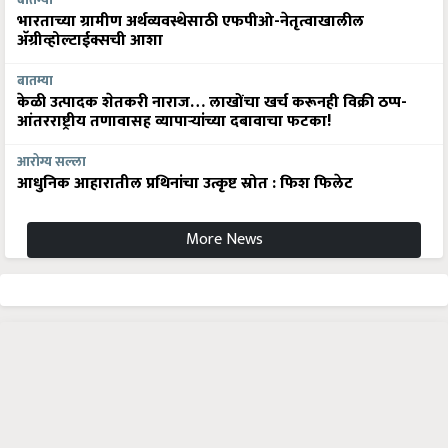
बातम्या
भारताच्या ग्रामीण अर्थव्यवस्थेसाठी एफपीओ-नेतृत्वाखालील
अ‍ॅग्रीव्होल्टाईक्सची आशा
बातम्या
केळी उत्पादक शेतकरी नाराज… लाखोंचा खर्च करूनही विक्री ठप्प-
आंतरराष्ट्रीय तणावासह व्यापाऱ्यांच्या दबावाचा फटका!
आरोग्य सल्ला
आधुनिक आहारातील प्रथिनांचा उत्कृष्ट स्रोत : फिश फिलेट
More News