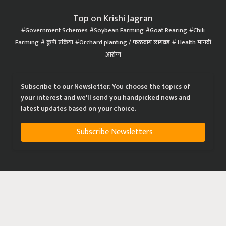
Top on Krishi Jagran
Government Schemes
Soybean Farming
Goat Rearing
Chili
Farming
कृषी प्रक्रिया
Orchard planting / फळबाग लागवड
Health मानवी
आरोग्य
Subscribe to our Newsletter. You choose the topics of
your interest and we'll send you handpicked news and
latest updates based on your choice.
Subscribe Newsletters
|
|
|
Privacy Policy
Terms of Service
Data Policy
Refund & Cancellation Policy
CopyRight - 2021 Krishi Jagran Media Group. All Rights Reserved.