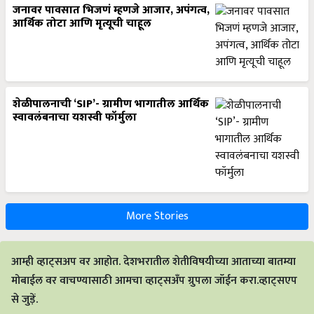
जनावर पावसात भिजणं म्हणजे आजार, अपंगत्व,
आर्थिक तोटा आणि मृत्यूची चाहूल
शेळीपालनाची ‘SIP’- ग्रामीण भागातील आर्थिक
स्वावलंबनाचा यशस्वी फॉर्मुला
More Stories
आम्ही व्हाट्सअप वर आहोत. देशभरातील शेतीविषयीच्या आताच्या बातम्या
मोबाईल वर वाचण्यासाठी आमचा व्हाट्सअँप ग्रुपला जॉईन करा.व्हाट्सएप
से जुड़ें.