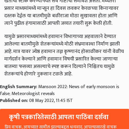
खतांचा स्टॉक करण्यापर्यंत सर्व गोष्टींचा समावेश असतो. मध्यंतरी
प्रसार माध्यमांमध्ये मान्सून हा दिवस लवकर केरळच्या किनाऱ्यावर
दस्तक देईल या बातमीमुळे बळीराजा मोठा सुखावला होता आणि
त्याने पुढील हंगामासाठी आपली जय्यत तयारी सुरू केली होती.
यामुळे प्रसारमाध्यमांमध्ये हवामान विभागाच्या अहवालाने देण्यात
आलेल्या बातमीमुळे शेतकऱ्यांमध्ये मोठी संभ्रमावस्था निर्माण झाली
आहे. मात्र यावर ज्येष्ठ हवामान तज्ञ कृष्णानंद होसाळीकर यांनी वेळीच
मार्गदर्शन केल्याने आणि हवामान विषयी प्रसारित केल्या जाणाऱ्या
बातम्या फसव्या असल्याचे स्पष्ट करून दिल्याने निश्चितच यामुळे
शेतकर्‍यांचे होणारे नुकसान टळले आहे.
English Summary:
Mansoon 2022: News of early monsoon is
false; Meteorologist reveals
Published on:
08 May 2022, 11:45 IST
कृषी पत्रकारितेसाठी आपला पाठिंबा दर्शवा
प्रिय वाचक, आमच्यात सामील झाल्याबद्दल धन्यवाद. आपल्यासारखे वाचक