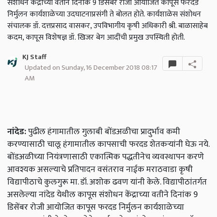
संशोधन केंद्राच्‍या वतीने दिनांक 9 डिसेंबर रोजी आयोजित कापूस फरदड
निर्मुलन कार्यशाळेच्‍या उदघाटनाप्रसंगी ते बोलत होते. कार्यशाळेस संशोधन
संचालक डॉ. दत्तप्रसाद वासकर, उपविभागीय कृषी अधिकारी श्री. बाळासाहेब
कदम, कापूस विशेषज्ञ डॉ. खिजर बेग आदींची प्रमुख उपस्थिती होती.
KJ Staff
Updated on Sunday, 16 December 2018 08:17
AM
नांदेड:
पुढील हंगामातील गुलाबी बोंडअळीचा प्रादुर्भाव कमी
करण्यासाठी चालू हंगामातील कापसाची फरदड शेतकऱ्यांनी घेऊ नये.
बोंडअळीच्‍या नियंत्रणासाठी एकात्मिक पद्धतीनेच व्यवस्थापन करणे
आवश्यक असल्‍याचे प्रतिपादन वसंतराव नाईक मराठवाडा कृषी
विद्यापीठाचे कुलगुरू मा. डॉ. अशोक ढवण यांनी केले. विद्यापीठांतर्गत
असलेल्‍या नांदेड येथील कापूस संशोधन केंद्राच्‍या वतीने दिनांक 9
डिसेंबर रोजी आयोजित कापूस फरदड निर्मुलन कार्यशाळेच्‍या