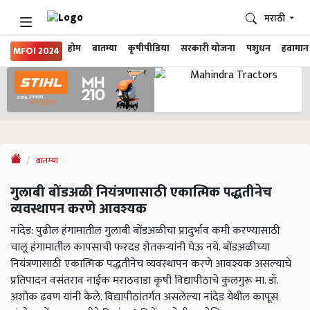
मराठी
होम
बातम्या
कृषीपीडिया
सरकारी योजना
पशुधन
हवामान
MFOI 2024
बातम्या
गुलाबी बोंडअळी नियंत्रणासाठी एकात्मिक पद्धतीनेच
व्यवस्थापन करणे आवश्यक
नांदेड: पुढील हंगामातील गुलाबी बोंडअळीचा प्रादुर्भाव कमी करण्यासाठी
चालू हंगामातील कापसाची फरदड शेतकऱ्यांनी घेऊ नये. बोंडअळीच्‍या
नियंत्रणासाठी एकात्मिक पद्धतीनेच व्यवस्थापन करणे आवश्यक असल्‍याचे
प्रतिपादन वसंतराव नाईक मराठवाडा कृषी विद्यापीठाचे कुलगुरू मा. डॉ.
अशोक ढवण यांनी केले. विद्यापीठांतर्गत असलेल्‍या नांदेड येथील कापूस