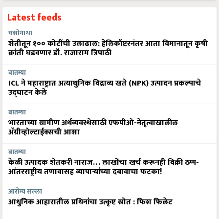
Latest feeds
यशोगाथा
शेतीतून १०० कोटींची उलाढाल: हेलिकॉप्टरनंतर आता विमानातून कृषी
क्रांती घडवणार डॉ. राजाराम त्रिपाठी
बातम्या
ICL ने महाराष्ट्रात अत्याधुनिक विद्राव्य खते (NPK) उत्पादन प्रकल्पाचे
उद्घाटन केले
बातम्या
भारताच्या ग्रामीण अर्थव्यवस्थेसाठी एफपीओ-नेतृत्वाखालील
अ‍ॅग्रीव्होल्टाईक्सची आशा
बातम्या
केळी उत्पादक शेतकरी नाराज… लाखोंचा खर्च करूनही विक्री ठप्प-
आंतरराष्ट्रीय तणावासह व्यापाऱ्यांच्या दबावाचा फटका!
आरोग्य सल्ला
आधुनिक आहारातील प्रथिनांचा उत्कृष्ट स्रोत : फिश फिलेट