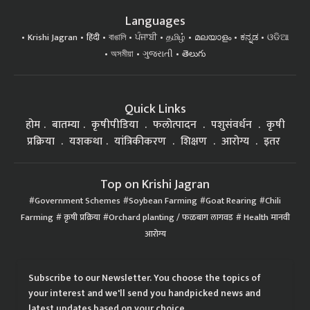
Languages
Krishi Jagran
हिंदी
বাঙালি
ਪੰਜਾਬੀ
தமிழ்
മലയാളം
ಕನ್ನಡ
ଓଡିଆ
অসমীয়া
ગુજરાતી
తెలుగు
Quick Links
होम
बातम्या
कृषीपीडिया
फलोत्पादन
पशुसंवर्धन
कृषी
प्रक्रिया
यशकथा
यांत्रिकीकरण
शिक्षण
आरोग्य
इतर
Top on Krishi Jagran
Government Schemes
Soybean Farming
Goat Rearing
Chili
Farming
कृषी प्रक्रिया
Orchard planting / फळबाग लागवड
Health मानवी
आरोग्य
Subscribe to our Newsletter. You choose the topics of
your interest and we'll send you handpicked news and
latest updates based on your choice.