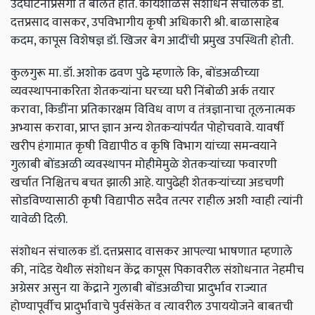
उदघाटनाप्रसंगी ते बोलत होते. कार्यशाळेस संशोधन संचालक डॉ.
दत्तप्रसाद वासकर, उपविभागीय कृषी अधिकारी श्री. बाळासाहेब
कदम, कापूस विशेषज्ञ डॉ. खिजर बेग आदींची प्रमुख उपस्थिती होती.
कुलगुरू मा. डॉ. अशोक ढवण पुढे म्हणाले कि,
बोंडअळीच्‍या
व्‍यवस्‍थापनाकरिता शेतकऱ्यांना घरच्या घरी निंबोळी अर्क तयार
करावा, किडींना प्रतिकारक्षम विविध वाण व तंत्रज्ञानाचा तूलनात्मक
अभ्यास करावा, प्राप्त ज्ञान अन्य शेतकऱ्यांपर्यंत पोहोचवावे. यावर्षी
खरीप हंगामात कृषी विद्यापीठ व कृषि विभाग यांच्या समन्वयाने
गुलाबी बोंडअळी व्यवस्थापन मोहीमेमुळे शेतकऱ्यांच्या फवारणी
खर्चात निश्चितच बचत झाली आहे. यापुढेही शेतकऱ्यांच्‍या अडचणी
सोडविण्यासाठी कृषी विद्यापीठ सदैव तत्पर राहील अशी ग्वाही त्‍यांनी
यावेळी दिली.
संशोधन संचालक डॉ. दत्तप्रसाद वासकर आपल्‍या भाषणात म्‍हणाले
की,
नांदेड येथील संशोधन केंद्र कापूस पिकावरील संशोधनात नेहमीच
अग्रेसर असुन या केंद्राने गुलाबी बोंडअळीचा प्रादुर्भाव राज्यात
होण्यापूर्वीच प्रादुर्भावाचे पुर्वसंकेत व त्यावरील उपाययोजने बाबतची