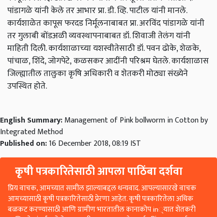
पांडागळे यांनी केले तर आभार प्रा. डी. व्हि. पाटील यांनी मानले.
कार्यशाळेत कापूस फरदड निर्मूलनाबाबत प्रा. अरविंद पांडागळे यांनी
तर गुलाबी बोंडअळी व्यवस्थापनाबाबत डॉ. शिवाजी तेलंग यांनी
माहिती दिली. कार्यशाळाच्‍या यशस्वीतेसाठी डॉ. पवन ढोके, शेळके,
पांचाळ, शिंदे, जोगपेटे,
कळसकर आदींनी परिश्रम घेतले. कार्यशाळास
जिल्ह्यातील तालुका कृषि अधिकारी व शेतकरी मोठ्या संख्येने
उपस्थित होते.
English Summary:
Management of Pink bollworm in Cotton by
Integrated Method
Published on:
16 December 2018, 08:19 IST
कृषी पत्रकारितेसाठी आपला पाठिंबा दर्शवा
प्रिय वाचक, आमच्यात सामील झाल्याबद्दल धन्यवाद. आपल्यासारखे वाचक
आमच्यासाठी कृषी पत्रकारितेसाठी प्रेरणा आहेत. कृषी पत्रकारितेला अधिक
बळकट करण्यासाठी आणि ग्रामीण भारतातील कानाकोप in्यात शेतकरी