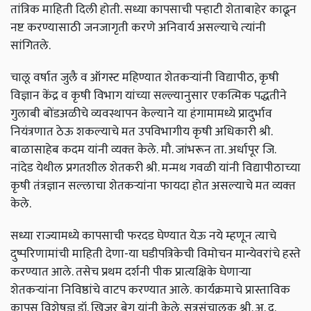
तांत्रिक माहिती दिली होती. सध्या कापसाची पऱ्हाटी शेताबाहेर काढून
नष्ट करण्यासाठी जनजागृती करणे अनिवार्य असल्‍याचे त्‍यांनी
सांगितले.
चालू वर्षात जुलै व ऑगस्ट महिण्यात शेतकऱ्यांनी विद्यापीठ, कृषी
विज्ञान केंद्र व कृषी विभाग यांच्या सल्ल्यानुसार एकत्मिक पद्धतीने
गुलाबी बोंडअळीचे व्यवस्थापन केल्याने या हंगामामध्ये प्रादुर्भाव
नियंत्रणात ठेऊ शकल्‍याचे मत उपविभागीय कृषी अधिकारी श्री.
बाळासाहेब कदम यांनी व्‍यक्‍त केले. मौ. जांभरून ता. अर्धापूर जि.
नांदेड येथील प्रगतशील शेतकरी श्री. मन्मथ गवळी यांनी विद्यापीठाच्‍या
कृषी तंत्रज्ञान सल्‍लाचा शेतकऱ्यांना फायदा होत असल्‍याचे मत व्‍यक्‍त
केले.
सध्या राज्यामध्ये कापसाची फरदड घेण्यात येऊ नये म्हणून त्याचे
दुष्परिणामांची माहिती देणा-या घडीपत्रिकेची विमोचन मान्येवरांचे हस्ते
करण्यात आले. तसेच प्रथम दर्शनी पीक प्रात्यक्षिके घेणाऱ्या
शेतकऱ्यांना निविष्ठांचे वाटप करण्यात आले. कार्यक्रमाचे प्रास्ताविक
कापूस विशेषज्ञ डॉ. खिजर बेग यांनी केले. सूत्रसंचालक श्री. अ. द.