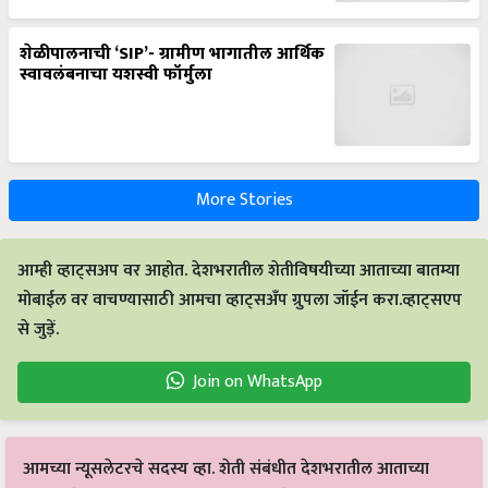
शेळीपालनाची ‘SIP’- ग्रामीण भागातील आर्थिक
स्वावलंबनाचा यशस्वी फॉर्मुला
More Stories
आम्ही व्हाट्सअप वर आहोत. देशभरातील शेतीविषयीच्या आताच्या बातम्या
मोबाईल वर वाचण्यासाठी आमचा व्हाट्सअँप ग्रुपला जॉईन करा.व्हाट्सएप
से जुड़ें.
Join on WhatsApp
आमच्या न्यूसलेटरचे सदस्य व्हा. शेती संबंधीत देशभरातील आताच्या