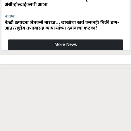
अ‍ॅग्रीव्होल्टाईक्सची आशा
बातम्या
केळी उत्पादक शेतकरी नाराज… लाखोंचा खर्च करूनही विक्री ठप्प-
आंतरराष्ट्रीय तणावासह व्यापाऱ्यांच्या दबावाचा फटका!
More News