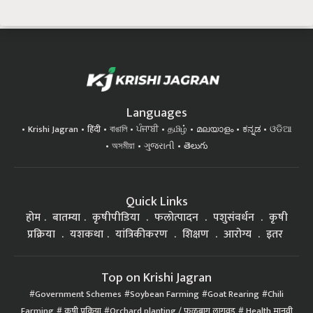
Languages
Krishi Jagran
हिंदी
বাঙালি
ਪੰਜਾਬੀ
தமிழ்
മലയാളം
ಕನ್ನಡ
ଓଡିଆ
অসমীয়া
ગુજરાતી
తెలుగు
Quick Links
होम
बातम्या
कृषीपीडिया
फलोत्पादन
पशुसंवर्धन
कृषी
प्रक्रिया
यशकथा
यांत्रिकीकरण
शिक्षण
आरोग्य
इतर
Top on Krishi Jagran
Government Schemes
Soybean Farming
Goat Rearing
Chili
Farming
कृषी प्रक्रिया
Orchard planting / फळबाग लागवड
Health मानवी