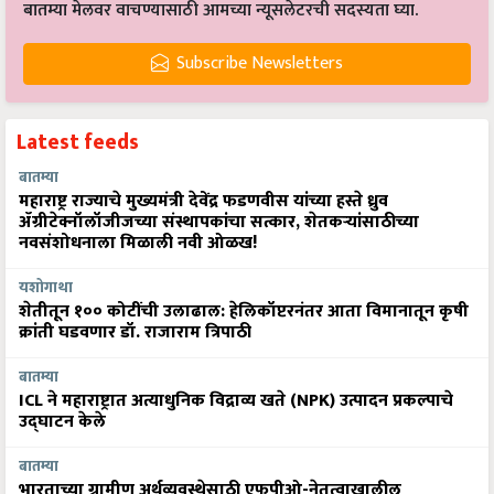
बातम्या मेलवर वाचण्यासाठी आमच्या न्यूसलेटरची सदस्यता घ्या.
Subscribe Newsletters
Latest feeds
बातम्या
महाराष्ट्र राज्याचे मुख्यमंत्री देवेंद्र फडणवीस यांच्या हस्ते ध्रुव
ॲग्रीटेक्नॉलॉजीजच्या संस्थापकांचा सत्कार, शेतकऱ्यांसाठीच्या
नवसंशोधनाला मिळाली नवी ओळख!
यशोगाथा
शेतीतून १०० कोटींची उलाढाल: हेलिकॉप्टरनंतर आता विमानातून कृषी
क्रांती घडवणार डॉ. राजाराम त्रिपाठी
बातम्या
ICL ने महाराष्ट्रात अत्याधुनिक विद्राव्य खते (NPK) उत्पादन प्रकल्पाचे
उद्घाटन केले
बातम्या
भारताच्या ग्रामीण अर्थव्यवस्थेसाठी एफपीओ-नेतृत्वाखालील