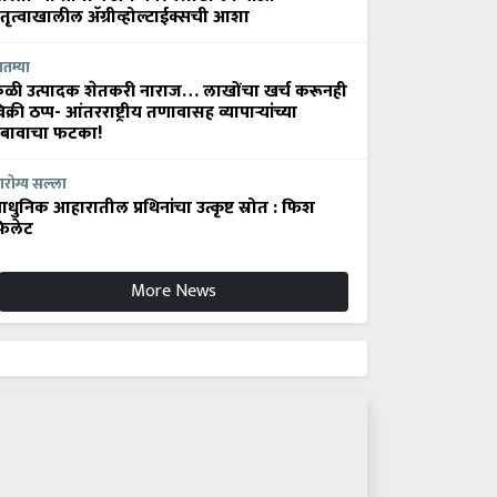
ेतृत्वाखालील अ‍ॅग्रीव्होल्टाईक्सची आशा
ातम्या
ेळी उत्पादक शेतकरी नाराज… लाखोंचा खर्च करूनही
िक्री ठप्प- आंतरराष्ट्रीय तणावासह व्यापाऱ्यांच्या
बावाचा फटका!
रोग्य सल्ला
धुनिक आहारातील प्रथिनांचा उत्कृष्ट स्रोत : फिश
िलेट
More News