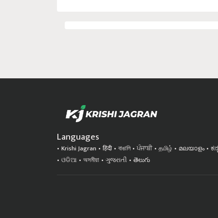
Languages
Krishi Jagran
हिंदी
বাঙালি
ਪੰਜਾਬੀ
தமிழ்
മലയാളം
ಕನ
ଓଡିଆ
অসমীয়া
ગુજરાતી
తెలుగు