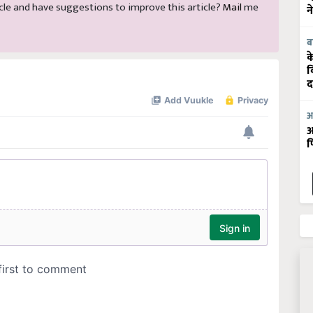
rticle and have suggestions to improve this article?
Mail
me
न
ब
क
व
द
आ
आ
फ