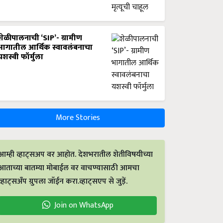
शेळीपालनाची ‘SIP’- ग्रामीण
भागातील आर्थिक स्वावलंबनाचा
यशस्वी फॉर्मुला
More Stories
आम्ही व्हाट्सअप वर आहोत. देशभरातील शेतीविषयीच्या
आताच्या बातम्या मोबाईल वर वाचण्यासाठी आमचा
व्हाट्सअँप ग्रुपला जॉईन करा.व्हाट्सएप से जुड़ें.
Join on WhatsApp