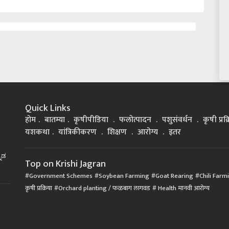
Quick Links
होम
बातम्या
कृषीपीडिया
फलोत्पादन
पशुसंवर्धन
कृषी प्रक
यशकथा
यांत्रिकीकरण
शिक्षण
आरोग्य
इतर
್ನಡ
Top on Krishi Jagran
Government Schemes
Soybean Farming
Goat Rearing
Chili Farm
कृषी प्रक्रिया
Orchard planting / फळबाग लागवड
Health मानवी आरोग्य