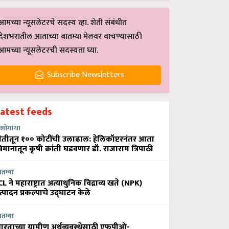
आमच्या न्यूसलेटरचे सदस्य व्हा. शेती संबंधीत
देशभरातील आताच्या बातम्या मेलवर वाचण्यासाठी
आमच्या न्यूसलेटरची सदस्यता घ्या.
Subscribe Newsletters
Latest feeds
शोगाथा
ेतीतून १०० कोटींची उलाढाल: हेलिकॉप्टरनंतर आता
िमानातून कृषी क्रांती घडवणार डॉ. राजाराम त्रिपाठी
ातम्या
CL ने महाराष्ट्रात अत्याधुनिक विद्राव्य खते (NPK)
त्पादन प्रकल्पाचे उद्घाटन केले
ातम्या
ारताच्या ग्रामीण अर्थव्यवस्थेसाठी एफपीओ-