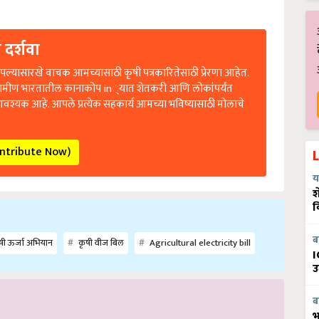
 दर्शवा
ल्यासारखे वाचक आमच्यासाठी कृषी पत्रकारितेसाठी प्रेरणा आहेत.
रामीण भारतातील कानाकोप in्यात शेतकरी आणि लोकांपर्यंत
आवश्यक आहे. आपले प्रत्येक सहकार्य आमच्या भविष्यासाठी मोलाचे
ontribute Now)
य
श
व
ब
ी ऊर्जा अभियान
कृषी वीज बिल
Agricultural electricity bill
I
उ
ब
भ