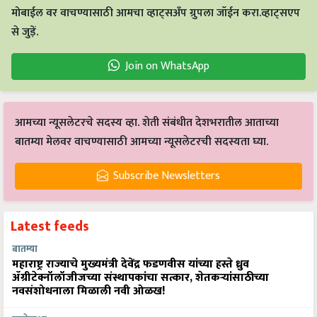
मोबाईल वर वाचण्यासाठी आमचा व्हाट्सअँप ग्रुपला जॉईन करा.व्हाट्सएप
से जुड़ें.
Join on WhatsApp
आमच्या न्यूसलेटरचे सदस्य व्हा. शेती संबंधीत देशभरातील आताच्या
बातम्या मेलवर वाचण्यासाठी आमच्या न्यूसलेटरची सदस्यता घ्या.
Subscribe Newsletters
Latest feeds
बातम्या
महाराष्ट्र राज्याचे मुख्यमंत्री देवेंद्र फडणवीस यांच्या हस्ते ध्रुव
ॲग्रीटेक्नॉलॉजीजच्या संस्थापकांचा सत्कार, शेतकऱ्यांसाठीच्या
नवसंशोधनाला मिळाली नवी ओळख!