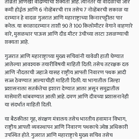
तीव्रता आणखी वाढण्याची शक्यता आहे. त्यानंतर या वादळाचा जोर
कमी होईल आणि 6 नोव्हेंबरची रात्र तसेच 7 नोव्हेंबरची सकाळ या
दरम्यान हे वादळ गुजरात आणि महाराष्ट्राच्या किनारपट्टीला पार
करेल. या काळादरम्यान ताशी 90 ते 100 किलोमीटर वेगाने वाहणारे
वारे, मुसळधार पाऊस आणि दीड मीटर उंचीच्या लाटा उसळण्याची
शक्यता आहे.
गुजरात आणि महाराष्ट्राच्या मुख्य सचिवांनी यावेळी हाती घेण्यात
आलेल्या आवश्यक तयारीविषयी माहिती दिली. तसेच तटरक्षक दल
आणि नौदलाची जहाजे यासह राष्ट्रीय आपत्ती निवारण पथक आदी
सज्ज ठेवण्यात आल्याचीही माहिती दिली. या भागातील जिल्हा
प्रशासनाला सतर्कतेचा इशारा देण्यात आला असून समुद्रातील
मासेमारी थांबवण्यात आली आहे. दमण आणि दीवच्या प्रशासनानेही
या संदर्भात माहिती दिली.
या बैठकीला गृह, संरक्षण मंत्रालय तसेच भारतीय हवामान विभाग,
राष्ट्रीय आपत्ती व्यवस्थापन आणि निवारण पथकाचे ज्येष्ठ अधिकारी
उपस्थित होते. गुजरात आणि महाराष्ट्राचे मुख्य सचिव तसेच