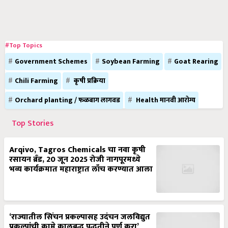
#Top Topics
Government Schemes
Soybean Farming
Goat Rearing
Chili Farming
कृषी प्रक्रिया
Orchard planting / फळबाग लागवड
Health मानवी आरोग्य
Top Stories
Arqivo, Tagros Chemicals चा नवा कृषी
रसायन ब्रँड, 20 जून 2025 रोजी नागपूरमध्ये
भव्य कार्यक्रमात महाराष्ट्रात लाँच करण्यात आला
‘राज्यातील सिंचन प्रकल्पासह उदंचन जलविद्युत
प्रकल्पांची कामे कालबद्ध पद्धतीने पूर्ण करा’