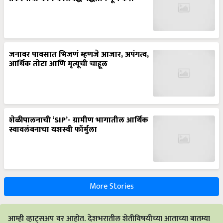
जनावर पावसात भिजणं म्हणजे आजार, अपंगत्व,
आर्थिक तोटा आणि मृत्यूची चाहूल
शेळीपालनाची ‘SIP’- ग्रामीण भागातील आर्थिक
स्वावलंबनाचा यशस्वी फॉर्मुला
More Stories
आम्ही व्हाट्सअप वर आहोत. देशभरातील शेतीविषयीच्या आताच्या बातम्या