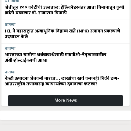
यशोगाथा
शेतीतून १०० कोटींची उलाढाल: हेलिकॉप्टरनंतर आता विमानातून कृषी
क्रांती घडवणार डॉ. राजाराम त्रिपाठी
बातम्या
ICL ने महाराष्ट्रात अत्याधुनिक विद्राव्य खते (NPK) उत्पादन प्रकल्पाचे
उद्घाटन केले
बातम्या
भारताच्या ग्रामीण अर्थव्यवस्थेसाठी एफपीओ-नेतृत्वाखालील
अ‍ॅग्रीव्होल्टाईक्सची आशा
बातम्या
केळी उत्पादक शेतकरी नाराज… लाखोंचा खर्च करूनही विक्री ठप्प-
आंतरराष्ट्रीय तणावासह व्यापाऱ्यांच्या दबावाचा फटका!
More News