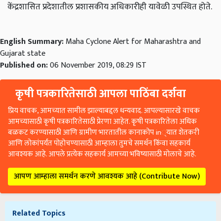
केंद्रशासित प्रदेशातील प्रशासकीय अधिकारीही यावेळी उपस्थित होते.
English Summary:
Maha Cyclone Alert for Maharashtra and
Gujarat state
Published on:
06 November 2019, 08:29 IST
कृषी पत्रकारितेसाठी आपला पाठिंबा दर्शवा
प्रिय वाचक, आमच्यात सामील झाल्याबद्दल धन्यवाद. आपल्यासारखे वाचक
आमच्यासाठी कृषी पत्रकारितेसाठी प्रेरणा आहेत. कृषी पत्रकारितेला अधिक
बळकट करण्यासाठी आणि ग्रामीण भारतातील कानाकोप in्यात शेतकरी
आणि लोकांपर्यंत पोहोचण्यासाठी आम्हाला तुमचे समर्थन किंवा सहकार्य
आवश्यक आहे. आपले प्रत्येक सहकार्य आमच्या भविष्यासाठी मोलाचे आहे.
आपण आम्हाला समर्थन करणे आवश्यक आहे (Contribute Now)
Related Topics