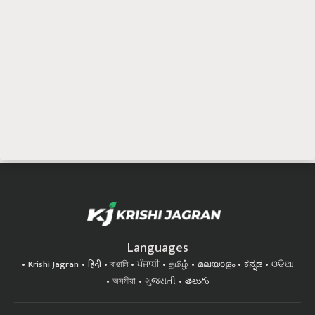
Languages
Krishi Jagran
हिंदी
বাঙালি
ਪੰਜਾਬੀ
தமிழ்
മലയാളം
ಕನ್ನಡ
ଓଡିଆ
অসমীয়া
ગુજરાતી
తెలుగు