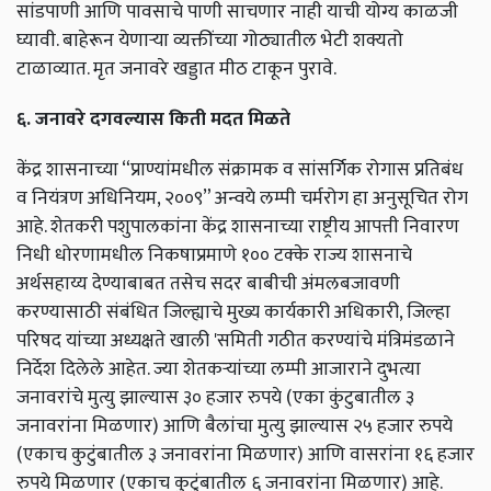
सांडपाणी आणि पावसाचे पाणी साचणार नाही याची योग्य काळजी
घ्यावी. बाहेरून येणाऱ्या व्यक्तींच्या गोठ्यातील भेटी शक्यतो
टाळाव्यात. मृत जनावरे खड्डात मीठ टाकून पुरावे.
६. जनावरे दगवल्यास किती मदत मिळते
केंद्र शासनाच्या “प्राण्यांमधील संक्रामक व सांसर्गिक रोगास प्रतिबंध
व नियंत्रण अधिनियम, २००९” अन्वये लम्पी चर्मरोग हा अनुसूचित रोग
आहे. शेतकरी पशुपालकांना केंद्र शासनाच्या राष्ट्रीय आपत्ती निवारण
निधी धोरणामधील निकषाप्रमाणे १०० टक्के राज्य शासनाचे
अर्थसहाय्य देण्याबाबत तसेच सदर बाबीची अंमलबजावणी
करण्यासाठी संबंधित जिल्ह्याचे मुख्य कार्यकारी अधिकारी, जिल्हा
परिषद यांच्या अध्यक्षते खाली 'समिती गठीत करण्यांचे मंत्रिमंडळाने
निर्देश दिलेले आहेत. ज्या शेतकऱ्यांच्या लम्पी आजाराने दुभत्या
जनावरांचे मुत्यु झाल्यास ३० हजार रुपये (एका कुंटुबातील ३
जनावरांना मिळणार) आणि बैलांचा मुत्यु झाल्यास २५ हजार रुपये
(एकाच कुटुंबातील ३ जनावरांना मिळणार) आणि वासरांना १६ हजार
रुपये मिळणार (एकाच कुटुंबातील ६ जनावरांना मिळणार) आहे.