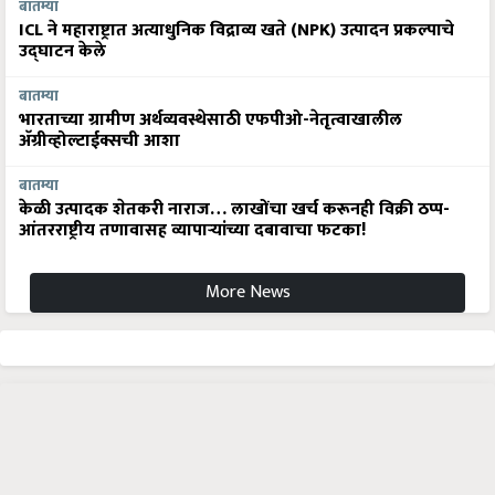
बातम्या
ICL ने महाराष्ट्रात अत्याधुनिक विद्राव्य खते (NPK) उत्पादन प्रकल्पाचे
उद्घाटन केले
बातम्या
भारताच्या ग्रामीण अर्थव्यवस्थेसाठी एफपीओ-नेतृत्वाखालील
अ‍ॅग्रीव्होल्टाईक्सची आशा
बातम्या
केळी उत्पादक शेतकरी नाराज… लाखोंचा खर्च करूनही विक्री ठप्प-
आंतरराष्ट्रीय तणावासह व्यापाऱ्यांच्या दबावाचा फटका!
More News