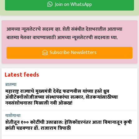
Join on WhatsApp
आमच्या न्यूसलेटरचे सदस्य व्हा. शेती संबंधीत देशभरातील आताच्या
बातम्या मेलवर वाचण्यासाठी आमच्या न्यूसलेटरची सदस्यता घ्या.
Subscribe Newsletters
Latest feeds
बातम्या
महाराष्ट्र राज्याचे मुख्यमंत्री देवेंद्र फडणवीस यांच्या हस्ते ध्रुव
ॲग्रीटेक्नॉलॉजीजच्या संस्थापकांचा सत्कार, शेतकऱ्यांसाठीच्या
नवसंशोधनाला मिळाली नवी ओळख!
यशोगाथा
शेतीतून १०० कोटींची उलाढाल: हेलिकॉप्टरनंतर आता विमानातून कृषी
क्रांती घडवणार डॉ. राजाराम त्रिपाठी