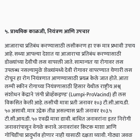
५. प्राथमिक काळजी, नियंत्रण आणि उपचार
आजाराचा प्रतिबंध करण्यासाठी लसीकरण हा एक मात्र प्रभावी उपाय
आहे. सध्या आपल्या देशात या आजाराचा प्रतिबंध करण्यासाठी
डोळ्यांच्या देवीची लस वापरली जाते. सामान्यतः या रोगावर लस
उपलब्ध नसल्यामुळे शेळ्यांमध्ये देवी रोगावर वापरण्यात येणारी लस
टोचून हा रोग नियंत्रणात आणण्यासाठी प्रयत्न केले जात होते. आता
लम्पी स्कीन रोगाच्या नियंत्रणासाठी हिसार येथील राष्ट्रीय अश्व्
संशोधन केंद्राने 'लंपी प्रोव्हॅकइण्ड' (Lumpi-ProVacind) ही लस
विकसित केली आहे. लसीची मात्रा प्रती जनावर १०३ टी.सी.आय.डी.
५० असावी. मात्र उद्रेक तीव्र असल्यास प्रती जनावर १०३.५
टी.सी.आय.डी. ५० एवढी मात्रा द्यावी. बाधित जनावरांना इतर निरोगी
जनावरांपासून वेगळे करावे. जनावरांवर किटक माशा आणि
गोचिडींचा प्रादुर्भाव होणार नाही यासाठी दक्षता घ्यावी. गोठ्या जवळ