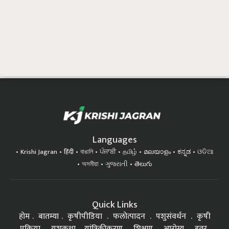
Languages
Krishi Jagran
हिंदी
বাঙালি
ਪੰਜਾਬੀ
தமிழ்
മലയാളം
ಕನ್ನಡ
ଓଡିଆ
অসমীয়া
ગુજરાતી
తెలుగు
Quick Links
होम
बातम्या
कृषीपीडिया
फलोत्पादन
पशुसंवर्धन
कृषी
प्रक्रिया
यशकथा
यांत्रिकीकरण
शिक्षण
आरोग्य
इतर