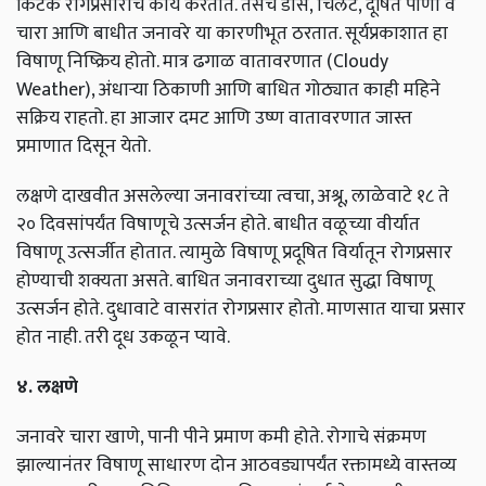
किटक रोगप्रसाराचे कार्य करतात. तसेच डास, चिलट, दूषित पाणी व
चारा आणि बाधीत जनावरे या कारणीभूत ठरतात. सूर्यप्रकाशात हा
विषाणू निष्क्रिय होतो. मात्र ढगाळ वातावरणात (Cloudy
Weather), अंधाऱ्या ठिकाणी आणि बाधित गोठ्यात काही महिने
सक्रिय राहतो. हा आजार दमट आणि उष्ण वातावरणात जास्त
प्रमाणात दिसून येतो.
लक्षणे दाखवीत असलेल्या जनावरांच्या त्वचा, अश्रू, लाळेवाटे १८ ते
२० दिवसांपर्यंत विषाणूचे उत्सर्जन होते. बाधीत वळूच्या वीर्यात
विषाणू उत्सर्जीत होतात. त्यामुळे विषाणू प्रदूषित विर्यातून रोगप्रसार
होण्याची शक्यता असते. बाधित जनावराच्या दुधात सुद्धा विषाणू
उत्सर्जन होते. दुधावाटे वासरांत रोगप्रसार होतो. माणसात याचा प्रसार
होत नाही. तरी दूध उकळून प्यावे.
४. लक्षणे
जनावरे चारा खाणे, पानी पीने प्रमाण कमी होते. रोगाचे संक्रमण
झाल्यानंतर विषाणू साधारण दोन आठवड्यापर्यंत रक्तामध्ये वास्तव्य