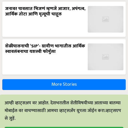
जनावर पावसात भिजणं म्हणजे आजार, अपंगत्व,
आर्थिक तोटा आणि मृत्यूची चाहूल
शेळीपालनाची ‘SIP’- ग्रामीण भागातील आर्थिक
स्वावलंबनाचा यशस्वी फॉर्मुला
More Stories
आम्ही व्हाट्सअप वर आहोत. देशभरातील शेतीविषयीच्या आताच्या बातम्या
मोबाईल वर वाचण्यासाठी आमचा व्हाट्सअँप ग्रुपला जॉईन करा.व्हाट्सएप
से जुड़ें.