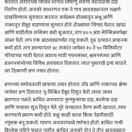
करतात. शरीराच्या विविध भागात विषाणू संसर्गा वेदनादायी दाह
निर्माण होतो. जनावरे साधरणत एक ते पाच आठवड्यानंतर लक्षणे
दाखविण्यास सुरुवात करतात. सर्वप्रथम डोळ्यातून अश्रू आणि
नाकातून शेंबूड वाहण्यास सुरवात होते. डोळ्यांवर चिपाड येतात. खांदा
आणि मांडीतील लसिका ग्रंथी सुजतात, ताप ४०.५ अंश सेल्सिअसपेक्षा
जास्त येतो. ताप एक आठवड्यापर्यंत राहू शकतो. दूध उत्पादन अचानक
कमी होते. ताप आल्यानंतर ४८ तासांत त्वचेवर १० ते ५० मिलिमीटर
परिघाच्या गाठी येतात अशाच गाठी पचनसंस्था, श्वसनसंस्था आणि
प्रजननसंस्थेच्या विविध अवयवात दिसतात. त्यात पूसारखे द्रव्य साठते.
त्या ठिकाणी व्रण तयार होतात.
व्रणाच्या सभोवताली खपल्या तयार होतात. तोंड आणि नाकाच्या श्लेष्म
त्वचेवर व्रण दिसतात. पू-मिश्रित देंबुड दिसून येतो. लाळ जास्त
प्रमाणात गळते. बाधित जनावरांत फुफ्फुसाचा दाह, कासेचा दाह
आणि पायावर सूज दिसून येते. गुरे लंगडतात वैरण कमी खातात, रवंथ
करण्याचे प्रमाण कमी होते. वळू काही काळ किंवा नेहमीसाठी
नपुंसक बनू शकतो. गाभण जनावरांमध्ये गर्भपात होतो. बाधित गायी
कित्येक महिने फळत नाहीत. बाधित जनावरे दोन ते तीन आठवड्यात