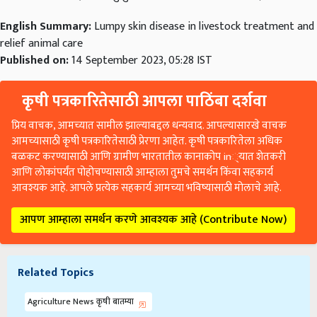
English Summary:
Lumpy skin disease in livestock treatment and
relief animal care
Published on:
14 September 2023, 05:28 IST
कृषी पत्रकारितेसाठी आपला पाठिंबा दर्शवा
प्रिय वाचक, आमच्यात सामील झाल्याबद्दल धन्यवाद. आपल्यासारखे वाचक
आमच्यासाठी कृषी पत्रकारितेसाठी प्रेरणा आहेत. कृषी पत्रकारितेला अधिक
बळकट करण्यासाठी आणि ग्रामीण भारतातील कानाकोप in्यात शेतकरी
आणि लोकांपर्यंत पोहोचण्यासाठी आम्हाला तुमचे समर्थन किंवा सहकार्य
आवश्यक आहे. आपले प्रत्येक सहकार्य आमच्या भविष्यासाठी मोलाचे आहे.
आपण आम्हाला समर्थन करणे आवश्यक आहे (Contribute Now)
Related Topics
Agriculture News कृषी बातम्या