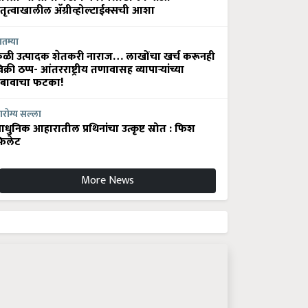
ेतृत्वाखालील अ‍ॅग्रीव्होल्टाईक्सची आशा
ातम्या
ेळी उत्पादक शेतकरी नाराज… लाखोंचा खर्च करूनही
िक्री ठप्प- आंतरराष्ट्रीय तणावासह व्यापाऱ्यांच्या
बावाचा फटका!
रोग्य सल्ला
धुनिक आहारातील प्रथिनांचा उत्कृष्ट स्रोत : फिश
िलेट
More News