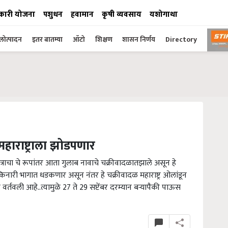
कारी योजना
पशुधन
हवामान
कृषी व्यवसाय
यशोगाथा
ोत्पादन
इतर बातम्या
ऑटो
शिक्षण
शासन निर्णय
Directory
ाराष्ट्राला झोडपणार
ेत्राचा चे रूपांतर आता गुलाब नावाचे चक्रीवादळातझाले असून हे
किनारी भागात धडकणार असून नंतर हे चक्रीवादळ महाराष्ट्र ओलांडून
वर्तवली आहे..त्यामुळे 27 ते 29 सप्टेंबर दरम्यान बऱ्यापैकी पाऊस