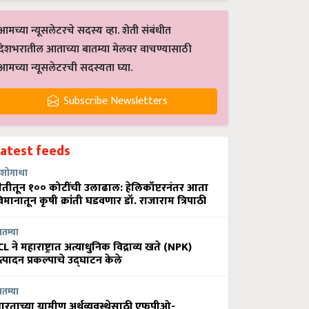
आमच्या न्यूसलेटरचे सदस्य व्हा. शेती संबंधीत
देशभरातील आताच्या बातम्या मेलवर वाचण्यासाठी
आमच्या न्यूसलेटरची सदस्यता घ्या.
Subscribe Newsletters
Latest feeds
शोगाथा
ेतीतून १०० कोटींची उलाढाल: हेलिकॉप्टरनंतर आता
िमानातून कृषी क्रांती घडवणार डॉ. राजाराम त्रिपाठी
ातम्या
CL ने महाराष्ट्रात अत्याधुनिक विद्राव्य खते (NPK)
त्पादन प्रकल्पाचे उद्घाटन केले
ातम्या
ारताच्या ग्रामीण अर्थव्यवस्थेसाठी एफपीओ-