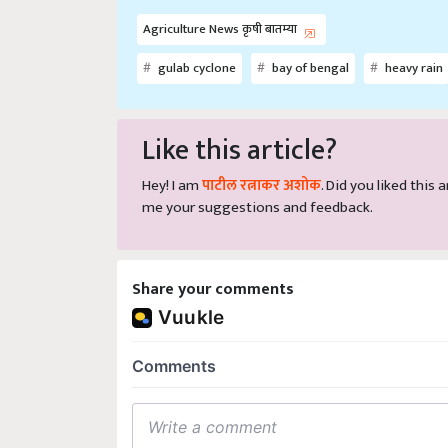
Agriculture News कृषी बातम्या
gulab cyclone
bay of bengal
heavy rain
Like this article?
Hey! I am
पाटील रत्नाकर अशोक
. Did you liked this
me your suggestions and feedback.
Share your comments