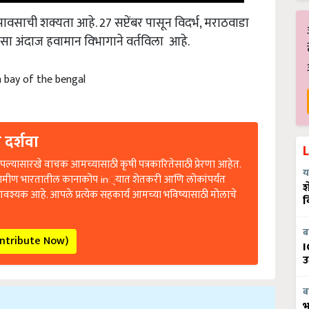
ात पावसाची शक्यता आहे. 27 सप्टेंबर पासून विदर्भ, मराठवाडा
सा अंदाज हवामान विभागाने वर्तविला आहे.
n bay of the bengal
 दर्शवा
ल्यासारखे वाचक आमच्यासाठी कृषी पत्रकारितेसाठी प्रेरणा आहेत.
य
रामीण भारतातील कानाकोप in्यात शेतकरी आणि लोकांपर्यंत
श
आवश्यक आहे. आपले प्रत्येक सहकार्य आमच्या भविष्यासाठी मोलाचे
व
ब
ontribute Now)
I
उ
ब
भ