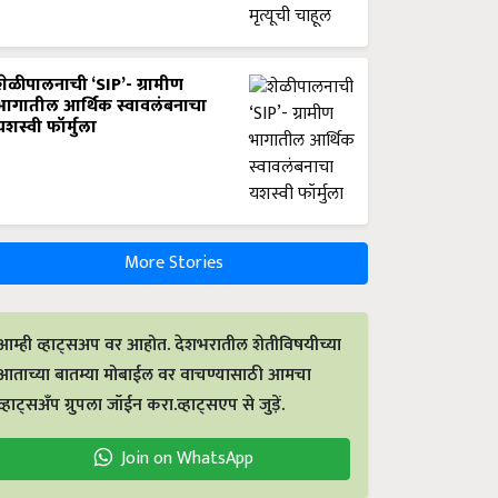
शेळीपालनाची ‘SIP’- ग्रामीण
भागातील आर्थिक स्वावलंबनाचा
यशस्वी फॉर्मुला
More Stories
आम्ही व्हाट्सअप वर आहोत. देशभरातील शेतीविषयीच्या
आताच्या बातम्या मोबाईल वर वाचण्यासाठी आमचा
व्हाट्सअँप ग्रुपला जॉईन करा.व्हाट्सएप से जुड़ें.
Join on WhatsApp