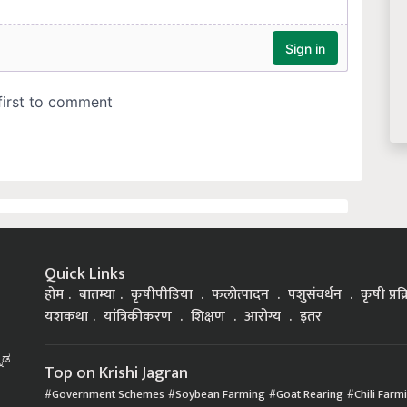
Quick Links
होम
बातम्या
कृषीपीडिया
फलोत्पादन
पशुसंवर्धन
कृषी प्रक
यशकथा
यांत्रिकीकरण
शिक्षण
आरोग्य
इतर
್ನಡ
Top on Krishi Jagran
Government Schemes
Soybean Farming
Goat Rearing
Chili Farm