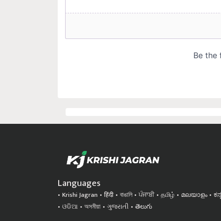
Languages
Krishi Jagran
हिंदी
বাঙালি
ਪੰਜਾਬੀ
தமிழ்
മലയാളം
ಕನ
ଓଡିଆ
অসমীয়া
ગુજરાતી
తెలుగు