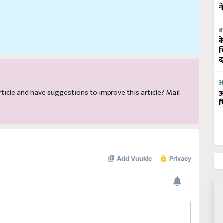
न
ब
क
व
द
आ
 article and have suggestions to improve this article?
Mail
आ
फ