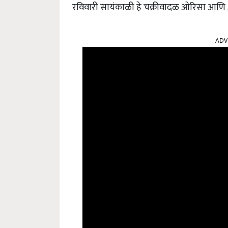
रविवारी सायंकाळी हे चक्रीवादळ ओरिसा आणि आं
ADV