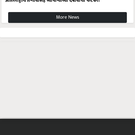
आंतरराष्ट्रीय तणावासह व्यापाऱ्यांच्या दबावाचा फटका!
More News