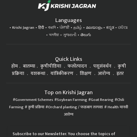
Languages
Krishi Jagran
हिंदी
বাঙালি
ਪੰਜਾਬੀ
தமிழ்
മലയാളം
ಕನ್ನಡ
ଓଡିଆ
অসমীয়া
ગુજરાતી
తెలుగు
Quick Links
होम
बातम्या
कृषीपीडिया
फलोत्पादन
पशुसंवर्धन
कृषी
प्रक्रिया
यशकथा
यांत्रिकीकरण
शिक्षण
आरोग्य
इतर
Top on Krishi Jagran
Government Schemes
Soybean Farming
Goat Rearing
Chili
Farming
कृषी प्रक्रिया
Orchard planting / फळबाग लागवड
Health मानवी
आरोग्य
Subscribe to our Newsletter. You choose the topics of