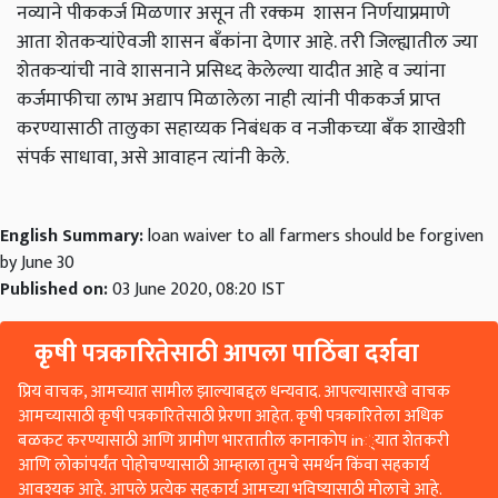
नव्याने पीककर्ज मिळणार असून ती रक्कम शासन निर्णयाप्रमाणे
आता शेतकऱ्यांऐवजी शासन बँकांना देणार आहे. तरी जिल्ह्यातील ज्या
शेतकऱ्यांची नावे शासनाने प्रसिध्द केलेल्या यादीत आहे व ज्यांना
कर्जमाफीचा लाभ अद्याप मिळालेला नाही त्यांनी पीककर्ज प्राप्त
करण्यासाठी तालुका सहाय्यक निबंधक व नजीकच्या बँक शाखेशी
संपर्क साधावा, असे आवाहन त्यांनी केले.
English Summary:
loan waiver to all farmers should be forgiven
by June 30
Published on:
03 June 2020, 08:20 IST
कृषी पत्रकारितेसाठी आपला पाठिंबा दर्शवा
प्रिय वाचक, आमच्यात सामील झाल्याबद्दल धन्यवाद. आपल्यासारखे वाचक
आमच्यासाठी कृषी पत्रकारितेसाठी प्रेरणा आहेत. कृषी पत्रकारितेला अधिक
बळकट करण्यासाठी आणि ग्रामीण भारतातील कानाकोप in्यात शेतकरी
आणि लोकांपर्यंत पोहोचण्यासाठी आम्हाला तुमचे समर्थन किंवा सहकार्य
आवश्यक आहे. आपले प्रत्येक सहकार्य आमच्या भविष्यासाठी मोलाचे आहे.