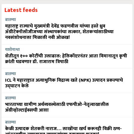
Latest feeds
बातम्या
महाराष्ट्र राज्याचे मुख्यमंत्री देवेंद्र फडणवीस यांच्या हस्ते ध्रुव
ॲग्रीटेक्नॉलॉजीजच्या संस्थापकांचा सत्कार, शेतकऱ्यांसाठीच्या
नवसंशोधनाला मिळाली नवी ओळख!
यशोगाथा
शेतीतून १०० कोटींची उलाढाल: हेलिकॉप्टरनंतर आता विमानातून कृषी
क्रांती घडवणार डॉ. राजाराम त्रिपाठी
बातम्या
ICL ने महाराष्ट्रात अत्याधुनिक विद्राव्य खते (NPK) उत्पादन प्रकल्पाचे
उद्घाटन केले
बातम्या
भारताच्या ग्रामीण अर्थव्यवस्थेसाठी एफपीओ-नेतृत्वाखालील
अ‍ॅग्रीव्होल्टाईक्सची आशा
बातम्या
केळी उत्पादक शेतकरी नाराज… लाखोंचा खर्च करूनही विक्री ठप्प-