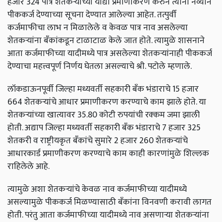
हजार 324 पात्र शेतकऱ्यांच्या याद्या प्रमाणीकरण करुन त्यांना नव्याने
पीककर्ज देण्याच्या सूचना देण्यात आलेल्या आहेत. तत्पुर्वी
कर्जमाफीचा लाभ न मिळालेले व केवळ पात्र नाव असलेल्या
शेतकऱ्यांना बँकांकडून टाळाटाळ केले जात होते. त्यामुळे शासनाने
आता कर्जमाफीच्या यादीमध्ये पात्र असलेल्या शेतकऱ्यांनाही पीककर्ज
देण्याचा महत्त्वपूर्ण निर्णय घेतला असल्याचे श्री. पटोले म्हणाले.
लॉकडाऊनपूर्वी जिल्हा मध्यवर्ती सहकारी बँक भंडाराचे 15 हजार
664 शेतकऱ्यांचे आधार प्रमाणीकरण करण्याचे काम झाले होते. या
शेतकऱ्यांच्या खात्यावर 35.80 कोटी रुपयांची रक्कम जमा झाली
होती. अद्याप जिल्हा मध्यवर्ती सहकारी बँक भंडाराचे 7 हजार 325
शेतकरी व राष्ट्रीयकृत बँकांचे सुमारे 2 हजार 260 शेतकऱ्यांचे
आधारकार्ड प्रमाणीकरण करण्याचे काम काही कारणांमुळे शिल्लक
राहिलेले आहे.
त्यामुळे अशा शेतकऱ्यांचे केवळ नाव कर्जमाफीच्या यादीमध्ये
असल्यामुळे पीककर्ज मिळण्यासाठी बँकांना विनवणी करावी लागत
होती. परंतु आता कर्जमाफीच्या यादीमध्ये नाव असणाऱ्या शेतकऱ्यांना