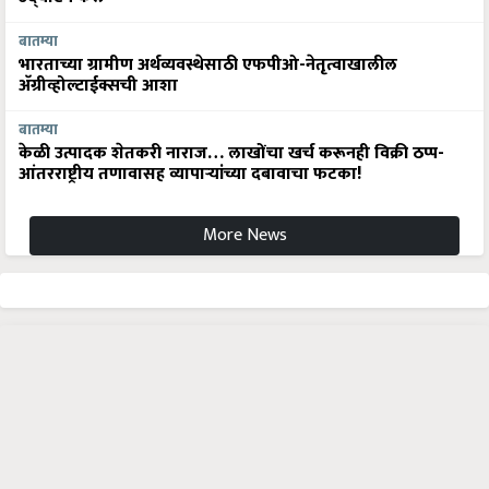
बातम्या
भारताच्या ग्रामीण अर्थव्यवस्थेसाठी एफपीओ-नेतृत्वाखालील
अ‍ॅग्रीव्होल्टाईक्सची आशा
बातम्या
केळी उत्पादक शेतकरी नाराज… लाखोंचा खर्च करूनही विक्री ठप्प-
आंतरराष्ट्रीय तणावासह व्यापाऱ्यांच्या दबावाचा फटका!
More News