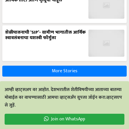
आर्थिक तोटा आणि मृत्यूची चाहूल
शेळीपालनाची ‘SIP’- ग्रामीण भागातील आर्थिक
स्वावलंबनाचा यशस्वी फॉर्मुला
More Stories
आम्ही व्हाट्सअप वर आहोत. देशभरातील शेतीविषयीच्या आताच्या बातम्या
मोबाईल वर वाचण्यासाठी आमचा व्हाट्सअँप ग्रुपला जॉईन करा.व्हाट्सएप
से जुड़ें.
Join on WhatsApp