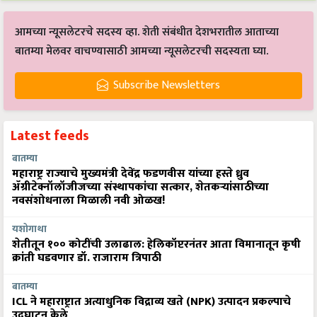
आमच्या न्यूसलेटरचे सदस्य व्हा. शेती संबंधीत देशभरातील आताच्या
बातम्या मेलवर वाचण्यासाठी आमच्या न्यूसलेटरची सदस्यता घ्या.
Subscribe Newsletters
Latest feeds
बातम्या
महाराष्ट्र राज्याचे मुख्यमंत्री देवेंद्र फडणवीस यांच्या हस्ते ध्रुव
ॲग्रीटेक्नॉलॉजीजच्या संस्थापकांचा सत्कार, शेतकऱ्यांसाठीच्या
नवसंशोधनाला मिळाली नवी ओळख!
यशोगाथा
शेतीतून १०० कोटींची उलाढाल: हेलिकॉप्टरनंतर आता विमानातून कृषी
क्रांती घडवणार डॉ. राजाराम त्रिपाठी
बातम्या
ICL ने महाराष्ट्रात अत्याधुनिक विद्राव्य खते (NPK) उत्पादन प्रकल्पाचे
उद्घाटन केले