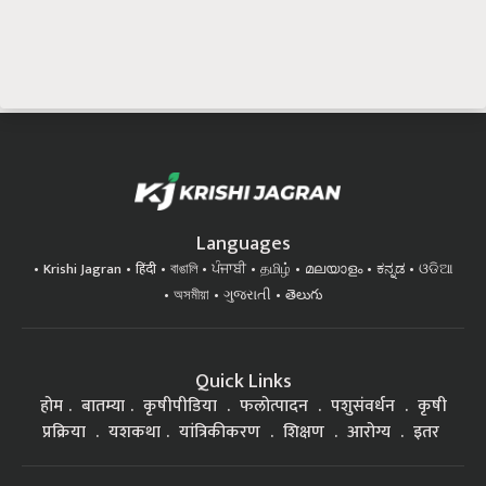
Languages
Krishi Jagran
हिंदी
বাঙালি
ਪੰਜਾਬੀ
தமிழ்
മലയാളം
ಕನ್ನಡ
ଓଡିଆ
অসমীয়া
ગુજરાતી
తెలుగు
Quick Links
होम
बातम्या
कृषीपीडिया
फलोत्पादन
पशुसंवर्धन
कृषी
प्रक्रिया
यशकथा
यांत्रिकीकरण
शिक्षण
आरोग्य
इतर