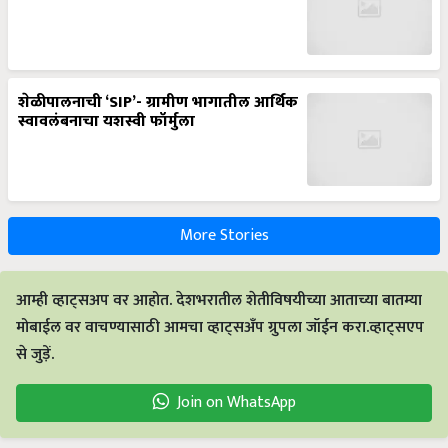
शेळीपालनाची ‘SIP’- ग्रामीण भागातील आर्थिक
स्वावलंबनाचा यशस्वी फॉर्मुला
More Stories
आम्ही व्हाट्सअप वर आहोत. देशभरातील शेतीविषयीच्या आताच्या बातम्या
मोबाईल वर वाचण्यासाठी आमचा व्हाट्सअँप ग्रुपला जॉईन करा.व्हाट्सएप
से जुड़ें.
Join on WhatsApp