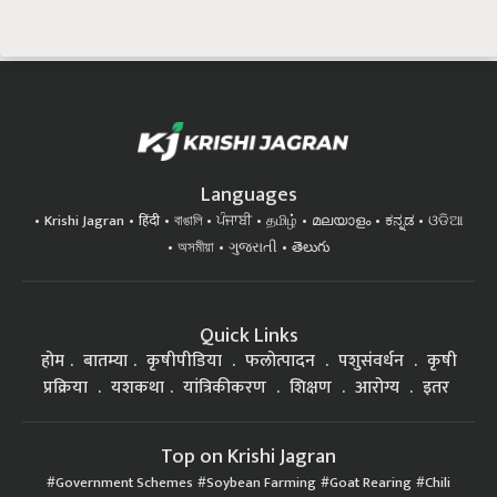
Languages
Krishi Jagran
हिंदी
বাঙালি
ਪੰਜਾਬੀ
தமிழ்
മലയാളം
ಕನ್ನಡ
ଓଡିଆ
অসমীয়া
ગુજરાતી
తెలుగు
Quick Links
होम
बातम्या
कृषीपीडिया
फलोत्पादन
पशुसंवर्धन
कृषी
प्रक्रिया
यशकथा
यांत्रिकीकरण
शिक्षण
आरोग्य
इतर
Top on Krishi Jagran
Government Schemes
Soybean Farming
Goat Rearing
Chili