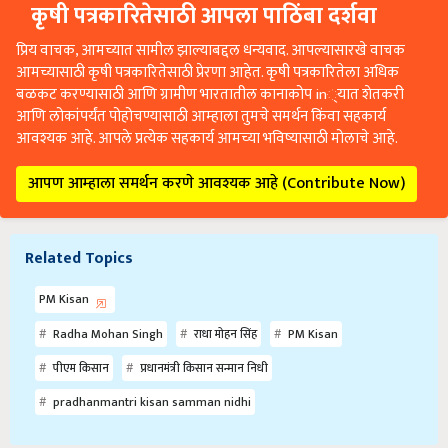
कृषी पत्रकारितेसाठी आपला पाठिंबा दर्शवा
प्रिय वाचक, आमच्यात सामील झाल्याबद्दल धन्यवाद. आपल्यासारखे वाचक
आमच्यासाठी कृषी पत्रकारितेसाठी प्रेरणा आहेत. कृषी पत्रकारितेला अधिक
बळकट करण्यासाठी आणि ग्रामीण भारतातील कानाकोप in्यात शेतकरी
आणि लोकांपर्यंत पोहोचण्यासाठी आम्हाला तुमचे समर्थन किंवा सहकार्य
आवश्यक आहे. आपले प्रत्येक सहकार्य आमच्या भविष्यासाठी मोलाचे आहे.
आपण आम्हाला समर्थन करणे आवश्यक आहे (Contribute Now)
Related Topics
PM Kisan
Radha Mohan Singh
राधा मोहन सिंह
PM Kisan
पीएम किसान
प्रधानमंत्री किसान सन्मान निधी
pradhanmantri kisan samman nidhi