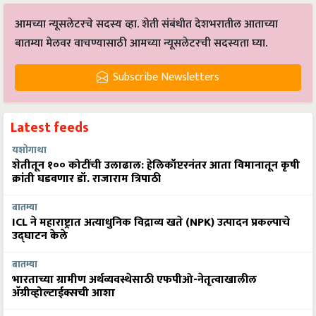
आमच्या न्यूसलेटरचे सदस्य व्हा. शेती संबंधीत देशभरातील आताच्या
बातम्या मेलवर वाचण्यासाठी आमच्या न्यूसलेटरची सदस्यता घ्या.
Subscribe Newsletters
Latest feeds
यशोगाथा
शेतीतून १०० कोटींची उलाढाल: हेलिकॉप्टरनंतर आता विमानातून कृषी
क्रांती घडवणार डॉ. राजाराम त्रिपाठी
बातम्या
ICL ने महाराष्ट्रात अत्याधुनिक विद्राव्य खते (NPK) उत्पादन प्रकल्पाचे
उद्घाटन केले
बातम्या
भारताच्या ग्रामीण अर्थव्यवस्थेसाठी एफपीओ-नेतृत्वाखालील
अ‍ॅग्रीव्होल्टाईक्सची आशा