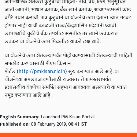
जमीनधारक शेतकरी कुटुंबांची माहिती- नाव, वय, लिंग, अनुसूचित
जाती-जमाती, आधार क्रमांक, बँक खाते क्रमांक, आयएफएससी कोड
वगैरे तयार करावी. पात्र कुटुंबाने या योजनेचे लाभ देताना त्यात गडबड
होणार नाही याची काळजी राज्य/केंद्रशासित प्रदेशांनी घ्यावी.
लाभार्थ्याचे चुकीचे बँक तपशील असतील तर त्याने लवकरात
लवकर या योजनेचे लाभ मिळतील याकडे लक्ष द्यावे.
या योजनेचे लाभ शेतकऱ्यांपर्यंत पोहोचवण्यासाठी शेतकऱ्यांची माहिती
अपलोड करण्यासाठी पीएम किसान
पोर्टल
(
http://pmkisan.nic.in
)
सुरु करण्यात आले आहे. या
योजनेच्या अंमलबजावणीसाठी राज्यस्तर ते ग्रामस्तरापर्यंत
प्रशासकीय यंत्रणेचा समर्पित सहभाग आवश्यक असल्याचे या पत्रात
नमूद करण्यात आले आहे.
English Summary:
Launched PM Kisan Portal
Published on:
08 February 2019, 08:41 IST