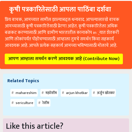
कृषी पत्रकारितेसाठी आपला पाठिंबा दर्शवा
प्रिय वाचक, आमच्यात सामील झाल्याबद्दल धन्यवाद. आपल्यासारखे वाचक
आमच्यासाठी कृषी पत्रकारितेसाठी प्रेरणा आहेत. कृषी पत्रकारितेला अधिक
बळकट करण्यासाठी आणि ग्रामीण भारतातील कानाकोप in्यात शेतकरी
आणि लोकांपर्यंत पोहोचण्यासाठी आम्हाला तुमचे समर्थन किंवा सहकार्य
आवश्यक आहे. आपले प्रत्येक सहकार्य आमच्या भविष्यासाठी मोलाचे आहे.
आपण आम्हाला समर्थन करणे आवश्यक आहे (Contribute Now)
Related Topics
mahareshim
महारेशीम
arjun khotkar
अर्जुन खोतकर
sericulture
रेशीम
Like this article?