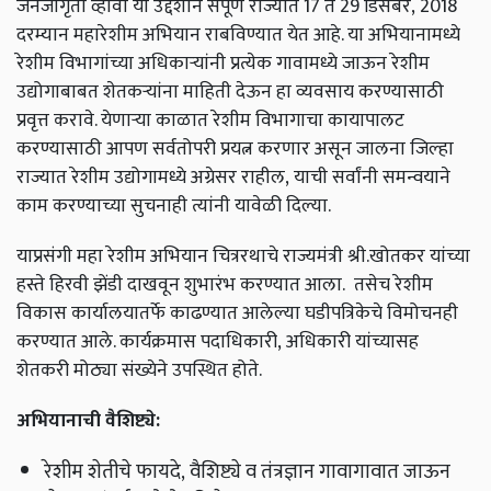
जनजागृती व्हावी या उद्देशाने संपूर्ण राज्यात 17 ते 29 डिसेंबर
,
2018
दरम्यान महारेशीम अभियान राबविण्यात येत आहे. या अभियानामध्ये
रेशीम विभागांच्या अधिकाऱ्यांनी प्रत्येक गावामध्ये जाऊन रेशीम
उद्योगाबाबत शेतकऱ्यांना माहिती देऊन हा व्यवसाय करण्यासाठी
प्रवृत्त करावे. येणाऱ्या काळात रेशीम विभागाचा कायापालट
करण्यासाठी आपण सर्वतोपरी प्रयत्न करणार असून जालना जिल्हा
राज्यात रेशीम उद्योगामध्ये अग्रेसर राहील
,
याची सर्वांनी समन्वयाने
काम करण्याच्या सुचनाही त्यांनी यावेळी दिल्या.
याप्रसंगी महा रेशीम अभियान चित्ररथाचे राज्यमंत्री श्री.खोतकर यांच्या
हस्ते हिरवी झेंडी दाखवून शुभारंभ करण्यात आला. तसेच रेशीम
विकास कार्यालयातर्फे काढण्यात आलेल्या घडीपत्रिकेचे विमोचनही
करण्यात आले. कार्यक्रमास पदाधिकारी,
अधिकारी यांच्यासह
शेतकरी मोठ्या संख्येने उपस्थित होते.
अभियानाची वैशिष्ट्ये:
रेशीम शेतीचे फायदे,
वैशिष्ट्ये व तंत्रज्ञान गावागावात जाऊन