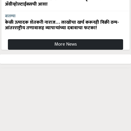
अ‍ॅग्रीव्होल्टाईक्सची आशा
बातम्या
केळी उत्पादक शेतकरी नाराज… लाखोंचा खर्च करूनही विक्री ठप्प-
आंतरराष्ट्रीय तणावासह व्यापाऱ्यांच्या दबावाचा फटका!
More News