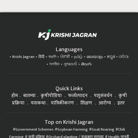
Languages
Krishi Jagran
हिंदी
বাঙালি
ਪੰਜਾਬੀ
தமிழ்
മലയാളം
ಕನ್ನಡ
ଓଡିଆ
অসমীয়া
ગુજરાતી
తెలుగు
Quick Links
होम
बातम्या
कृषीपीडिया
फलोत्पादन
पशुसंवर्धन
कृषी
प्रक्रिया
यशकथा
यांत्रिकीकरण
शिक्षण
आरोग्य
इतर
Top on Krishi Jagran
Government Schemes
Soybean Farming
Goat Rearing
Chili
Farming
कृषी प्रक्रिया
Orchard planting / फळबाग लागवड
Health मानवी