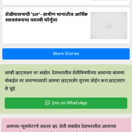
शेळीपालनाची ‘SIP’- ग्रामीण भागातील आर्थिक
स्वावलंबनाचा यशस्वी फॉर्मुला
More Stories
आम्ही व्हाट्सअप वर आहोत. देशभरातील शेतीविषयीच्या आताच्या बातम्या
मोबाईल वर वाचण्यासाठी आमचा व्हाट्सअँप ग्रुपला जॉईन करा.व्हाट्सएप
से जुड़ें.
Join on WhatsApp
आमच्या न्यूसलेटरचे सदस्य व्हा. शेती संबंधीत देशभरातील आताच्या