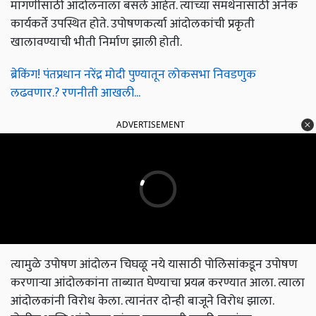
मागणीसाठी आंदोलनाला बसले आहेत. त्यांच्या समर्थनासाठी अनेक
कार्यकर्ते उपस्थित होते. उपोषणकर्त्या आंदोलकांची प्रकृती
खालावण्याची भीती निर्माण झाली होती.
ब्रेकिंग! पंतप्रधान नरेंद्र मोदी पुण्यातून लोकसभा निवडणुक
लढवणार.? रणनीती आखली...
ADVERTISEMENT
त्यामुळे उपोषण आंदोलन चिघळू नये यासाठी पोलिसांकडून उपोषण
करणाऱ्या आंदोलकांना ताब्यात घेण्याचा प्रयत्न करण्यात आला. त्याला
आंदोलकांनी विरोध केला. त्यानंतर दोन्ही बाजूने विरोध झाला.