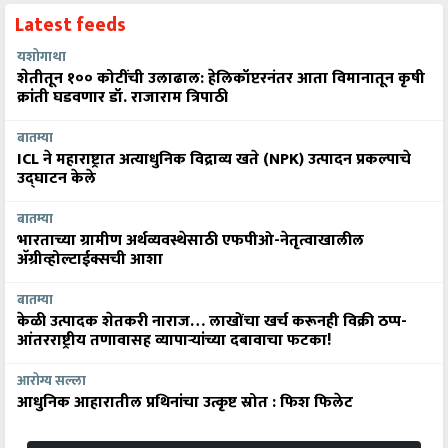
Latest feeds
यशोगाथा
शेतीतून १०० कोटींची उलाढाल: हेलिकॉप्टरनंतर आता विमानातून कृषी
क्रांती घडवणार डॉ. राजाराम त्रिपाठी
बातम्या
ICL ने महाराष्ट्रात अत्याधुनिक विद्राव्य खते (NPK) उत्पादन प्रकल्पाचे
उद्घाटन केले
बातम्या
भारताच्या ग्रामीण अर्थव्यवस्थेसाठी एफपीओ-नेतृत्वाखालील
अ‍ॅग्रीव्होल्टाईक्सची आशा
बातम्या
केळी उत्पादक शेतकरी नाराज… लाखोंचा खर्च करूनही विक्री ठप्प-
आंतरराष्ट्रीय तणावासह व्यापाऱ्यांच्या दबावाचा फटका!
आरोग्य सल्ला
आधुनिक आहारातील प्रथिनांचा उत्कृष्ट स्रोत : फिश फिलेट