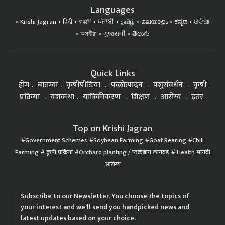
Languages
Krishi Jagran
हिंदी
বাঙালি
ਪੰਜਾਬੀ
தமிழ்
മലയാളം
ಕನ್ನಡ
ଓଡିଆ
অসমীয়া
ગુજરાતી
తెలుగు
Quick Links
होम
बातम्या
कृषीपीडिया
फलोत्पादन
पशुसंवर्धन
कृषी
प्रक्रिया
यशकथा
यांत्रिकीकरण
शिक्षण
आरोग्य
इतर
Top on Krishi Jagran
Government Schemes
Soybean Farming
Goat Rearing
Chili
Farming
कृषी प्रक्रिया
Orchard planting / फळबाग लागवड
Health मानवी
आरोग्य
Subscribe to our Newsletter. You choose the topics of
your interest and we'll send you handpicked news and
latest updates based on your choice.