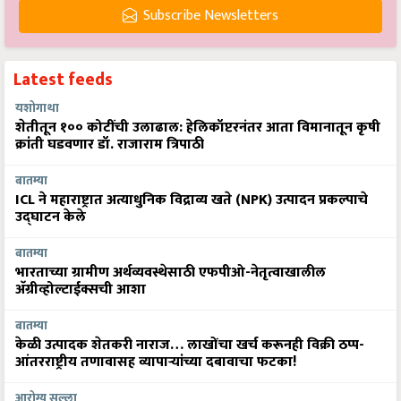
Subscribe Newsletters
Latest feeds
यशोगाथा
शेतीतून १०० कोटींची उलाढाल: हेलिकॉप्टरनंतर आता विमानातून कृषी
क्रांती घडवणार डॉ. राजाराम त्रिपाठी
बातम्या
ICL ने महाराष्ट्रात अत्याधुनिक विद्राव्य खते (NPK) उत्पादन प्रकल्पाचे
उद्घाटन केले
बातम्या
भारताच्या ग्रामीण अर्थव्यवस्थेसाठी एफपीओ-नेतृत्वाखालील
अ‍ॅग्रीव्होल्टाईक्सची आशा
बातम्या
केळी उत्पादक शेतकरी नाराज… लाखोंचा खर्च करूनही विक्री ठप्प-
आंतरराष्ट्रीय तणावासह व्यापाऱ्यांच्या दबावाचा फटका!
आरोग्य सल्ला