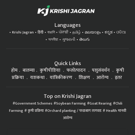
Languages
Krishi Jagran
हिंदी
বাঙালি
ਪੰਜਾਬੀ
தமிழ்
മലയാളം
ಕನ್ನಡ
ଓଡିଆ
অসমীয়া
ગુજરાતી
తెలుగు
Quick Links
होम
बातम्या
कृषीपीडिया
फलोत्पादन
पशुसंवर्धन
कृषी
प्रक्रिया
यशकथा
यांत्रिकीकरण
शिक्षण
आरोग्य
इतर
Top on Krishi Jagran
Government Schemes
Soybean Farming
Goat Rearing
Chili
Farming
कृषी प्रक्रिया
Orchard planting / फळबाग लागवड
Health मानवी
आरोग्य