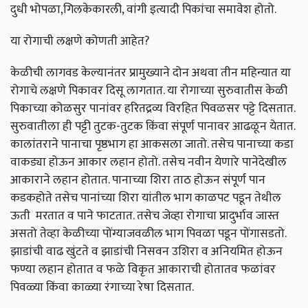
दुधी भोपळा,गिलकेकारली, वांगी इत्यादी पिकांचा समावेश होतो.
या रोगाची लक्षणे कोणती आहेत?
केळीची लागवड केल्यानंतर प्रामुख्याने दोन अथवा तीन महिन्यात या
रोगाचे लक्षणे पिकावर दिसू लागतात. या रोगाच्या सुरुवातीस केळी
पिकाच्या कोळसुर पानांवर हरितद्रव्य विरहित पिवळसर पट्टे दिसतात.
सुरुवातीला ही पट्टी तुटक-तुटक किंवा संपूर्ण पानावर आढळून येतात.
कालांतराने पानाचा पृष्ठभाग हा आकसला जातो. तसेच पानाच्या कडा
वाकड्या होऊन आकार लहान होतो. तसेच नवीन येणारे पानेदेखील
आकाराने लहान होतात. पानाच्या शिरा ताठ होऊन संपूर्ण पान
कडकहोते तसेच पानांच्या शिरा यांतील भाग काळपट पडून तेथील
ऊती मरतात व पाने फाटतात. तसेच जेव्हा रोगाचा प्रादुर्भाव जास्त
असतो तेव्हा केळीच्या पोंग्याजवळील भाग पिवळा पडून पोंगासडतो.
झाडांची वाढ खुंटते व झाडांची निसवन उशिरा व अनियमित होऊन
फण्या लहान होतात व फळे विकृत आकाराची होतातव फळांवर
पिवळ्या किंवा काळ्या रंगाच्या रेषा दिसतात.