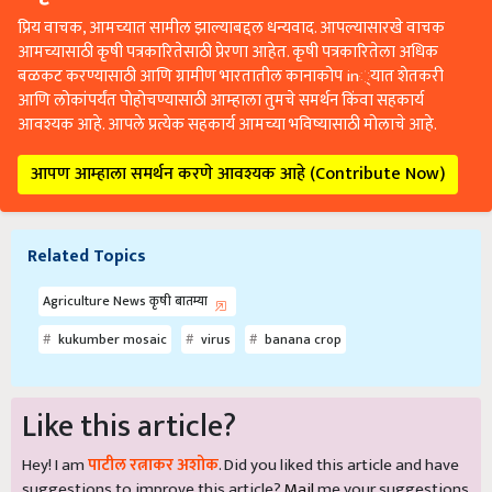
प्रिय वाचक, आमच्यात सामील झाल्याबद्दल धन्यवाद. आपल्यासारखे वाचक
आमच्यासाठी कृषी पत्रकारितेसाठी प्रेरणा आहेत. कृषी पत्रकारितेला अधिक
बळकट करण्यासाठी आणि ग्रामीण भारतातील कानाकोप in्यात शेतकरी
आणि लोकांपर्यंत पोहोचण्यासाठी आम्हाला तुमचे समर्थन किंवा सहकार्य
आवश्यक आहे. आपले प्रत्येक सहकार्य आमच्या भविष्यासाठी मोलाचे आहे.
आपण आम्हाला समर्थन करणे आवश्यक आहे (Contribute Now)
Related Topics
Agriculture News कृषी बातम्या
kukumber mosaic
virus
banana crop
Like this article?
Hey! I am
पाटील रत्नाकर अशोक
. Did you liked this article and have
suggestions to improve this article?
Mail
me your suggestions