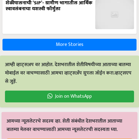
शेळीपालनाची ‘SIP’- ग्रामीण भागातील आर्थिक
स्वावलंबनाचा यशस्वी फॉर्मुला
More Stories
आम्ही व्हाट्सअप वर आहोत. देशभरातील शेतीविषयीच्या आताच्या बातम्या
मोबाईल वर वाचण्यासाठी आमचा व्हाट्सअँप ग्रुपला जॉईन करा.व्हाट्सएप
से जुड़ें.
Join on WhatsApp
आमच्या न्यूसलेटरचे सदस्य व्हा. शेती संबंधीत देशभरातील आताच्या
बातम्या मेलवर वाचण्यासाठी आमच्या न्यूसलेटरची सदस्यता घ्या.