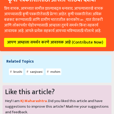
प्रिय वाचक, आमच्यात सामील झाल्याबद्दल धन्यवाद. आपल्यासारखे वाचक
आमच्यासाठी कृषी पत्रकारितेसाठी प्रेरणा आहेत. कृषी पत्रकारितेला अधिक
बळकट करण्यासाठी आणि ग्रामीण भारतातील कानाकोप in्यात शेतकरी
आणि लोकांपर्यंत पोहोचण्यासाठी आम्हाला तुमचे समर्थन किंवा सहकार्य
आवश्यक आहे. आपले प्रत्येक सहकार्य आमच्या भविष्यासाठी मोलाचे आहे.
आपण आम्हाला समर्थन करणे आवश्यक आहे (Contribute Now)
Related Topics
krushi
sanjivani
mohim
Like this article?
Hey! I am
KJ Maharashtra
. Did you liked this article and have
suggestions to improve this article?
Mail
me your suggestions
and feedback.