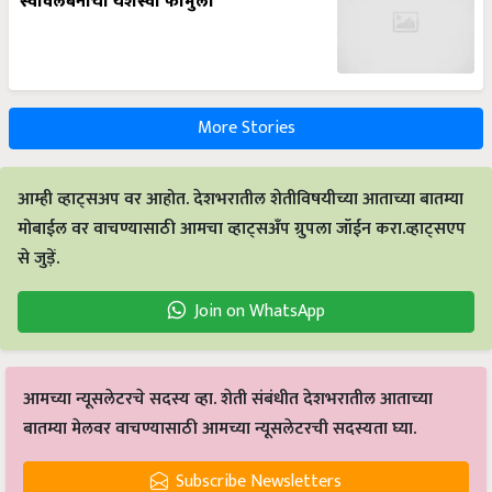
स्वावलंबनाचा यशस्वी फॉर्मुला
More Stories
आम्ही व्हाट्सअप वर आहोत. देशभरातील शेतीविषयीच्या आताच्या बातम्या
मोबाईल वर वाचण्यासाठी आमचा व्हाट्सअँप ग्रुपला जॉईन करा.व्हाट्सएप
से जुड़ें.
Join on WhatsApp
आमच्या न्यूसलेटरचे सदस्य व्हा. शेती संबंधीत देशभरातील आताच्या
बातम्या मेलवर वाचण्यासाठी आमच्या न्यूसलेटरची सदस्यता घ्या.
Subscribe Newsletters