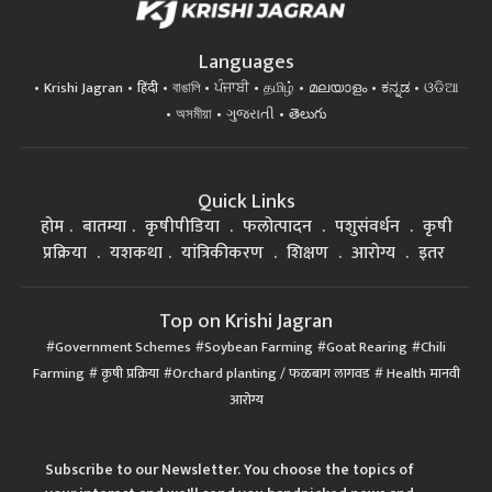
Languages
Krishi Jagran
हिंदी
বাঙালি
ਪੰਜਾਬੀ
தமிழ்
മലയാളം
ಕನ್ನಡ
ଓଡିଆ
অসমীয়া
ગુજરાતી
తెలుగు
Quick Links
होम
बातम्या
कृषीपीडिया
फलोत्पादन
पशुसंवर्धन
कृषी
प्रक्रिया
यशकथा
यांत्रिकीकरण
शिक्षण
आरोग्य
इतर
Top on Krishi Jagran
Government Schemes
Soybean Farming
Goat Rearing
Chili
Farming
कृषी प्रक्रिया
Orchard planting / फळबाग लागवड
Health मानवी
आरोग्य
Subscribe to our Newsletter. You choose the topics of