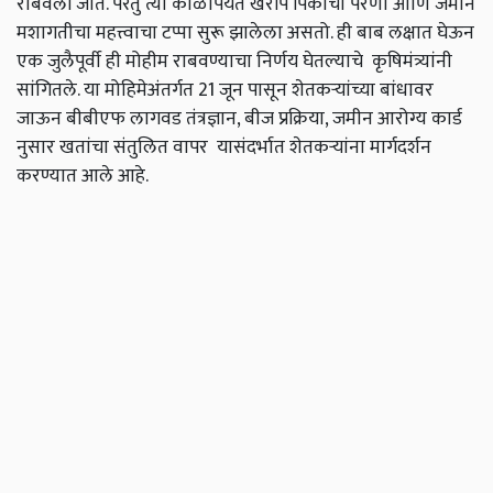
राबवली जाते. परंतु त्या काळापर्यंत खरीप पिकांची पेरणी आणि जमीन
मशागतीचा महत्त्वाचा टप्पा सुरू झालेला असतो. ही बाब लक्षात घेऊन
एक जुलैपूर्वी ही मोहीम राबवण्याचा निर्णय घेतल्याचे कृषिमंत्र्यांनी
सांगितले. या मोहिमेअंतर्गत 21 जून पासून शेतकऱ्यांच्या बांधावर
जाऊन बीबीएफ लागवड तंत्रज्ञान, बीज प्रक्रिया, जमीन आरोग्य कार्ड
नुसार खतांचा संतुलित वापर यासंदर्भात शेतकऱ्यांना मार्गदर्शन
करण्यात आले आहे.