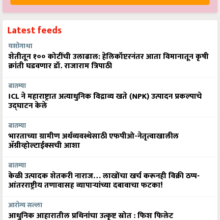
Latest feeds
यशोगाथा
शेतीतून १०० कोटींची उलाढाल: हेलिकॉप्टरनंतर आता विमानातून कृषी
क्रांती घडवणार डॉ. राजाराम त्रिपाठी
बातम्या
ICL ने महाराष्ट्रात अत्याधुनिक विद्राव्य खते (NPK) उत्पादन प्रकल्पाचे
उद्घाटन केले
बातम्या
भारताच्या ग्रामीण अर्थव्यवस्थेसाठी एफपीओ-नेतृत्वाखालील
अ‍ॅग्रीव्होल्टाईक्सची आशा
बातम्या
केळी उत्पादक शेतकरी नाराज… लाखोंचा खर्च करूनही विक्री ठप्प-
आंतरराष्ट्रीय तणावासह व्यापाऱ्यांच्या दबावाचा फटका!
आरोग्य सल्ला
आधुनिक आहारातील प्रथिनांचा उत्कृष्ट स्रोत : फिश फिलेट