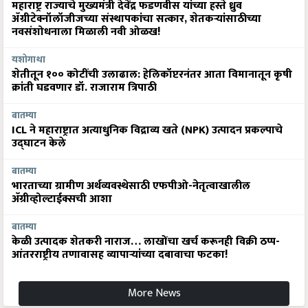
महाराष्ट्र राज्याचे मुख्यमंत्री देवेंद्र फडणवीस यांच्या हस्ते ध्रुव
ॲग्रीटेक्नॉलॉजीजच्या संस्थापकांचा सत्कार, शेतकऱ्यांसाठीच्या
नवसंशोधनाला मिळाली नवी ओळख!
यशोगाथा
शेतीतून १०० कोटींची उलाढाल: हेलिकॉप्टरनंतर आता विमानातून कृषी
क्रांती घडवणार डॉ. राजाराम त्रिपाठी
बातम्या
ICL ने महाराष्ट्रात अत्याधुनिक विद्राव्य खते (NPK) उत्पादन प्रकल्पाचे
उद्घाटन केले
बातम्या
भारताच्या ग्रामीण अर्थव्यवस्थेसाठी एफपीओ-नेतृत्वाखालील
अ‍ॅग्रीव्होल्टाईक्सची आशा
बातम्या
केळी उत्पादक शेतकरी नाराज… लाखोंचा खर्च करूनही विक्री ठप्प-
आंतरराष्ट्रीय तणावासह व्यापाऱ्यांच्या दबावाचा फटका!
More News