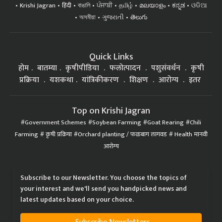
Krishi Jagran
हिंदी
বাঙালি
ਪੰਜਾਬੀ
தமிழ்
മലയാളം
ಕನ್ನಡ
ଓଡିଆ
অসমীয়া
ગુજરાતી
తెలుగు
Quick Links
होम
बातम्या
कृषीपीडिया
फलोत्पादन
पशुसंवर्धन
कृषी
प्रक्रिया
यशकथा
यांत्रिकीकरण
शिक्षण
आरोग्य
इतर
Top on Krishi Jagran
Government Schemes
Soybean Farming
Goat Rearing
Chili
Farming
कृषी प्रक्रिया
Orchard planting / फळबाग लागवड
Health मानवी
आरोग्य
Subscribe to our Newsletter. You choose the topics of
your interest and we'll send you handpicked news and
latest updates based on your choice.