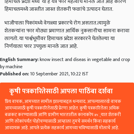
हिमाचल प्रदेश मध्ये या हे यंत्र फार महत्वाचे मानले जात आहे कारण
हिमाचलमध्ये जास्तीत जास्त शेतकरी फळांचे उत्पादन घेतात.
भाजीपाला पिकांमध्ये वेगळ्या प्रकारचे रोग असतात.त्यामुळे
शेतकऱ्यांना फार मोठ्या प्रमाणात आर्थिक नुकसानीचा सामना करावा
लागतो. या पार्श्वभूमीवर हिमाचल प्रदेश सरकारने घेतलेल्या या
निर्णयाला फार उपयुक्त मानले जात आहे.
English Summary:
know insect and diseas in vegetable and crop
by machine
Published on:
10 September 2021, 10:22 IST
कृषी पत्रकारितेसाठी आपला पाठिंबा दर्शवा
प्रिय वाचक, आमच्यात सामील झाल्याबद्दल धन्यवाद. आपल्यासारखे वाचक
आमच्यासाठी कृषी पत्रकारितेसाठी प्रेरणा आहेत. कृषी पत्रकारितेला अधिक
बळकट करण्यासाठी आणि ग्रामीण भारतातील कानाकोप in्यात शेतकरी
आणि लोकांपर्यंत पोहोचण्यासाठी आम्हाला तुमचे समर्थन किंवा सहकार्य
आवश्यक आहे. आपले प्रत्येक सहकार्य आमच्या भविष्यासाठी मोलाचे आहे.