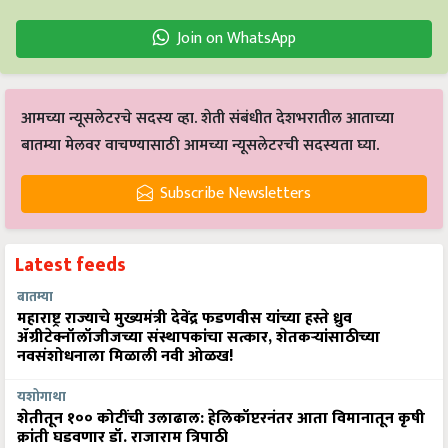
Join on WhatsApp
आमच्या न्यूसलेटरचे सदस्य व्हा. शेती संबंधीत देशभरातील आताच्या
बातम्या मेलवर वाचण्यासाठी आमच्या न्यूसलेटरची सदस्यता घ्या.
Subscribe Newsletters
Latest feeds
बातम्या
महाराष्ट्र राज्याचे मुख्यमंत्री देवेंद्र फडणवीस यांच्या हस्ते ध्रुव
ॲग्रीटेक्नॉलॉजीजच्या संस्थापकांचा सत्कार, शेतकऱ्यांसाठीच्या
नवसंशोधनाला मिळाली नवी ओळख!
यशोगाथा
शेतीतून १०० कोटींची उलाढाल: हेलिकॉप्टरनंतर आता विमानातून कृषी
क्रांती घडवणार डॉ. राजाराम त्रिपाठी