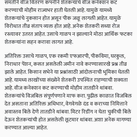
संमतीने वीज वितरण कंपनीने शेतकऱ्यांचे वीज कनेक्शन कट
करण्याची मोहीम राज्यभर हाती घेतली आहे. यामुळे यामध्ये
शेतकऱ्यांचे नुकसान होत असून पीक जळू लागली आहेत. यामुळे
विरोधात तीव्र संताप व्यक्त होत आहे. अनेक शेतकरी सध्या रोज
रस्त्यावर उतरत आहेत. उसाचे गाळप न झाल्याने मोठा आर्थिक फटका
शेतकऱ्यांना सहन करावा लागत आहे.
अतिरिक्त उसाचे गाळप, एक रकमी एफआरपी, पीकविमा, घरकुल,
निराधार पेंशन, कसत असलेली जमीन नावे करण्यासारखे प्रश्न तीव्र
झाले आहेत. किसान सभेने या प्रश्नांसाठी आंदोलनाची भूमिका घेतली
आहे. यामध्य लाखोंच्या संख्येने शेतकरी उपस्थित राहण्याची शक्यता
आहे. वीज कनेक्शन कट करण्याची मोहीम तातडीने थांबवा.
शेतकऱ्यांचे विजबिल संपूर्णपणाने माफ करा. पुढील काळात विजबिल
देत असताना अतिरिक्त अधिभार, वेगवेगळे दंड व कराच्या निमित्ताने
अवास्तव बिले देणे तातडीने थांबवा. मिटर रिडींग न घेता चुकीची बिले
देऊन शेतकऱ्यांची होत असलेली लूटमार थांबवा. अशा अनेक मागण्या
करण्यात आल्या आहेत.