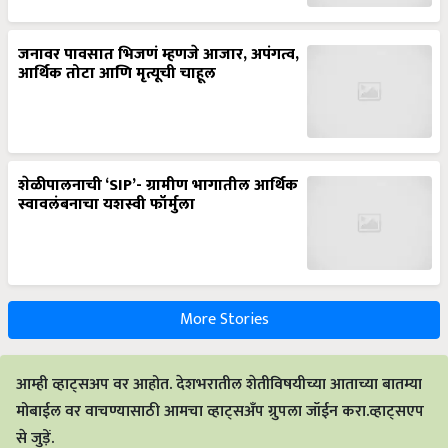
जनावर पावसात भिजणं म्हणजे आजार, अपंगत्व,
आर्थिक तोटा आणि मृत्यूची चाहूल
शेळीपालनाची ‘SIP’- ग्रामीण भागातील आर्थिक
स्वावलंबनाचा यशस्वी फॉर्मुला
More Stories
आम्ही व्हाट्सअप वर आहोत. देशभरातील शेतीविषयीच्या आताच्या बातम्या
मोबाईल वर वाचण्यासाठी आमचा व्हाट्सअँप ग्रुपला जॉईन करा.व्हाट्सएप
से जुड़ें.