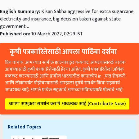
English Summary:
Kisan Sabha aggressive for extra sugarcane,
electricity and insurance, big decision taken against state
government ..
Published on:
10 March 2022, 02:29 IST
कृषी पत्रकारितेसाठी आपला पाठिंबा दर्शवा
प्रिय वाचक, आमच्यात सामील झाल्याबद्दल धन्यवाद. आपल्यासारखे वाचक
आमच्यासाठी कृषी पत्रकारितेसाठी प्रेरणा आहेत. कृषी पत्रकारितेला अधिक
बळकट करण्यासाठी आणि ग्रामीण भारतातील कानाकोप in्यात शेतकरी
आणि लोकांपर्यंत पोहोचण्यासाठी आम्हाला तुमचे समर्थन किंवा सहकार्य
आवश्यक आहे. आपले प्रत्येक सहकार्य आमच्या भविष्यासाठी मोलाचे आहे.
आपण आम्हाला समर्थन करणे आवश्यक आहे (Contribute Now)
Related Topics