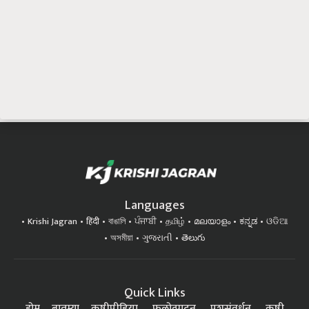
Languages
Krishi Jagran
हिंदी
বাঙালি
ਪੰਜਾਬੀ
தமிழ்
മലയാളം
ಕನ್ನಡ
ଓଡିଆ
অসমীয়া
ગુજરાતી
తెలుగు
Quick Links
होम
बातम्या
कृषीपीडिया
फलोत्पादन
पशुसंवर्धन
कृषी