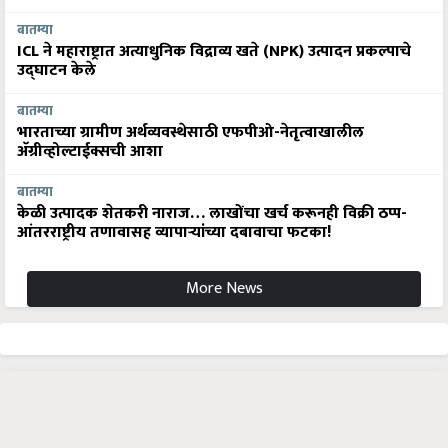
बातम्या
ICL ने महाराष्ट्रात अत्याधुनिक विद्राव्य खते (NPK) उत्पादन प्रकल्पाचे
उद्घाटन केले
बातम्या
भारताच्या ग्रामीण अर्थव्यवस्थेसाठी एफपीओ-नेतृत्वाखालील
अ‍ॅग्रीव्होल्टाईक्सची आशा
बातम्या
केळी उत्पादक शेतकरी नाराज… लाखोंचा खर्च करूनही विक्री ठप्प-
आंतरराष्ट्रीय तणावासह व्यापाऱ्यांच्या दबावाचा फटका!
More News